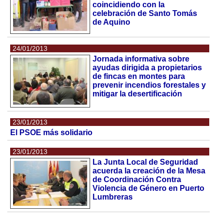
coincidiendo con la
celebración de Santo Tomás
de Aquino
24/01/2013
Jornada informativa sobre
ayudas dirigida a propietarios
de fincas en montes para
prevenir incendios forestales y
mitigar la desertificación
23/01/2013
El PSOE más solidario
23/01/2013
La Junta Local de Seguridad
acuerda la creación de la Mesa
de Coordinación Contra
Violencia de Género en Puerto
Lumbreras