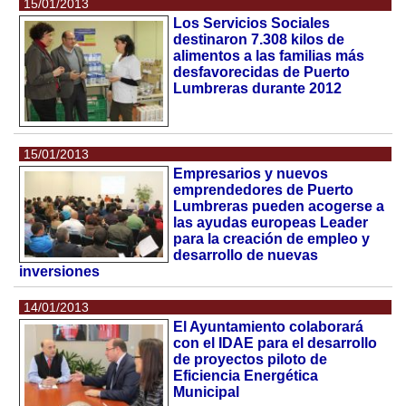
15/01/2013
Los Servicios Sociales
destinaron 7.308 kilos de
alimentos a las familias más
desfavorecidas de Puerto
Lumbreras durante 2012
15/01/2013
Empresarios y nuevos
emprendedores de Puerto
Lumbreras pueden acogerse a
las ayudas europeas Leader
para la creación de empleo y
desarrollo de nuevas
inversiones
14/01/2013
El Ayuntamiento colaborará
con el IDAE para el desarrollo
de proyectos piloto de
Eficiencia Energética
Municipal