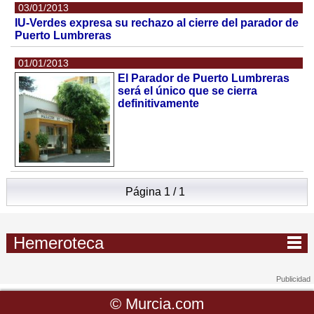
03/01/2013
IU-Verdes expresa su rechazo al cierre del parador de
Puerto Lumbreras
01/01/2013
El Parador de Puerto Lumbreras
será el único que se cierra
definitivamente
Página 1 / 1
Hemeroteca
©
Murcia.com