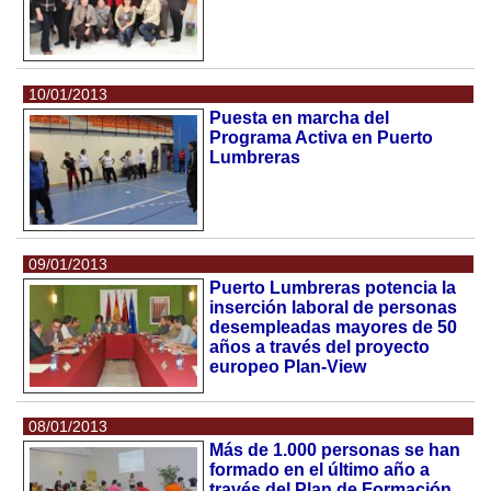
10/01/2013
Puesta en marcha del
Programa Activa en Puerto
Lumbreras
09/01/2013
Puerto Lumbreras potencia la
inserción laboral de personas
desempleadas mayores de 50
años a través del proyecto
europeo Plan-View
08/01/2013
Más de 1.000 personas se han
formado en el último año a
través del Plan de Formación