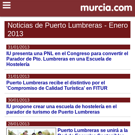
Noticias de Puerto Lumbreras - Enero
2013
31/01/2013
IU presenta una PNL en el Congreso para convertir el
Parador de Pto. Lumbreras en una Escuela de
Hostelería
31/01/2013
Puerto Lumbreras recibe el distintivo por el
'Compromiso de Calidad Turística' en FITUR
30/01/2013
IU propone crear una escuela de hostelería en el
parador de turismo de Puerto Lumbreras
28/01/2013
Puerto Lumbreras se unirá a la