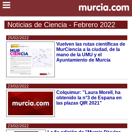
Noticias de Ciencia - Febrero 2022
25/02/2022
Vuelven las rutas científicas de
MurCiencia a la ciudad, de la
mano de la UMU y el
Ayuntamiento de Murcia
23/02/2022
Colquimur: "Laura Morell, ha
obtenido la n°3 de Espana en
las plazas QIR 2021"
23/02/2022