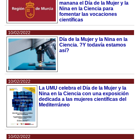
manana el Día de la Mujer y la
Nina en la Ciencia para
fomentar las vocaciones
científicas
10/02/2022
Día de la Mujer y la Nina en la
Ciencia. ?Y todavía estamos
así?
10/02/2022
La UMU celebra el Día de la Mujer y la
Nina en la Ciencia con una exposición
dedicada a las mujeres científicas del
Mediterráneo
10/02/2022