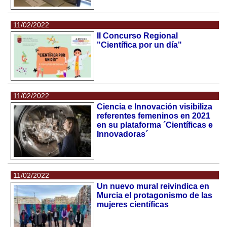
11/02/2022
II Concurso Regional
"Científica por un día"
11/02/2022
Ciencia e Innovación visibiliza
referentes femeninos en 2021
en su plataforma ´Científicas e
Innovadoras´
11/02/2022
Un nuevo mural reivindica en
Murcia el protagonismo de las
mujeres científicas