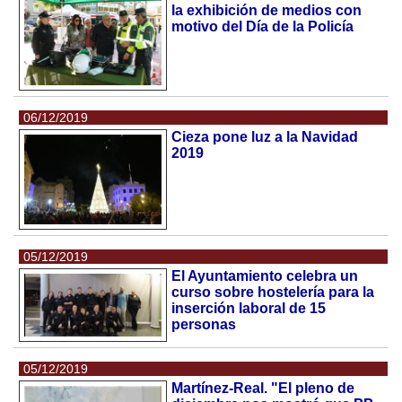
la exhibición de medios con
motivo del Día de la Policía
06/12/2019
Cieza pone luz a la Navidad
2019
05/12/2019
El Ayuntamiento celebra un
curso sobre hostelería para la
inserción laboral de 15
personas
05/12/2019
Martínez-Real. "El pleno de