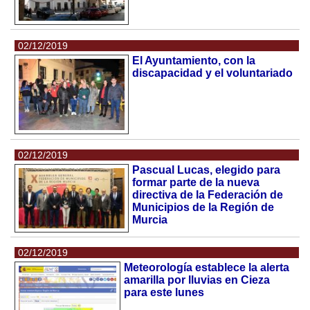
02/12/2019
El Ayuntamiento, con la
discapacidad y el voluntariado
02/12/2019
Pascual Lucas, elegido para
formar parte de la nueva
directiva de la Federación de
Municipios de la Región de
Murcia
02/12/2019
Meteorología establece la alerta
amarilla por lluvias en Cieza
para este lunes