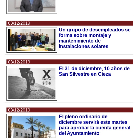
03/12/2019
Un grupo de desempleados se
forma sobre montaje y
mantenimiento de
instalaciones solares
03/12/2019
El 31 de diciembre, 10 años de
San Silvestre en Cieza
03/12/2019
El pleno ordinario de
diciembre servirá este martes
para aprobar la cuenta general
del Ayuntamiento