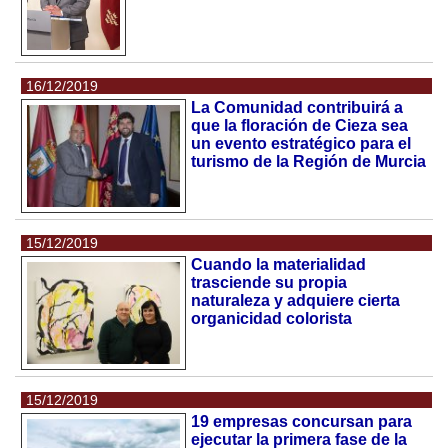
16/12/2019
La Comunidad contribuirá a
que la floración de Cieza sea
un evento estratégico para el
turismo de la Región de Murcia
15/12/2019
Cuando la materialidad
trasciende su propia
naturaleza y adquiere cierta
organicidad colorista
15/12/2019
19 empresas concursan para
ejecutar la primera fase de la