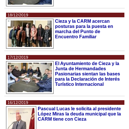
18/12/2019
Cieza y la CARM acercan
posturas para la puesta en
marcha del Punto de
Encuentro Familiar
17/12/2019
El Ayuntamiento de Cieza y la
Junta de Hermandades
Pasionarias sientan las bases
para la Declaración de Interés
Turístico Internacional
16/12/2019
Pascual Lucas le solicita al presidente
López Miras la deuda municipal que la
CARM tiene con Cieza