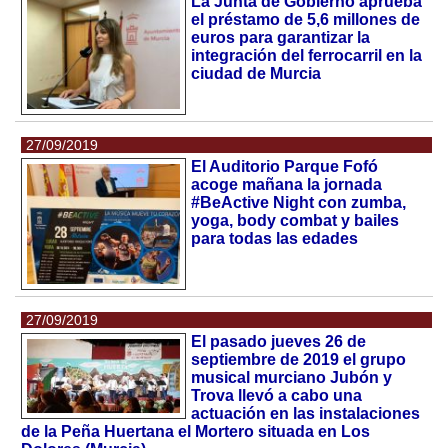
La Junta de Gobierno aprueba
el préstamo de 5,6 millones de
euros para garantizar la
integración del ferrocarril en la
ciudad de Murcia
27/09/2019
El Auditorio Parque Fofó
acoge mañana la jornada
#BeActive Night con zumba,
yoga, body combat y bailes
para todas las edades
27/09/2019
El pasado jueves 26 de
septiembre de 2019 el grupo
musical murciano Jubón y
Trova llevó a cabo una
actuación en las instalaciones
de la Peña Huertana el Mortero situada en Los