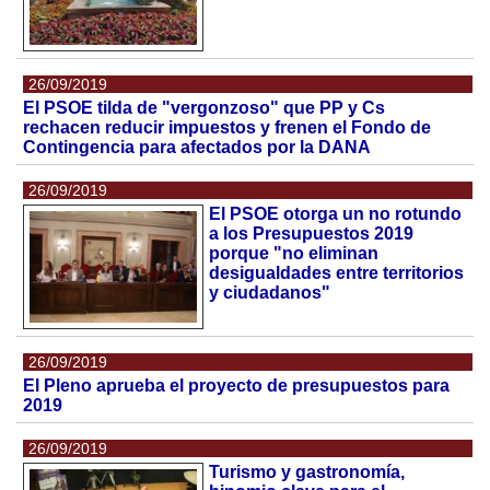
26/09/2019
El PSOE tilda de "vergonzoso" que PP y Cs
rechacen reducir impuestos y frenen el Fondo de
Contingencia para afectados por la DANA
26/09/2019
El PSOE otorga un no rotundo
a los Presupuestos 2019
porque "no eliminan
desigualdades entre territorios
y ciudadanos"
26/09/2019
El Pleno aprueba el proyecto de presupuestos para
2019
26/09/2019
Turismo y gastronomía,