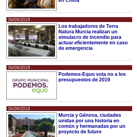
en China"
26/09/2019
Los trabajadores de Terra
Natura Murcia realizan un
simulacro de incendio para
actuar eficientemente en caso
de emergencia
26/09/2019
Podemos-Equo vota no a los
presupuestos de 2019
26/09/2019
Murcia y Génova, ciudades
unidas por una historia en
común y hermanadas por un
proyecto de futuro