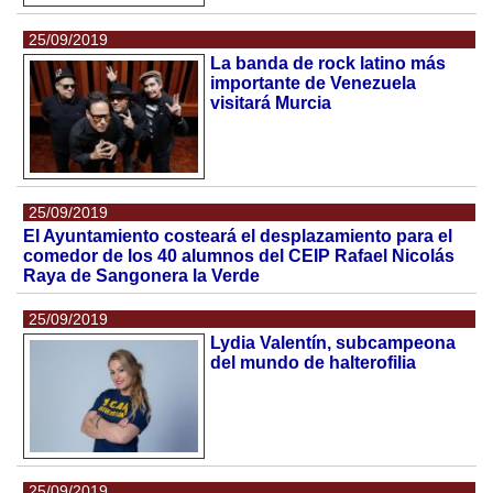
25/09/2019
La banda de rock latino más
importante de Venezuela
visitará Murcia
25/09/2019
El Ayuntamiento costeará el desplazamiento para el
comedor de los 40 alumnos del CEIP Rafael Nicolás
Raya de Sangonera la Verde
25/09/2019
Lydia Valentín, subcampeona
del mundo de halterofilia
25/09/2019