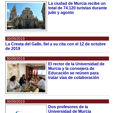
La ciudad de Murcia recibe un
total de 74.120 turistas durante
julio y agosto
30/09/2019
La Cresta del Gallo, fiel a su cita con el 12 de octubre
de 2019
30/09/2019
El rector de la Universidad de
Murcia y la consejera de
Educación se reúnen para
tratar vías de colaboración
30/09/2019
Dos profesores de la
Universidad de Murcia