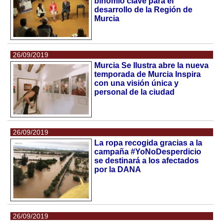
binomio clave para el
desarrollo de la Región de
Murcia
26/09/2019
Murcia Se Ilustra abre la nueva
temporada de Murcia Inspira
con una visión única y
personal de la ciudad
26/09/2019
La ropa recogida gracias a la
campaña #YoNoDesperdicio
se destinará a los afectados
por la DANA
26/09/2019