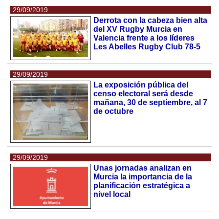
29/09/2019
Derrota con la cabeza bien alta
del XV Rugby Murcia en
Valencia frente a los líderes
Les Abelles Rugby Club 78-5
29/09/2019
La exposición pública del
censo electoral será desde
mañana, 30 de septiembre, al 7
de octubre
29/09/2019
Unas jornadas analizan en
Murcia la importancia de la
planificación estratégica a
nivel local