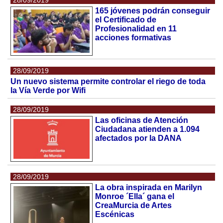
28/09/2019
165 jóvenes podrán conseguir
el Certificado de
Profesionalidad en 11
acciones formativas
28/09/2019
Un nuevo sistema permite controlar el riego de toda
la Vía Verde por Wifi
28/09/2019
Las oficinas de Atención
Ciudadana atienden a 1.094
afectados por la DANA
28/09/2019
La obra inspirada en Marilyn
Monroe ´Ella´ gana el
CreaMurcia de Artes
Escénicas