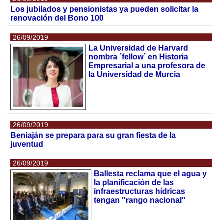
Los jubilados y pensionistas ya pueden solicitar la
renovación del Bono 100
26/09/2019
La Universidad de Harvard
nombra ´fellow´ en Historia
Empresarial a una profesora de
la Universidad de Murcia
26/09/2019
Beniaján se prepara para su gran fiesta de la
juventud
26/09/2019
Ballesta reclama que el agua y
la planificación de las
infraestructuras hídricas
tengan "rango nacional"