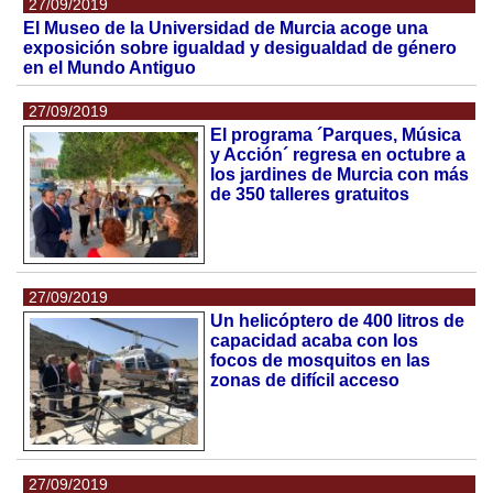
27/09/2019
El Museo de la Universidad de Murcia acoge una
exposición sobre igualdad y desigualdad de género
en el Mundo Antiguo
27/09/2019
El programa ´Parques, Música
y Acción´ regresa en octubre a
los jardines de Murcia con más
de 350 talleres gratuitos
27/09/2019
Un helicóptero de 400 litros de
capacidad acaba con los
focos de mosquitos en las
zonas de difícil acceso
27/09/2019