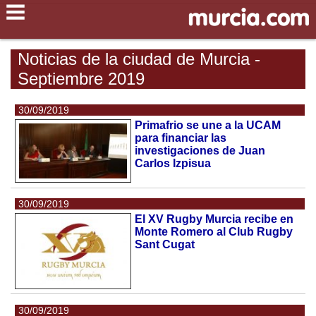
Noticias de la ciudad de Murcia -
Septiembre 2019
30/09/2019
Primafrio se une a la UCAM
para financiar las
investigaciones de Juan
Carlos Izpisua
30/09/2019
El XV Rugby Murcia recibe en
Monte Romero al Club Rugby
Sant Cugat
30/09/2019