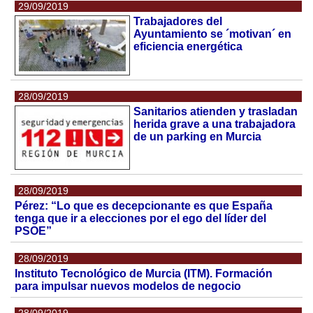
29/09/2019
Trabajadores del
Ayuntamiento se ´motivan´ en
eficiencia energética
28/09/2019
Sanitarios atienden y trasladan
herida grave a una trabajadora
de un parking en Murcia
28/09/2019
Pérez: “Lo que es decepcionante es que España
tenga que ir a elecciones por el ego del líder del
PSOE”
28/09/2019
Instituto Tecnológico de Murcia (ITM). Formación
para impulsar nuevos modelos de negocio