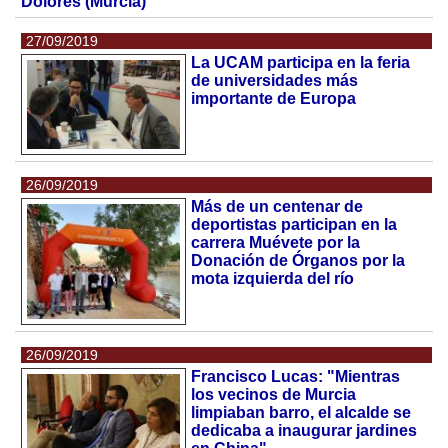
Dolores (Murcia)
27/09/2019
La UCAM participa en la feria
de universidades más
importante de Europa
26/09/2019
Más de un centenar de
deportistas participan en la
carrera Muévete por la
Donación de Órganos por la
mota izquierda del río
26/09/2019
Francisco Lucas: "Mientras
los vecinos de Murcia
limpiaban barro, el alcalde se
dedicaba a inaugurar jardines