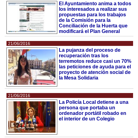
El Ayuntamiento anima a todos
los interesados a realizar sus
propuestas para los trabajos
de la Comisión para la
Conciliación de la Huerta que
modificará el Plan General
21/06/2016
La pujanza del proceso de
recuperación tras los
terremotos reduce casi un 70%
las peticiones de ayuda para el
proyecto de atención social de
la Mesa Solidaria
21/06/2016
La Policía Local detiene a una
persona que portaba un
ordenador portátil robado en
el interior de un Colegio