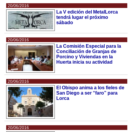
20/06/2016
La V edición del MetalLorca
tendrá lugar el próximo
sábado
20/06/2016
La Comisión Especial para la
Conciliación de Granjas de
Porcino y Viviendas en la
Huerta inicia su actividad
20/06/2016
El Obispo anima a los fieles de
San Diego a ser “faro” para
Lorca
20/06/2016