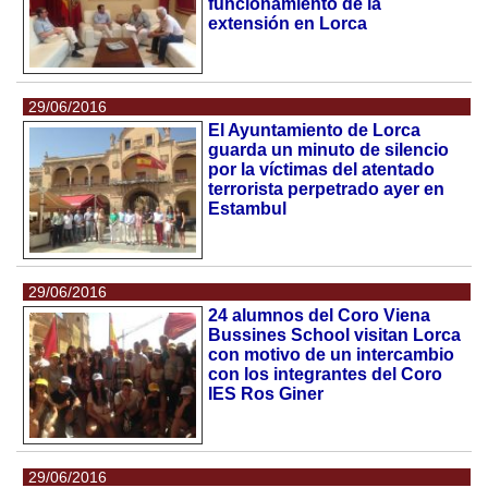
funcionamiento de la
extensión en Lorca
29/06/2016
El Ayuntamiento de Lorca
guarda un minuto de silencio
por la víctimas del atentado
terrorista perpetrado ayer en
Estambul
29/06/2016
24 alumnos del Coro Viena
Bussines School visitan Lorca
con motivo de un intercambio
con los integrantes del Coro
IES Ros Giner
29/06/2016