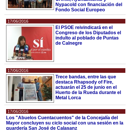
Nypacold con financiación del
Fondo Social Europeo
17/06/2016
El PSOE reivindicará en el
Congreso de los Diputados el
indulto al poblado de Puntas
de Calnegre
17/06/2016
Trece bandas, entre las que
destaca Rhapsody of Fire,
actuarán el 25 de junio en el
Huerto de la Rueda durante el
Metal Lorca
17/06/2016
Los "Abuelos Cuentacuentos" de la Concejalía del
Mayor concluyen su ciclo social con una sesión en la
guardería San José de Calasanz