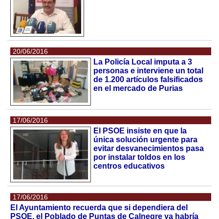
20/06/2016
La Policía Local imputa a 3
personas e interviene un total
de 1.200 artículos falsificados
en el mercado de Purias
17/06/2016
El PSOE insiste en que la
única solución urgente para
evitar desvanecimientos pasa
por instalar toldos en los
centros educativos
17/06/2016
El Ayuntamiento recuerda que si dependiera del
PSOE, el Poblado de Puntas de Calnegre ya habría