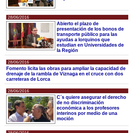
28/06/2016
Abierto el plazo de
presentación de los bonos de
transporte público para las
ayudas a lorquinos que
estudian en Universidades de
la Región
28/06/2016
Fomento licita las obras para ampliar la capacidad de
drenaje de la rambla de Viznaga en el cruce con dos
carreteras de Lorca
28/06/2016
C´s quiere asegurar el derecho
de no discriminación
económica a los profesores
interinos por medio de una
moción
28/06/2016