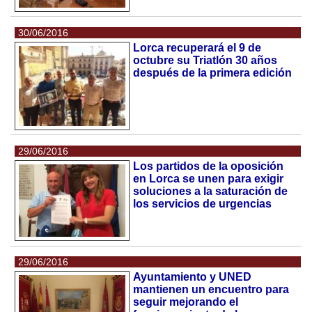
30/06/2016
Lorca recuperará el 9 de
octubre su Triatlón 30 años
después de la primera edición
29/06/2016
Los partidos de la oposición
en Lorca se unen para exigir
soluciones a la saturación de
los servicios de urgencias
29/06/2016
Ayuntamiento y UNED
mantienen un encuentro para
seguir mejorando el