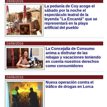
24/06/2016
La pedanía de Coy acoge el
sábado por la noche el
espectáculo teatral de la
leyenda "La Encantá" que se
representará en la playa
artificial del pueblo
24/06/2016
La Concejalía de Consumo
anima a disfrutar de las
rebajas y vacaciones teniendo
en cuenta nuestros derechos
como consumidores
24/06/2016
Nueva operación contra el
tráfico de drogas en Lorca