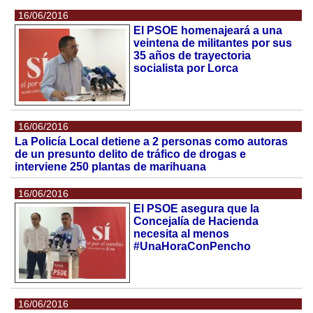
16/06/2016
El PSOE homenajeará a una
veintena de militantes por sus
35 años de trayectoria
socialista por Lorca
16/06/2016
La Policía Local detiene a 2 personas como autoras
de un presunto delito de tráfico de drogas e
interviene 250 plantas de marihuana
16/06/2016
El PSOE asegura que la
Concejalía de Hacienda
necesita al menos
#UnaHoraConPencho
16/06/2016