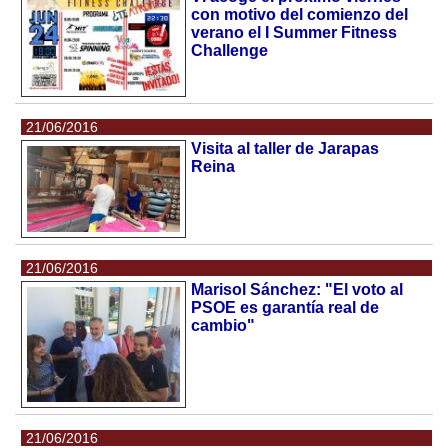
con motivo del comienzo del
verano el I Summer Fitness
Challenge
21/06/2016
Visita al taller de Jarapas
Reina
21/06/2016
Marisol Sánchez: "El voto al
PSOE es garantía real de
cambio"
21/06/2016