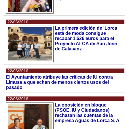
22/06/2016
La primera edición de 'Lorca
está de moda'consigue
recabar 1.626 euros para el
Proyecto ALCA de San José
de Calasanz
22/06/2016
El Ayuntamiento atribuye las críticas de IU contra
Limusa a que echan de menos ciertos usos del
pasado
22/06/2016
La oposición en bloque
(PSOE, IU y Ciudadanos)
rechazan las cuentas de la
empresa Aguas de Lorca S. A