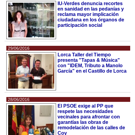
IU-Verdes denuncia recortes
en sanidad en las pedanías y
reclama mayor implicación
ciudadana en los órganos de
participación social
29/06/2016
Lorca Taller del Tiempo
presenta "Tapas & Música"
con "IDEM, Tributo a Manolo
García" en el Castillo de Lorca
28/06/2016
El PSOE exige al PP que
respete las necesidades
vecinales para afrontar con
garantías las obras de
remodelación de las calles de
Coy