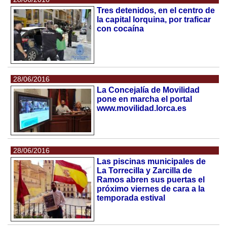
Tres detenidos, en el centro de
la capital lorquina, por traficar
con cocaína
28/06/2016
La Concejalía de Movilidad
pone en marcha el portal
www.movilidad.lorca.es
28/06/2016
Las piscinas municipales de
La Torrecilla y Zarcilla de
Ramos abren sus puertas el
próximo viernes de cara a la
temporada estival