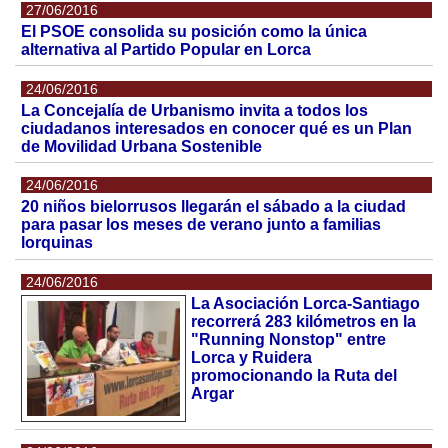
27/06/2016
El PSOE consolida su posición como la única
alternativa al Partido Popular en Lorca
24/06/2016
La Concejalía de Urbanismo invita a todos los
ciudadanos interesados en conocer qué es un Plan
de Movilidad Urbana Sostenible
24/06/2016
20 niños bielorrusos llegarán el sábado a la ciudad
para pasar los meses de verano junto a familias
lorquinas
24/06/2016
La Asociación Lorca-Santiago
recorrerá 283 kilómetros en la
"Running Nonstop" entre
Lorca y Ruidera
promocionando la Ruta del
Argar