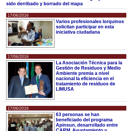
sido derribado y borrado del mapa
17/06/2016
Varios profesionales lorquinos
solicitan participar en esta
iniciativa ciudadana
17/06/2016
La Asociación Técnica para la
Gestión de Residuos y Medio
Ambiente premia a nivel
nacional la eficiencia en el
tratamiento de residuos de
LIMUSA
17/06/2016
63 personas se han
beneficiado del programa
Apinsun, desarrollado entre
CARM, Ayuntamiento y