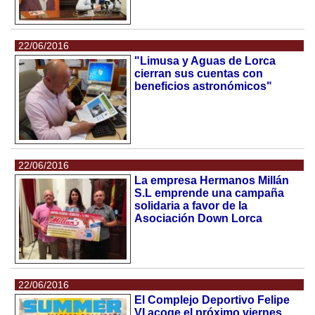
22/06/2016
"Limusa y Aguas de Lorca
cierran sus cuentas con
beneficios astronómicos"
22/06/2016
La empresa Hermanos Millán
S.L emprende una campaña
solidaria a favor de la
Asociación Down Lorca
22/06/2016
El Complejo Deportivo Felipe
VI acoge el próximo viernes