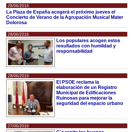
28/06/2016
La Plaza de España acogerá el próximo jueves el
Concierto de Verano de la Agrupación Musical Mater
Dolorosa
28/06/2016
Los populares acogen estos
resultados con humildad y
responsabilidad
28/06/2016
El PSOE reclama la
elaboración de un Registro
Municipal de Edificaciones
Ruinosas para mejorar la
seguridad del espacio urbano
27/06/2016