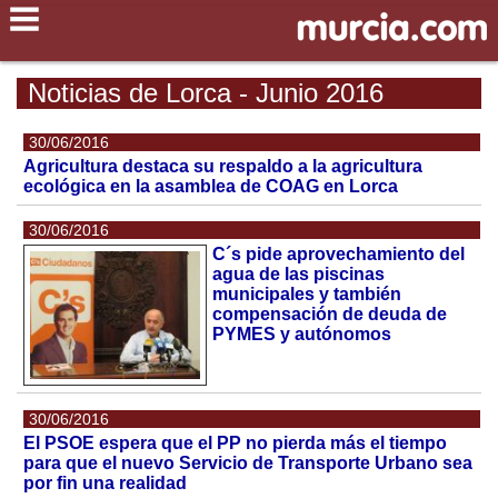
Noticias de Lorca - Junio 2016
30/06/2016
Agricultura destaca su respaldo a la agricultura
ecológica en la asamblea de COAG en Lorca
30/06/2016
C´s pide aprovechamiento del
agua de las piscinas
municipales y también
compensación de deuda de
PYMES y autónomos
30/06/2016
El PSOE espera que el PP no pierda más el tiempo
para que el nuevo Servicio de Transporte Urbano sea
por fin una realidad