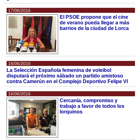
17/06/2016
El PSOE propone que el cine
de verano pueda llegar a más
barrios de la ciudad de Lorca
16/06/2016
La Selección Española femenina de voleibol
disputará el próximo sábado un partido amistoso
contra Camerún en el Complejo Deportivo Felipe VI
16/06/2016
Cercanía, compromiso y
trabajo a favor de todos los
lorquinos