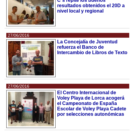
C´s repite los buenos
resultados obtenidos el 20D a
nivel local y regional
27/06/2016
La Concejalía de Juventud
refuerza el Banco de
Intercambio de Libros de Texto
27/06/2016
El Centro Internacional de
Voley Playa de Lorca acogerá
el Campeonato de España
Escolar de Voley Playa Cadete
por selecciones autonómicas