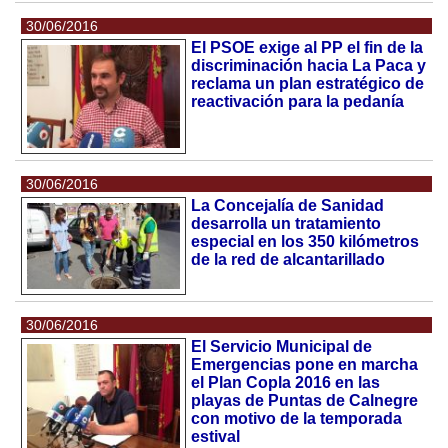
30/06/2016
El PSOE exige al PP el fin de la
discriminación hacia La Paca y
reclama un plan estratégico de
reactivación para la pedanía
30/06/2016
La Concejalía de Sanidad
desarrolla un tratamiento
especial en los 350 kilómetros
de la red de alcantarillado
30/06/2016
El Servicio Municipal de
Emergencias pone en marcha
el Plan Copla 2016 en las
playas de Puntas de Calnegre
con motivo de la temporada
estival