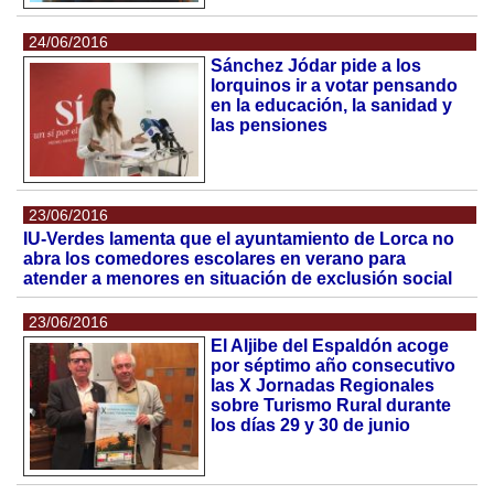
24/06/2016
Sánchez Jódar pide a los
lorquinos ir a votar pensando
en la educación, la sanidad y
las pensiones
23/06/2016
IU-Verdes lamenta que el ayuntamiento de Lorca no
abra los comedores escolares en verano para
atender a menores en situación de exclusión social
23/06/2016
El Aljibe del Espaldón acoge
por séptimo año consecutivo
las X Jornadas Regionales
sobre Turismo Rural durante
los días 29 y 30 de junio