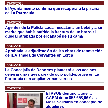
23/06/2016
El Ayuntamiento confirma que recuperará la piscina
de La Parroquia
23/06/2016
Agentes de la Policía Local rescatan a un bebé y a su
madre que había sufrido la fractura de un brazo al
quedar atrapada por el canapé de su cama
22/06/2016
Aprobada la adjudicación de las obras de renovación
de la Alameda de Cervantes en Lorca
22/06/2016
La Concejalía de Deportes planteará a los vecinos
generar una nueva área de ocio polideportiva en La
Parroquia con amplias zonas verdes
22/06/2016
El PSOE denuncia que la
CARM debe 852.658,66 € a la
Mesa Solidaria en concepto de
alquileres