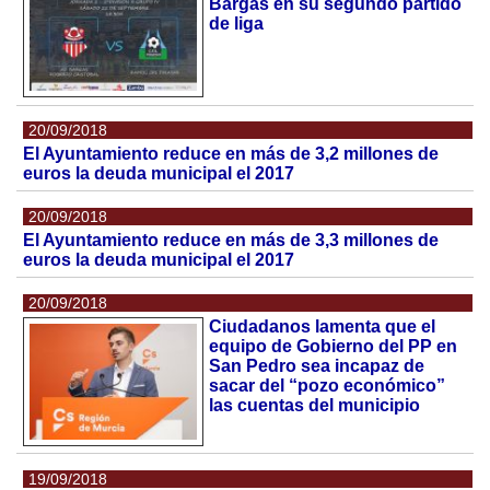
Bargas en su segundo partido
de liga
20/09/2018
El Ayuntamiento reduce en más de 3,2 millones de
euros la deuda municipal el 2017
20/09/2018
El Ayuntamiento reduce en más de 3,3 millones de
euros la deuda municipal el 2017
20/09/2018
Ciudadanos lamenta que el
equipo de Gobierno del PP en
San Pedro sea incapaz de
sacar del “pozo económico”
las cuentas del municipio
19/09/2018