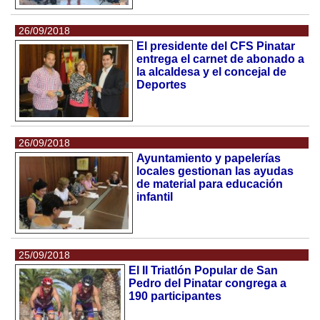
26/09/2018
El presidente del CFS Pinatar
entrega el carnet de abonado a
la alcaldesa y el concejal de
Deportes
26/09/2018
Ayuntamiento y papelerías
locales gestionan las ayudas
de material para educación
infantil
25/09/2018
El II Triatlón Popular de San
Pedro del Pinatar congrega a
190 participantes