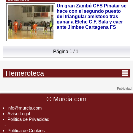
Un gran Zambú CFS Pinatar se
hace con el segundo puesto
del triangular amistoso tras
ganar a Elche C.F. Sala y caer
ante Jimbee Cartagena FS
Página 1 / 1
Hemeroteca
©
Murcia.com
info@murcia.com
Aviso Legal
Política de Privacidad
-
Política de Cookies