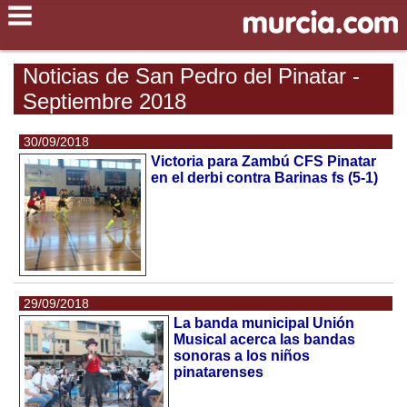
Noticias de San Pedro del Pinatar -
Septiembre 2018
30/09/2018
Victoria para Zambú CFS Pinatar
en el derbi contra Barinas fs (5-1)
29/09/2018
La banda municipal Unión
Musical acerca las bandas
sonoras a los niños
pinatarenses