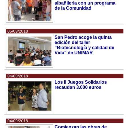
albañilería con un programa
de la Comunidad
05/09/2018
San Pedro acoge la quinta
edición del taller
"Biotecnología y calidad de
Vida" de UNIMAR
04/09/2018
Los II Juegos Solidarios
recaudan 3.000 euros
04/09/2018
Comienzan las obras de