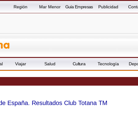
Región
Mar Menor
Guía Empresas
Publicidad
Cont
al
Viajar
Salud
Cultura
Tecnología
Depo
e España. Resultados Club Totana TM