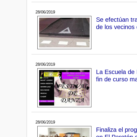
28/06/2019
Se efectúan tr
de los vecinos 
28/06/2019
La Escuela d
fin de curso m
28/06/2019
Finaliza el pr
en El Paretón c