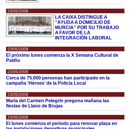
23/05/2008
LA CAIXA DISTINGUE A
“AYUDA A DOMICILIO DE
MURCIA” POR SU TRABAJO
A FAVOR DE LA
INTEGRACIÓN LABORAL
23/05/2008
El próximo lunes comienza la X Semana Cultural de
Patiño
23/05/2008
Cerca de 75.000 personas han participado en la
campaña ‘Héroes’ de la Policía Local
23/05/2008
María del Carmen Pelegrín pregona mañana las
fiestas de Llano de Brujas
23/05/2008
El lunes comienza el periodo para renovar plaza en
las instalaciones deportivas municipales