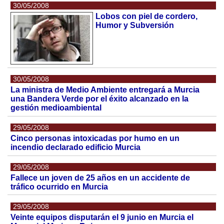
30/05/2008
Lobos con piel de cordero,
Humor y Subversión
30/05/2008
La ministra de Medio Ambiente entregará a Murcia
una Bandera Verde por el éxito alcanzado en la
gestión medioambiental
29/05/2008
Cinco personas intoxicadas por humo en un
incendio declarado edificio Murcia
29/05/2008
Fallece un joven de 25 años en un accidente de
tráfico ocurrido en Murcia
29/05/2008
Veinte equipos disputarán el 9 junio en Murcia el