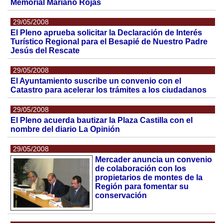
Memorial Mariano Rojas
29/05/2008
El Pleno aprueba solicitar la Declaración de Interés
Turístico Regional para el Besapié de Nuestro Padre
Jesús del Rescate
29/05/2008
El Ayuntamiento suscribe un convenio con el
Catastro para acelerar los trámites a los ciudadanos
29/05/2008
El Pleno acuerda bautizar la Plaza Castilla con el
nombre del diario La Opinión
29/05/2008
Mercader anuncia un convenio
de colaboración con los
propietarios de montes de la
Región para fomentar su
conservación