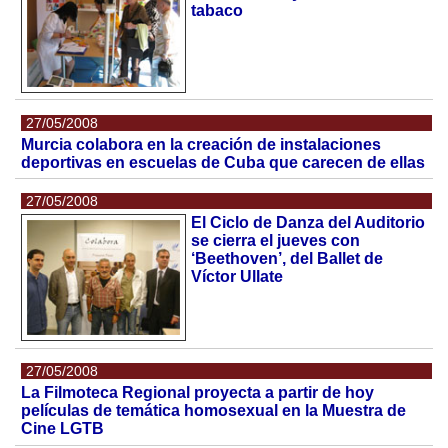
tabaco
27/05/2008
Murcia colabora en la creación de instalaciones
deportivas en escuelas de Cuba que carecen de ellas
27/05/2008
El Ciclo de Danza del Auditorio
se cierra el jueves con
‘Beethoven’, del Ballet de
Víctor Ullate
27/05/2008
La Filmoteca Regional proyecta a partir de hoy
películas de temática homosexual en la Muestra de
Cine LGTB