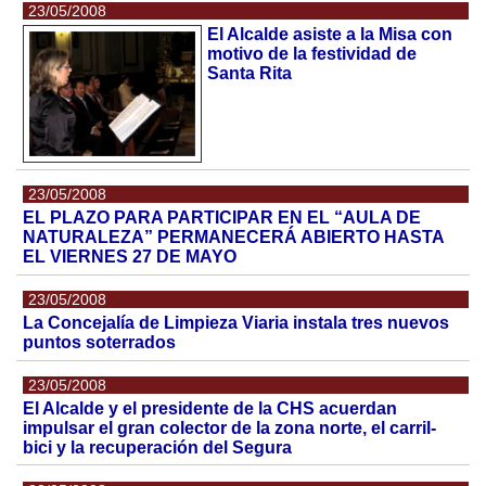
23/05/2008
El Alcalde asiste a la Misa con
motivo de la festividad de
Santa Rita
23/05/2008
EL PLAZO PARA PARTICIPAR EN EL “AULA DE
NATURALEZA” PERMANECERÁ ABIERTO HASTA
EL VIERNES 27 DE MAYO
23/05/2008
La Concejalía de Limpieza Viaria instala tres nuevos
puntos soterrados
23/05/2008
El Alcalde y el presidente de la CHS acuerdan
impulsar el gran colector de la zona norte, el carril-
bici y la recuperación del Segura