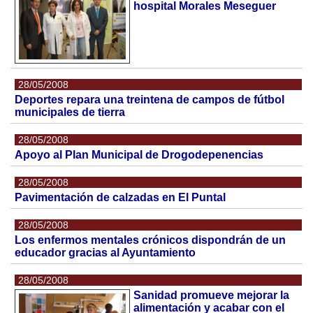
hospital Morales Meseguer
28/05/2008
Deportes repara una treintena de campos de fútbol
municipales de tierra
28/05/2008
Apoyo al Plan Municipal de Drogodepenencias
28/05/2008
Pavimentación de calzadas en El Puntal
28/05/2008
Los enfermos mentales crónicos dispondrán de un
educador gracias al Ayuntamiento
28/05/2008
Sanidad promueve mejorar la
alimentación y acabar con el