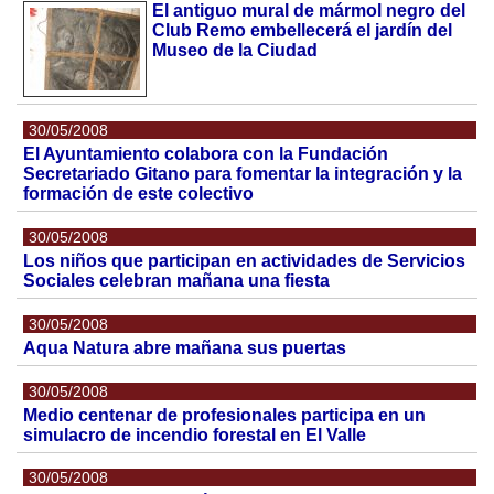
El antiguo mural de mármol negro del
Club Remo embellecerá el jardín del
Museo de la Ciudad
30/05/2008
El Ayuntamiento colabora con la Fundación
Secretariado Gitano para fomentar la integración y la
formación de este colectivo
30/05/2008
Los niños que participan en actividades de Servicios
Sociales celebran mañana una fiesta
30/05/2008
Aqua Natura abre mañana sus puertas
30/05/2008
Medio centenar de profesionales participa en un
simulacro de incendio forestal en El Valle
30/05/2008