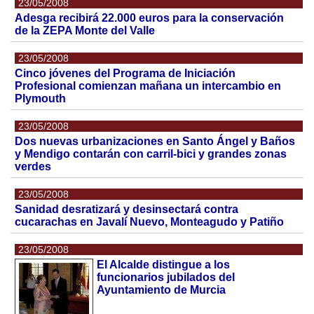
23/05/2008
Adesga recibirá 22.000 euros para la conservación
de la ZEPA Monte del Valle
23/05/2008
Cinco jóvenes del Programa de Iniciación
Profesional comienzan mañana un intercambio en
Plymouth
23/05/2008
Dos nuevas urbanizaciones en Santo Ángel y Baños
y Mendigo contarán con carril-bici y grandes zonas
verdes
23/05/2008
Sanidad desratizará y desinsectará contra
cucarachas en Javalí Nuevo, Monteagudo y Patiño
23/05/2008
El Alcalde distingue a los
funcionarios jubilados del
Ayuntamiento de Murcia