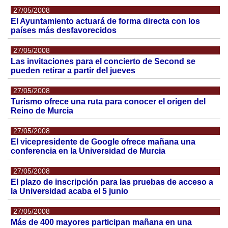
27/05/2008
El Ayuntamiento actuará de forma directa con los
países más desfavorecidos
27/05/2008
Las invitaciones para el concierto de Second se
pueden retirar a partir del jueves
27/05/2008
Turismo ofrece una ruta para conocer el origen del
Reino de Murcia
27/05/2008
El vicepresidente de Google ofrece mañana una
conferencia en la Universidad de Murcia
27/05/2008
El plazo de inscripción para las pruebas de acceso a
la Universidad acaba el 5 junio
27/05/2008
Más de 400 mayores participan mañana en una