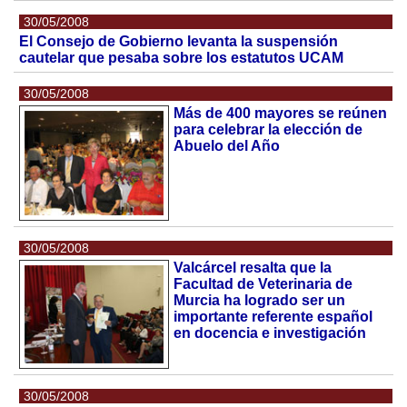
30/05/2008
El Consejo de Gobierno levanta la suspensión
cautelar que pesaba sobre los estatutos UCAM
30/05/2008
Más de 400 mayores se reúnen
para celebrar la elección de
Abuelo del Año
30/05/2008
Valcárcel resalta que la
Facultad de Veterinaria de
Murcia ha logrado ser un
importante referente español
en docencia e investigación
30/05/2008