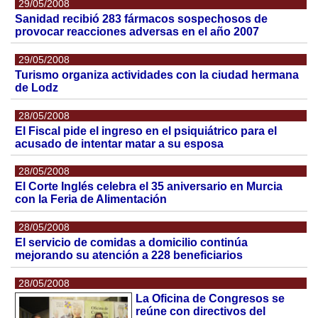
29/05/2008
Sanidad recibió 283 fármacos sospechosos de
provocar reacciones adversas en el año 2007
29/05/2008
Turismo organiza actividades con la ciudad hermana
de Lodz
28/05/2008
El Fiscal pide el ingreso en el psiquiátrico para el
acusado de intentar matar a su esposa
28/05/2008
El Corte Inglés celebra el 35 aniversario en Murcia
con la Feria de Alimentación
28/05/2008
El servicio de comidas a domicilio continúa
mejorando su atención a 228 beneficiarios
28/05/2008
La Oficina de Congresos se
reúne con directivos del