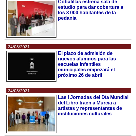
Cobatillas estrena sala de
estudio para dar cobertura a
los 3.000 habitantes de la
pedanía
24/03/2021
El plazo de admisión de
nuevos alumnos para las
escuelas infantiles
municipales empezará el
próximo 26 de abril
24/03/2021
Las I Jornadas del Día Mundial
del Libro traen a Murcia a
artistas y representantes de
instituciones culturales