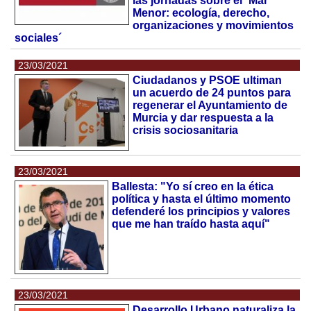
las jornadas sobre el ´Mar
Menor: ecología, derecho,
organizaciones y movimientos
sociales´
23/03/2021
Ciudadanos y PSOE ultiman
un acuerdo de 24 puntos para
regenerar el Ayuntamiento de
Murcia y dar respuesta a la
crisis sociosanitaria
23/03/2021
Ballesta: "Yo sí creo en la ética
política y hasta el último momento
defenderé los principios y valores
que me han traído hasta aquí"
23/03/2021
Desarrollo Urbano naturaliza la