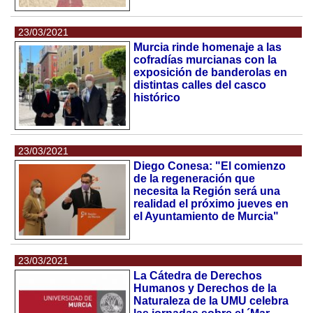
23/03/2021
Murcia rinde homenaje a las
cofradías murcianas con la
exposición de banderolas en
distintas calles del casco
histórico
23/03/2021
Diego Conesa: "El comienzo
de la regeneración que
necesita la Región será una
realidad el próximo jueves en
el Ayuntamiento de Murcia"
23/03/2021
La Cátedra de Derechos
Humanos y Derechos de la
Naturaleza de la UMU celebra