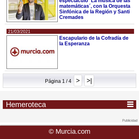
espectáculo ´La música de las
matemáticas´, con la Orquesta
Sinfónica de la Región y Santi
Cremades
21/03/2021
Escapulario de la Cofradía de
la Esperanza
>
>|
Página 1 / 4
Hemeroteca
©
Murcia.com