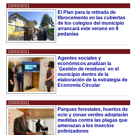
23/03/2021
El Plan para la retirada de
fibrocemento en las cubiertas
de los colegios del municipio
arrancará este verano en 8
pedanías
23/03/2021
Agentes sociales y
económicos analizan la
´Gestión de residuos´ en el
municipio dentro de la
elaboración de la estrategia de
Economía Circular
23/03/2021
Parques forestales, huertos de
ocio y zonas verdes adoptarán
medidas contra las plagas que
amenazan a los insectos
polinizadores