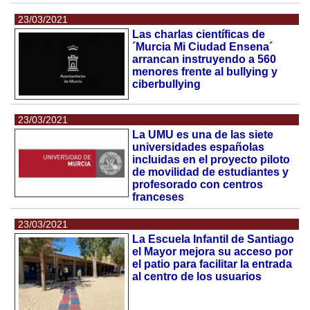
23/03/2021
Las charlas científicas de
´Murcia Mi Ciudad Ensena´
arrancan instruyendo a 560
menores frente al bullying y
ciberbullying
23/03/2021
La UMU es una de las siete
universidades españolas
incluidas en el proyecto piloto
de movilidad de estudiantes y
profesorado con centros
franceses
23/03/2021
La Escuela Infantil de Santiago
el Mayor mejora su acceso por
el patio para facilitar la entrada
al centro de los usuarios