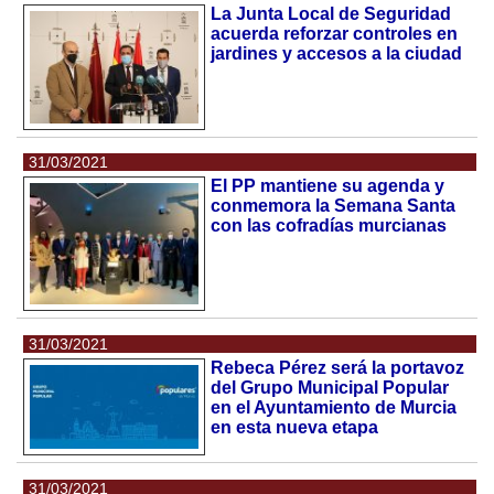
La Junta Local de Seguridad
acuerda reforzar controles en
jardines y accesos a la ciudad
31/03/2021
El PP mantiene su agenda y
conmemora la Semana Santa
con las cofradías murcianas
31/03/2021
Rebeca Pérez será la portavoz
del Grupo Municipal Popular
en el Ayuntamiento de Murcia
en esta nueva etapa
31/03/2021