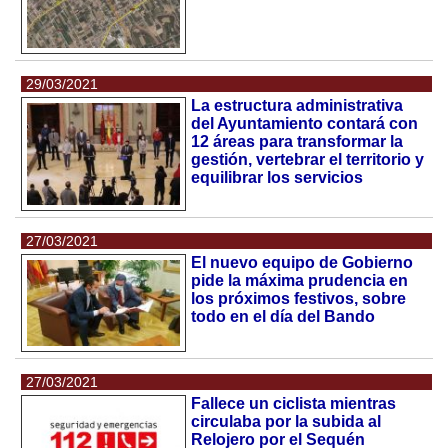
29/03/2021
La estructura administrativa
del Ayuntamiento contará con
12 áreas para transformar la
gestión, vertebrar el territorio y
equilibrar los servicios
27/03/2021
El nuevo equipo de Gobierno
pide la máxima prudencia en
los próximos festivos, sobre
todo en el día del Bando
27/03/2021
Fallece un ciclista mientras
circulaba por la subida al
Relojero por el Sequén