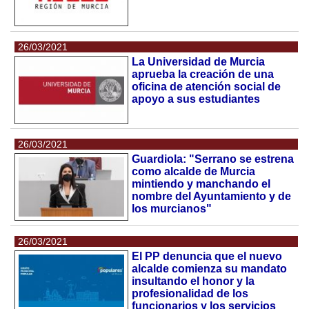
26/03/2021
La Universidad de Murcia
aprueba la creación de una
oficina de atención social de
apoyo a sus estudiantes
26/03/2021
Guardiola: "Serrano se estrena
como alcalde de Murcia
mintiendo y manchando el
nombre del Ayuntamiento y de
los murcianos"
26/03/2021
El PP denuncia que el nuevo
alcalde comienza su mandato
insultando el honor y la
profesionalidad de los
funcionarios y los servicios