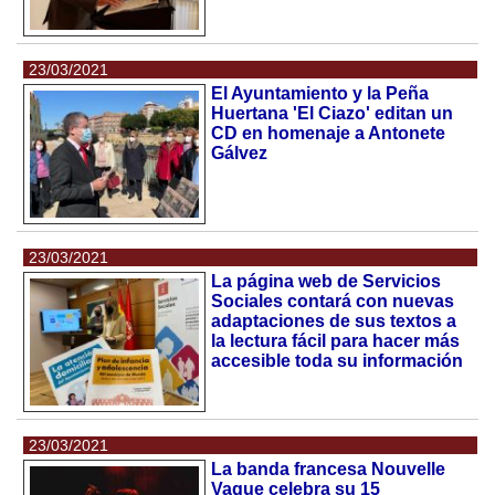
23/03/2021
El Ayuntamiento y la Peña
Huertana 'El Ciazo' editan un
CD en homenaje a Antonete
Gálvez
23/03/2021
La página web de Servicios
Sociales contará con nuevas
adaptaciones de sus textos a
la lectura fácil para hacer más
accesible toda su información
23/03/2021
La banda francesa Nouvelle
Vague celebra su 15