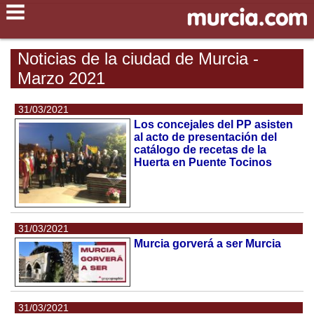
Noticias de la ciudad de Murcia -
Marzo 2021
31/03/2021
Los concejales del PP asisten
al acto de presentación del
catálogo de recetas de la
Huerta en Puente Tocinos
31/03/2021
Murcia gorverá a ser Murcia
31/03/2021