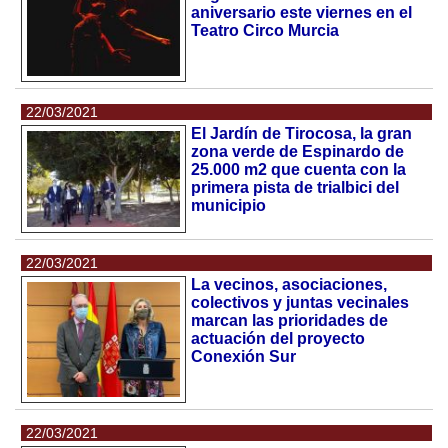
aniversario este viernes en el
Teatro Circo Murcia
22/03/2021
El Jardín de Tirocosa, la gran
zona verde de Espinardo de
25.000 m2 que cuenta con la
primera pista de trialbici del
municipio
22/03/2021
La vecinos, asociaciones,
colectivos y juntas vecinales
marcan las prioridades de
actuación del proyecto
Conexión Sur
22/03/2021