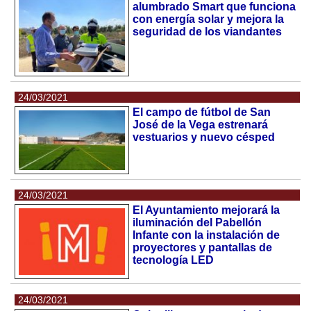
alumbrado Smart que funciona
con energía solar y mejora la
seguridad de los viandantes
24/03/2021
El campo de fútbol de San
José de la Vega estrenará
vestuarios y nuevo césped
24/03/2021
El Ayuntamiento mejorará la
iluminación del Pabellón
Infante con la instalación de
proyectores y pantallas de
tecnología LED
24/03/2021