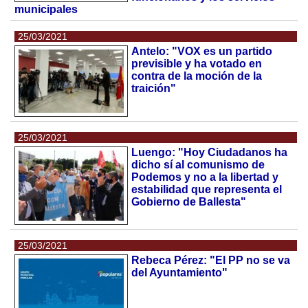
municipales
25/03/2021
Antelo: "VOX es un partido
previsible y ha votado en
contra de la moción de la
traición"
25/03/2021
Luengo: "Hoy Ciudadanos ha
dicho sí al comunismo de
Podemos y no a la libertad y
estabilidad que representa el
Gobierno de Ballesta"
25/03/2021
Rebeca Pérez: "El PP no se va
del Ayuntamiento"