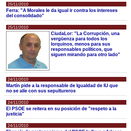
25/11/2010
Ferra: "A Morales le da igual ir contra los intereses
del consolidado"
25/11/2010
CiudaLor: "La Corrupción, una
vergüenza para todos los
lorquinos, menos para sus
responsables políticos, que
siguen mirando para otro lado"
24/11/2010
Martín pide a la responsable de Igualdad de IU que
no se alíe con sus sepultureros
24/11/2010
El PSOE se reitera en su posición de "respeto a la
justicia"
24/11/2010