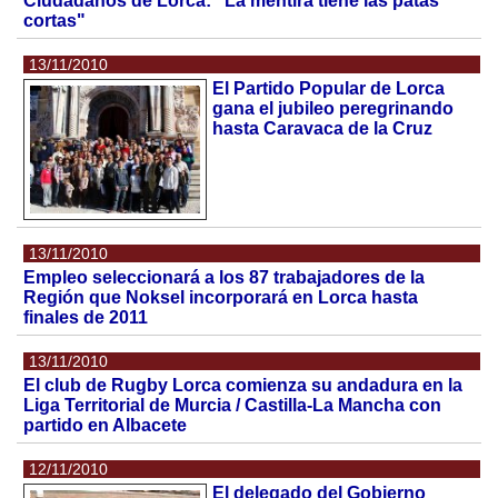
Ciudadanos de Lorca: "La mentira tiene las patas
cortas"
13/11/2010
El Partido Popular de Lorca
gana el jubileo peregrinando
hasta Caravaca de la Cruz
13/11/2010
Empleo seleccionará a los 87 trabajadores de la
Región que Noksel incorporará en Lorca hasta
finales de 2011
13/11/2010
El club de Rugby Lorca comienza su andadura en la
Liga Territorial de Murcia / Castilla-La Mancha con
partido en Albacete
12/11/2010
El delegado del Gobierno