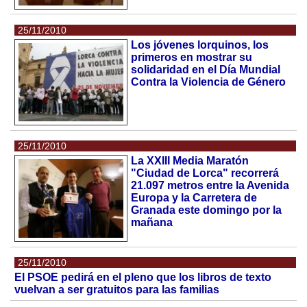
25/11/2010
Los jóvenes lorquinos, los
primeros en mostrar su
solidaridad en el Día Mundial
Contra la Violencia de Género
25/11/2010
La XXIII Media Maratón
"Ciudad de Lorca" recorrerá
21.097 metros entre la Avenida
Europa y la Carretera de
Granada este domingo por la
mañana
25/11/2010
El PSOE pedirá en el pleno que los libros de texto
vuelvan a ser gratuitos para las familias