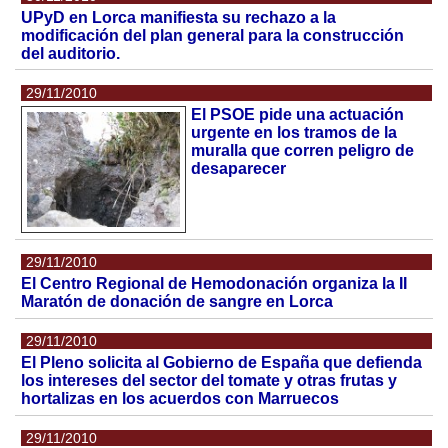
UPyD en Lorca manifiesta su rechazo a la
modificación del plan general para la construcción
del auditorio.
29/11/2010
El PSOE pide una actuación
urgente en los tramos de la
muralla que corren peligro de
desaparecer
29/11/2010
El Centro Regional de Hemodonación organiza la II
Maratón de donación de sangre en Lorca
29/11/2010
El Pleno solicita al Gobierno de España que defienda
los intereses del sector del tomate y otras frutas y
hortalizas en los acuerdos con Marruecos
29/11/2010