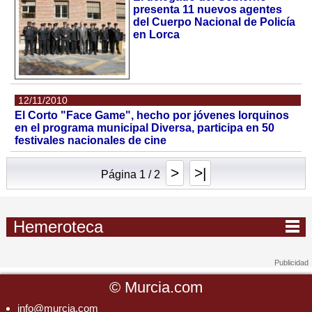
presenta 11 nuevos agentes
del Cuerpo Nacional de Policía
en Lorca
12/11/2010
El Corto "Face Game", hecho por jóvenes lorquinos
en el programa municipal Diversa, participa en 50
festivales nacionales de cine
>
>|
Página 1 / 2
Hemeroteca
©
Murcia.com
info@murcia.com