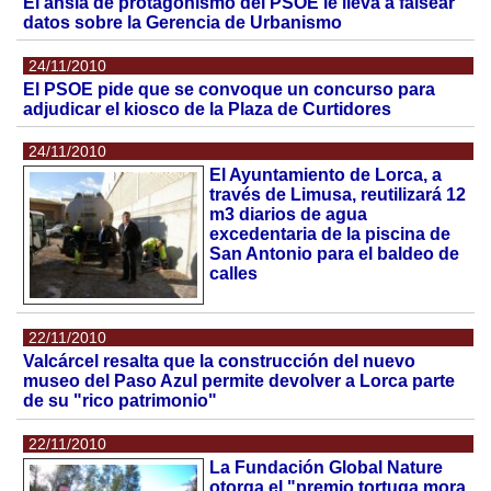
El ansía de protagonismo del PSOE le lleva a falsear
datos sobre la Gerencia de Urbanismo
24/11/2010
El PSOE pide que se convoque un concurso para
adjudicar el kiosco de la Plaza de Curtidores
24/11/2010
El Ayuntamiento de Lorca, a
través de Limusa, reutilizará 12
m3 diarios de agua
excedentaria de la piscina de
San Antonio para el baldeo de
calles
22/11/2010
Valcárcel resalta que la construcción del nuevo
museo del Paso Azul permite devolver a Lorca parte
de su "rico patrimonio"
22/11/2010
La Fundación Global Nature
otorga el "premio tortuga mora