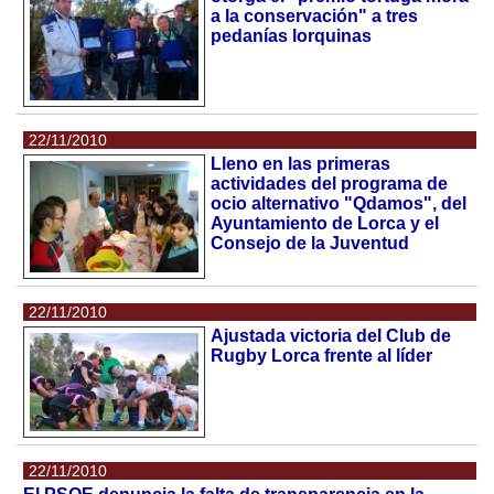
a la conservación" a tres
pedanías lorquinas
22/11/2010
Lleno en las primeras
actividades del programa de
ocio alternativo "Qdamos", del
Ayuntamiento de Lorca y el
Consejo de la Juventud
22/11/2010
Ajustada victoria del Club de
Rugby Lorca frente al líder
22/11/2010