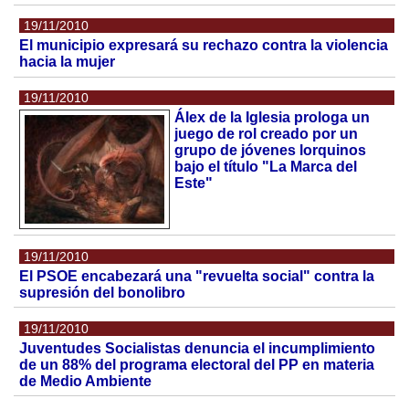
19/11/2010
El municipio expresará su rechazo contra la violencia
hacia la mujer
19/11/2010
Álex de la Iglesia prologa un
juego de rol creado por un
grupo de jóvenes lorquinos
bajo el título "La Marca del
Este"
19/11/2010
El PSOE encabezará una "revuelta social" contra la
supresión del bonolibro
19/11/2010
Juventudes Socialistas denuncia el incumplimiento
de un 88% del programa electoral del PP en materia
de Medio Ambiente