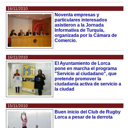
16/11/2010
Noventa empresas y
particulares interesados
asistieron a la Jornada
Informativa de Turquía,
organizada por la Cámara de
Comercio.
16/11/2010
El Ayuntamiento de Lorca
pone en marcha el programa
"Servicio al ciudadano", que
pretende promover la
ciudadanía activa de servicio a
la ciudad
15/11/2010
Buen inicio del Club de Rugby
Lorca a pesar de la derrota