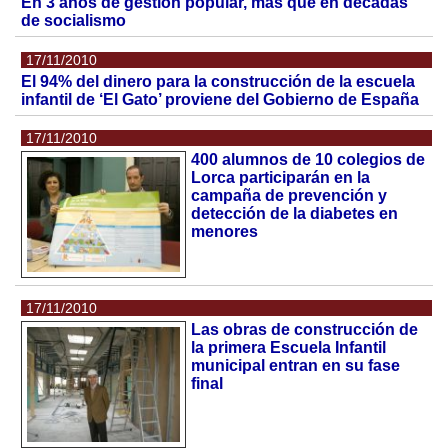
En 3 años de gestión popular, más que en décadas
de socialismo
17/11/2010
El 94% del dinero para la construcción de la escuela
infantil de ‘El Gato’ proviene del Gobierno de España
17/11/2010
400 alumnos de 10 colegios de
Lorca participarán en la
campaña de prevención y
detección de la diabetes en
menores
17/11/2010
Las obras de construcción de
la primera Escuela Infantil
municipal entran en su fase
final