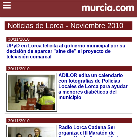
Noticias de Lorca - Noviembre 2010
30/11/2010
UPyD en Lorca felicita al gobierno municipal por su
decisión de aparcar "sine die" el proyecto de
televisión comarcal
30/11/2010
ADILOR edita un calendario
con fotografías de Policías
Locales de Lorca para ayudar
a menores diabéticos del
municipio
30/11/2010
Radio Lorca Cadena Ser
organiza el II Maratón de