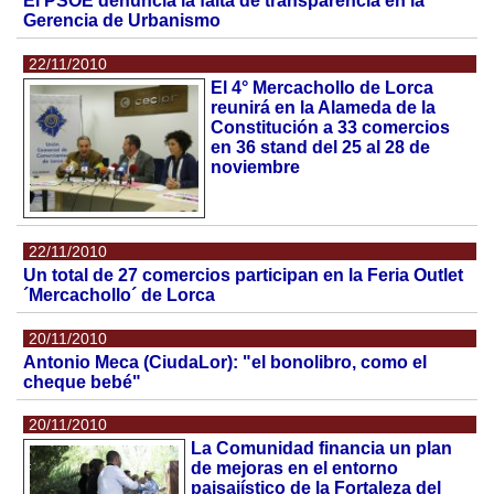
El PSOE denuncia la falta de transparencia en la
Gerencia de Urbanismo
22/11/2010
El 4° Mercachollo de Lorca
reunirá en la Alameda de la
Constitución a 33 comercios
en 36 stand del 25 al 28 de
noviembre
22/11/2010
Un total de 27 comercios participan en la Feria Outlet
´Mercachollo´ de Lorca
20/11/2010
Antonio Meca (CiudaLor): "el bonolibro, como el
cheque bebé"
20/11/2010
La Comunidad financia un plan
de mejoras en el entorno
paisajístico de la Fortaleza del