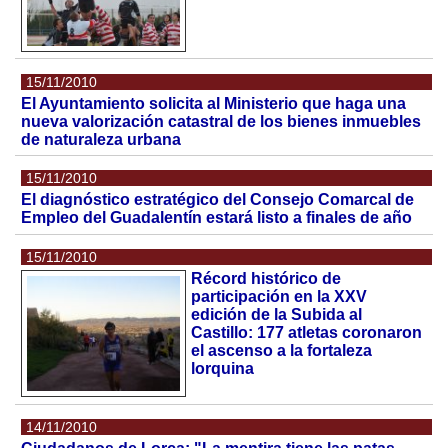
15/11/2010
El Ayuntamiento solicita al Ministerio que haga una
nueva valorización catastral de los bienes inmuebles
de naturaleza urbana
15/11/2010
El diagnóstico estratégico del Consejo Comarcal de
Empleo del Guadalentín estará listo a finales de año
15/11/2010
Récord histórico de
participación en la XXV
edición de la Subida al
Castillo: 177 atletas coronaron
el ascenso a la fortaleza
lorquina
14/11/2010