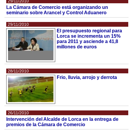
29/11/2010
La Cámara de Comercio está organizando un
seminario sobre Arancel y Control Aduanero
29/11/2010
El presupuesto regional para
Lorca se incrementa un 15%
para 2011 y asciende a 41,8
millones de euros
28/11/2010
Frio, lluvia, arrojo y derrota
26/11/2010
Intervención del Alcalde de Lorca en la entrega de
premios de la Cámara de Comercio