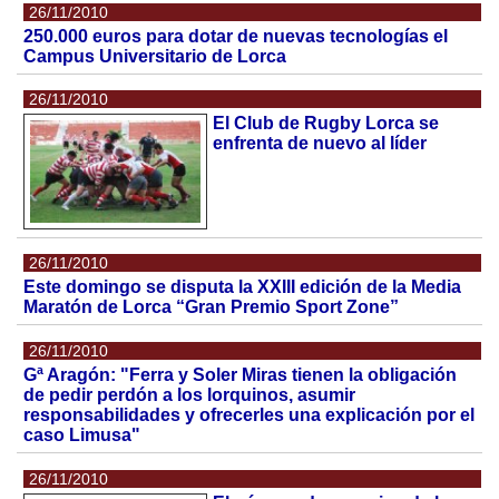
26/11/2010
250.000 euros para dotar de nuevas tecnologías el
Campus Universitario de Lorca
26/11/2010
El Club de Rugby Lorca se
enfrenta de nuevo al líder
26/11/2010
Este domingo se disputa la XXIII edición de la Media
Maratón de Lorca “Gran Premio Sport Zone”
26/11/2010
Gª Aragón: "Ferra y Soler Miras tienen la obligación
de pedir perdón a los lorquinos, asumir
responsabilidades y ofrecerles una explicación por el
caso Limusa"
26/11/2010