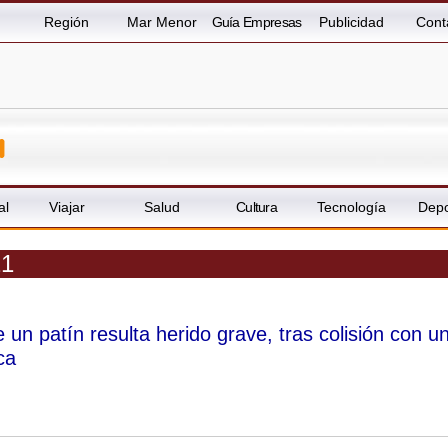
Región
Mar Menor
Guía Empresas
Publicidad
Cont
al
Viajar
Salud
Cultura
Tecnología
Depo
21
 un patín resulta herido grave, tras colisión con u
ca