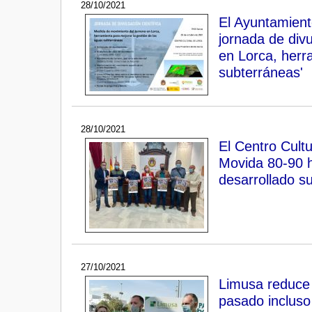
28/10/2021
El Ayuntamiento
jornada de divu
en Lorca, herr
subterráneas'
28/10/2021
El Centro Cult
Movida 80-90 h
desarrollado s
27/10/2021
Limusa reduce 
pasado incluso