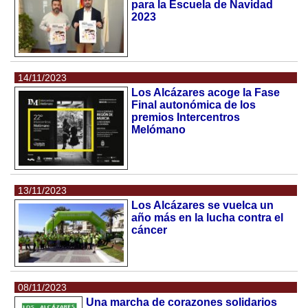
para la Escuela de Navidad
2023
14/11/2023
Los Alcázares acoge la Fase
Final autonómica de los
premios Intercentros
Melómano
13/11/2023
Los Alcázares se vuelca un
año más en la lucha contra el
cáncer
08/11/2023
Una marcha de corazones solidarios