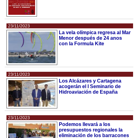
23/11/2023
La vela olímpica regresa al Mar
Menor después de 24 anos
con la Formula Kite
23/11/2023
Los Alcázares y Cartagena
acogerán el I Seminario de
Hidroaviación de España
23/11/2023
Podemos llevará a los
presupuestos regionales la
eliminación de los barracones