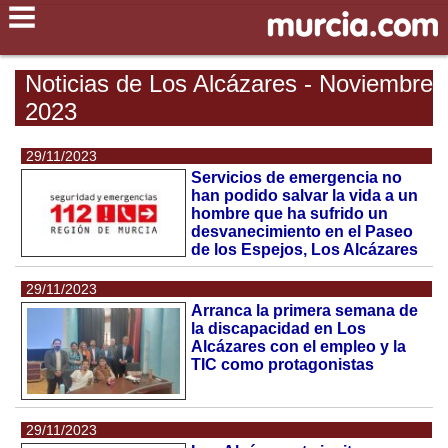
Noticias de Los Alcázares - Noviembre
2023
29/11/2023
Servicios de emergencia no
han podido salvar la vida a un
hombre que ha sufrido un
desvanecimiento en el Paseo
de los Espejos, Los Alcázares
29/11/2023
Arranca la primera semana de
la discapacidad en Los
Alcázares con el empleo y la
TIC como protagonistas
29/11/2023