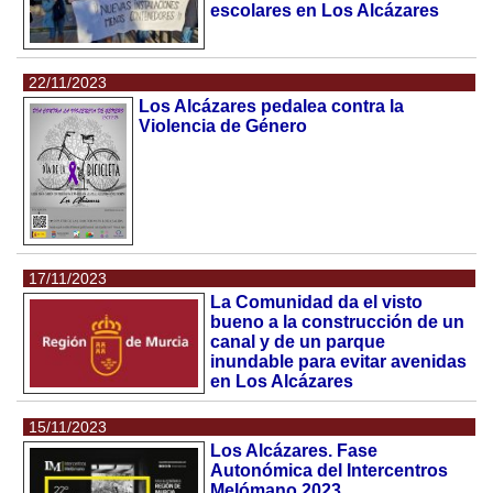
escolares en Los Alcázares
22/11/2023
Los Alcázares pedalea contra la
Violencia de Género
17/11/2023
La Comunidad da el visto
bueno a la construcción de un
canal y de un parque
inundable para evitar avenidas
en Los Alcázares
15/11/2023
Los Alcázares. Fase
Autonómica del Intercentros
Melómano 2023