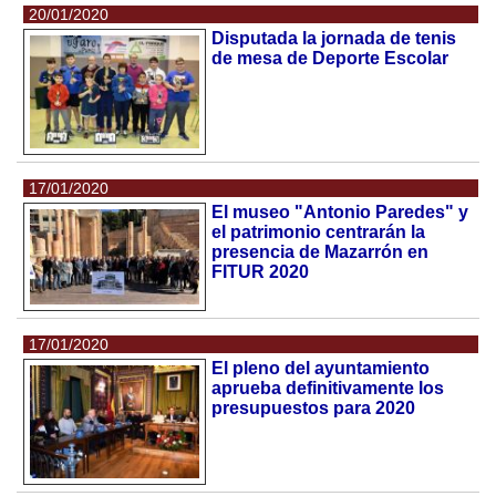
20/01/2020
Disputada la jornada de tenis
de mesa de Deporte Escolar
17/01/2020
El museo "Antonio Paredes" y
el patrimonio centrarán la
presencia de Mazarrón en
FITUR 2020
17/01/2020
El pleno del ayuntamiento
aprueba definitivamente los
presupuestos para 2020