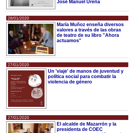
José Manuel Ureña
28/01/2020
María Muñoz enseña diversos
valores a través de las obras
de teatro de su libro "Ahora
actuamos"
27/01/2020
Un 'viaje' de manos de juventud y
política social para combatir la
violencia de género
27/01/2020
El alcalde de Mazarrón y la
presidenta de COEC