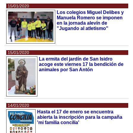
15/01/2020
Los colegios Miguel Delibes y
Manuela Romero se imponen
en la jornada alevín de
"Jugando al atletismo"
15/01/2020
La ermita del jardín de San Isidro
acoge este viernes 17 la bendición de
animales por San Antón
14/01/2020
Hasta el 17 de enero se encuentra
abierta la inscripción para la campaña
'mi familia concilia'