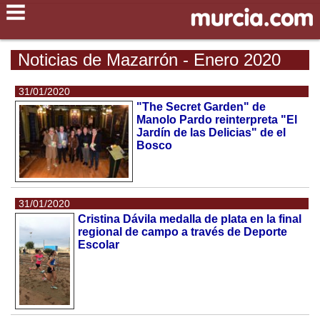
Noticias de Mazarrón - Enero 2020
31/01/2020
"The Secret Garden" de
Manolo Pardo reinterpreta "El
Jardín de las Delicias" de el
Bosco
31/01/2020
Cristina Dávila medalla de plata en la final
regional de campo a través de Deporte
Escolar