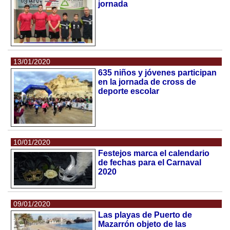
jornada
13/01/2020
635 niños y jóvenes participan
en la jornada de cross de
deporte escolar
10/01/2020
Festejos marca el calendario
de fechas para el Carnaval
2020
09/01/2020
Las playas de Puerto de
Mazarrón objeto de las