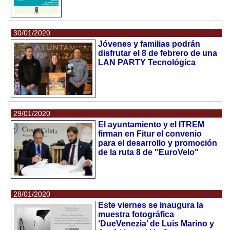
30/01/2020
Jóvenes y familias podrán
disfrutar el 8 de febrero de una
LAN PARTY Tecnológica
29/01/2020
El ayuntamiento y el ITREM
firman en Fitur el convenio
para el desarrollo y promoción
de la ruta 8 de "EuroVelo"
28/01/2020
Este viernes se inaugura la
muestra fotográfica
‘DueVenezia’ de Luis Marino y