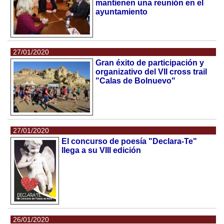
mantienen una reunión en el
ayuntamiento
27/01/2020
Gran éxito de participación y
organizativo del VII cross trail
"Calas de Bolnuevo"
27/01/2020
El concurso de poesía "Declara-Te"
llega a su VIII edición
26/01/2020