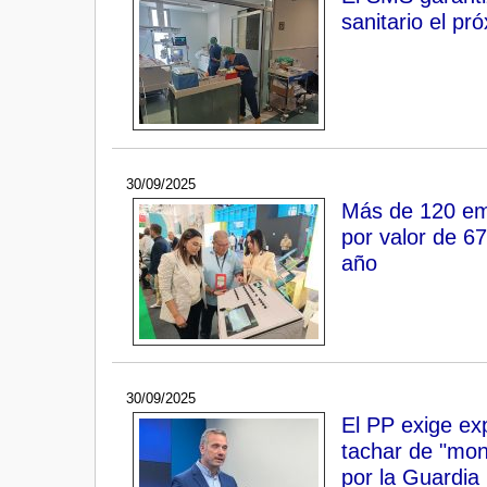
sanitario el pr
30/09/2025
Más de 120 emp
por valor de 6
año
30/09/2025
El PP exige exp
tachar de "mont
por la Guardia 