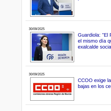
30/09/2025
Guardiola: "El
el mismo día q
exalcalde socia
30/09/2025
CCOO exige la 
bajas en los c