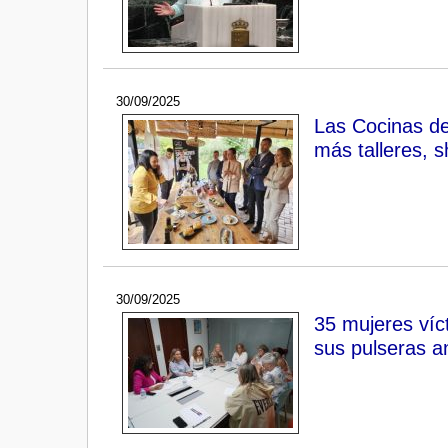
30/09/2025
Las Cocinas de
más talleres, 
30/09/2025
35 mujeres víct
sus pulseras an