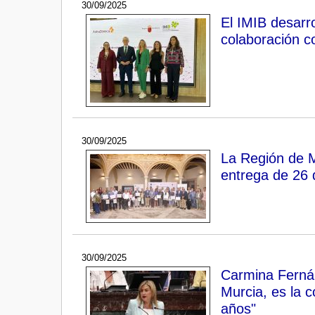
30/09/2025
El IMIB desarro
colaboración c
30/09/2025
La Región de Mu
entrega de 26 
30/09/2025
Carmina Fernánd
Murcia, es la 
años"