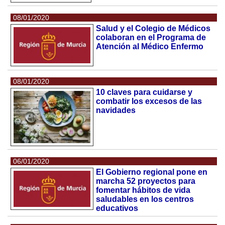
08/01/2020
Salud y el Colegio de Médicos
colaboran en el Programa de
Atención al Médico Enfermo
08/01/2020
10 claves para cuidarse y
combatir los excesos de las
navidades
06/01/2020
El Gobierno regional pone en
marcha 52 proyectos para
fomentar hábitos de vida
saludables en los centros
educativos