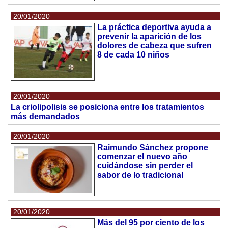
20/01/2020
La práctica deportiva ayuda a
prevenir la aparición de los
dolores de cabeza que sufren
8 de cada 10 niños
20/01/2020
La criolipolisis se posiciona entre los tratamientos
más demandados
20/01/2020
Raimundo Sánchez propone
comenzar el nuevo año
cuidándose sin perder el
sabor de lo tradicional
20/01/2020
Más del 95 por ciento de los