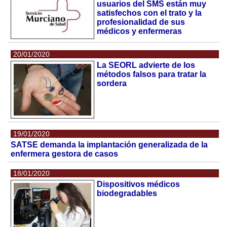
usuarios del SMS están muy
satisfechos con el trato y la
profesionalidad de sus
médicos y enfermeras
20/01/2020
La SEORL advierte de los
métodos falsos para tratar la
sordera
19/01/2020
SATSE demanda la implantación generalizada de la
enfermera gestora de casos
18/01/2020
Dispositivos médicos
biodegradables