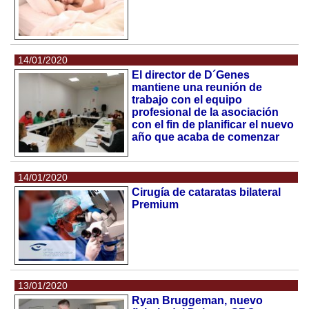
14/01/2020
El director de D´Genes
mantiene una reunión de
trabajo con el equipo
profesional de la asociación
con el fin de planificar el nuevo
año que acaba de comenzar
14/01/2020
Cirugía de cataratas bilateral
Premium
13/01/2020
Ryan Bruggeman, nuevo