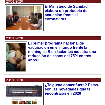
23/01/2020
El Ministerio de Sanidad
elabora un protocolo de
actuación frente al
coronavirus
23/01/2020
El primer programa nacional de
vacunación en el mundo frente la
meningitis B en lactantes muestra una
reducción de casos del 75% en tres
años1
23/01/2020
¿Te gusta comer fuera? Estas
son las novedades que te
encontrarás en 2020