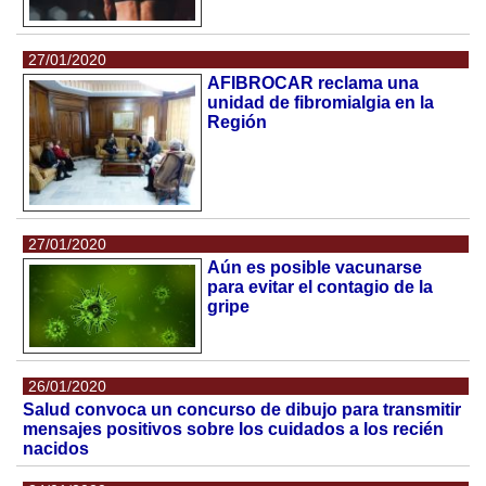
27/01/2020
AFIBROCAR reclama una
unidad de fibromialgia en la
Región
27/01/2020
Aún es posible vacunarse
para evitar el contagio de la
gripe
26/01/2020
Salud convoca un concurso de dibujo para transmitir
mensajes positivos sobre los cuidados a los recién
nacidos