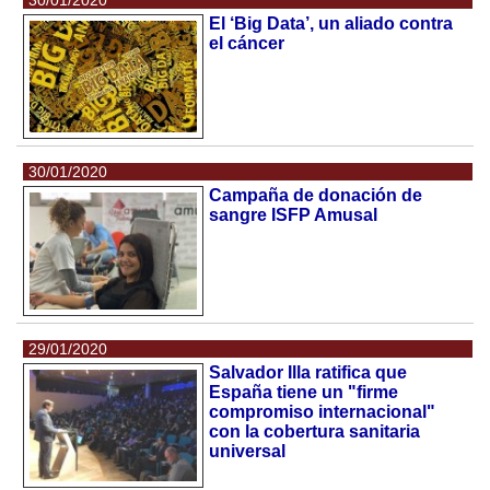
El ‘Big Data’, un aliado contra
el cáncer
30/01/2020
Campaña de donación de
sangre ISFP Amusal
29/01/2020
Salvador Illa ratifica que
España tiene un "firme
compromiso internacional"
con la cobertura sanitaria
universal