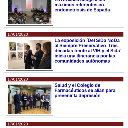
máximos referentes en
endometriosis de España
17/01/2020
La exposición ´Del SiDa NoDa
al Siempre Preservativo. Tres
décadas frente al VIH y el Sida´
inicia una itinerancia por las
comunidades autónomas
17/01/2020
Salud y el Colegio de
Farmacéuticos se alían para
prevenir la depresión
17/01/2020