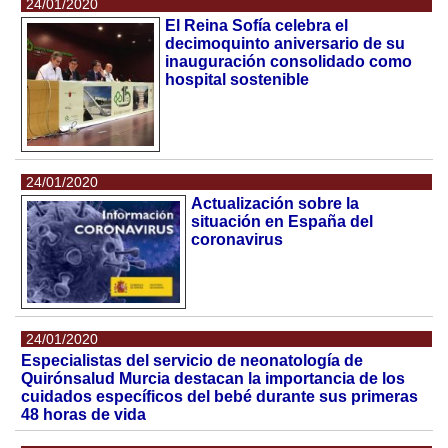
24/01/2020
El Reina Sofía celebra el
decimoquinto aniversario de su
inauguración consolidado como
hospital sostenible
24/01/2020
Actualización sobre la
situación en España del
coronavirus
24/01/2020
Especialistas del servicio de neonatología de
Quirónsalud Murcia destacan la importancia de los
cuidados específicos del bebé durante sus primeras
48 horas de vida