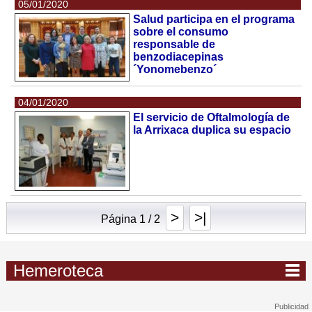
05/01/2020
Salud participa en el programa
sobre el consumo
responsable de
benzodiacepinas
´Yonomebenzo´
04/01/2020
El servicio de Oftalmología de
la Arrixaca duplica su espacio
>
>|
Página 1 / 2
Hemeroteca