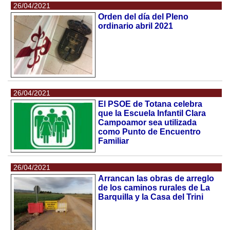
26/04/2021
Orden del día del Pleno
ordinario abril 2021
26/04/2021
El PSOE de Totana celebra
que la Escuela Infantil Clara
Campoamor sea utilizada
como Punto de Encuentro
Familiar
26/04/2021
Arrancan las obras de arreglo
de los caminos rurales de La
Barquilla y la Casa del Trini