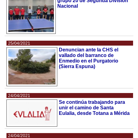
grupo 20 de Segunda División
Nacional
25/04/2021
Denuncian ante la CHS el
vallado del barranco de
Enmedio en el Purgatorio
(Sierra Espuna)
24/04/2021
Se continúa trabajando para
unir el camino de Santa
Eulalia, desde Totana a Mérida
24/04/2021