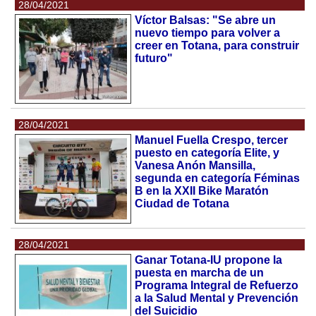
28/04/2021
Víctor Balsas: "Se abre un
nuevo tiempo para volver a
creer en Totana, para construir
futuro"
28/04/2021
Manuel Fuella Crespo, tercer
puesto en categoría Elite, y
Vanesa Anón Mansilla,
segunda en categoría Féminas
B en la XXII Bike Maratón
Ciudad de Totana
28/04/2021
Ganar Totana-IU propone la
puesta en marcha de un
Programa Integral de Refuerzo
a la Salud Mental y Prevención
del Suicidio