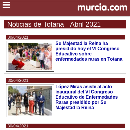
Noticias de Totana - Abril 2021
30/04/2021
Su Majestad la Reina ha
presidido hoy el VI Congreso
Educativo sobre
enfermedades raras en Totana
30/04/2021
López Miras asiste al acto
inaugural del VI Congreso
Educativo de Enfermedades
Raras presidido por Su
Majestad la Reina
30/04/2021