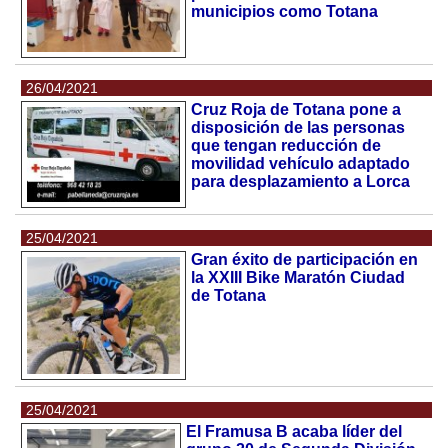
municipios como Totana
26/04/2021
Cruz Roja de Totana pone a
disposición de las personas
que tengan reducción de
movilidad vehículo adaptado
para desplazamiento a Lorca
25/04/2021
Gran éxito de participación en
la XXIII Bike Maratón Ciudad
de Totana
25/04/2021
El Framusa B acaba líder del