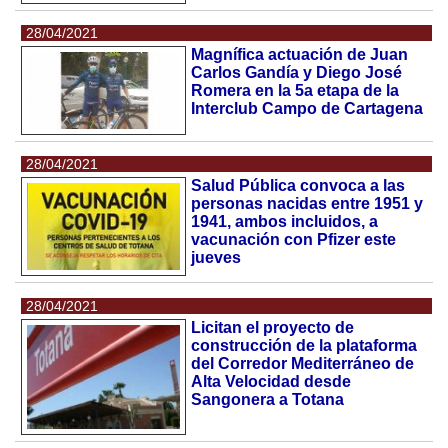
28/04/2021
Magnífica actuación de Juan
Carlos Gandía y Diego José
Romera en la 5a etapa de la
Interclub Campo de Cartagena
28/04/2021
Salud Pública convoca a las
personas nacidas entre 1951 y
1941, ambos incluidos, a
vacunación con Pfizer este
jueves
28/04/2021
Licitan el proyecto de
construcción de la plataforma
del Corredor Mediterráneo de
Alta Velocidad desde
Sangonera a Totana