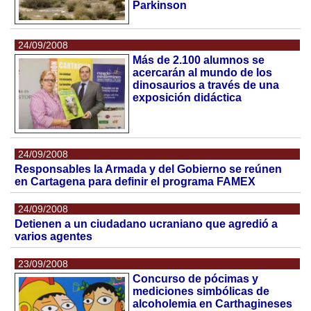
Parkinson
24/09/2008
Más de 2.100 alumnos se
acercarán al mundo de los
dinosaurios a través de una
exposición didáctica
24/09/2008
Responsables la Armada y del Gobierno se reúnen
en Cartagena para definir el programa FAMEX
24/09/2008
Detienen a un ciudadano ucraniano que agredió a
varios agentes
23/09/2008
Concurso de pócimas y
mediciones simbólicas de
alcoholemia en Carthagineses