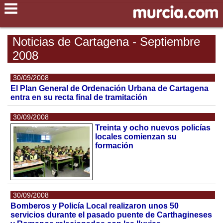
Noticias de Cartagena - Septiembre
2008
30/09/2008
El Plan General de Ordenación Urbana de Cartagena
entra en su recta final de tramitación
30/09/2008
Treinta y ocho nuevos policías
locales comienzan su
formación
30/09/2008
Bomberos y Policía Local realizaron unos 50
servicios durante el pasado puente de Carthagineses