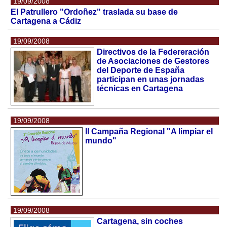
19/09/2008
El Patrullero "Ordoñez" traslada su base de
Cartagena a Cádiz
19/09/2008
Directivos de la Federeración
de Asociaciones de Gestores
del Deporte de España
participan en unas jornadas
técnicas en Cartagena
19/09/2008
II Campaña Regional "A limpiar el
mundo"
19/09/2008
Cartagena, sin coches