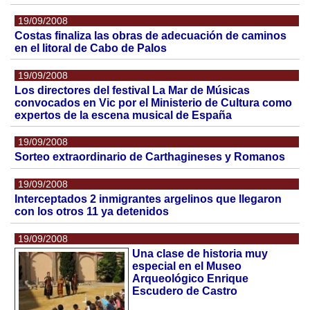
19/09/2008
Costas finaliza las obras de adecuación de caminos
en el litoral de Cabo de Palos
19/09/2008
Los directores del festival La Mar de Músicas
convocados en Vic por el Ministerio de Cultura como
expertos de la escena musical de España
19/09/2008
Sorteo extraordinario de Carthagineses y Romanos
19/09/2008
Interceptados 2 inmigrantes argelinos que llegaron
con los otros 11 ya detenidos
19/09/2008
Una clase de historia muy
especial en el Museo
Arqueológico Enrique
Escudero de Castro