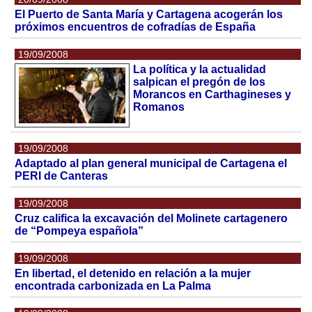
El Puerto de Santa María y Cartagena acogerán los
próximos encuentros de cofradías de España
19/09/2008
La política y la actualidad
salpican el pregón de los
Morancos en Carthagineses y
Romanos
19/09/2008
Adaptado al plan general municipal de Cartagena el
PERI de Canteras
19/09/2008
Cruz califica la excavación del Molinete cartagenero
de “Pompeya española”
19/09/2008
En libertad, el detenido en relación a la mujer
encontrada carbonizada en La Palma