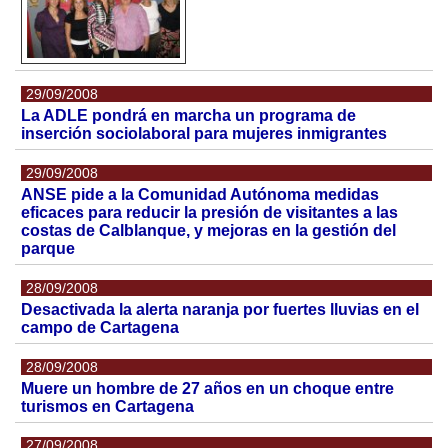
29/09/2008
La ADLE pondrá en marcha un programa de
inserción sociolaboral para mujeres inmigrantes
29/09/2008
ANSE pide a la Comunidad Autónoma medidas
eficaces para reducir la presión de visitantes a las
costas de Calblanque, y mejoras en la gestión del
parque
28/09/2008
Desactivada la alerta naranja por fuertes lluvias en el
campo de Cartagena
28/09/2008
Muere un hombre de 27 años en un choque entre
turismos en Cartagena
27/09/2008