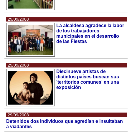
29/09/2008
La alcaldesa agradece la labor
de los trabajadores
municipales en el desarrollo
de las Fiestas
29/09/2008
Diecinueve artistas de
distintos países buscan sus
'territorios comunes' en una
exposición
29/09/2008
Detenidos dos individuos que agredían e insultaban
a viadantes