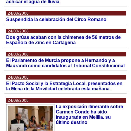
achicar el agua de lluvia
24/09/2008
Suspendida la celebración del Circo Romano
24/09/2008
Dos grúas acaban con la chimenea de 56 metros de
Española de Zinc en Cartagena
24/09/2008
El Parlamento de Murcia propone a Hernando y a
Maurandi como candidatos al Tribunal Constitucional
24/09/2008
El Pacto Social y la Estrategia Local, presentados en
la Mesa de la Movilidad celebrada esta mañana.
24/09/2008
La exposición itinerante sobre
Carmen Conde ha sido
inaugurada en Melilla, su
último destino