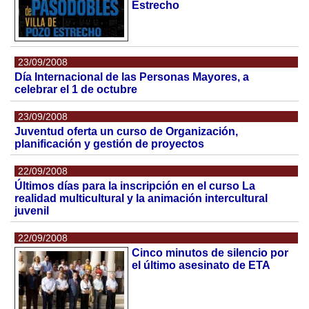
Estrecho
23/09/2008
Día Internacional de las Personas Mayores, a
celebrar el 1 de octubre
23/09/2008
Juventud oferta un curso de Organización,
planificación y gestión de proyectos
22/09/2008
Últimos días para la inscripción en el curso La
realidad multicultural y la animación intercultural
juvenil
22/09/2008
Cinco minutos de silencio por
el último asesinato de ETA