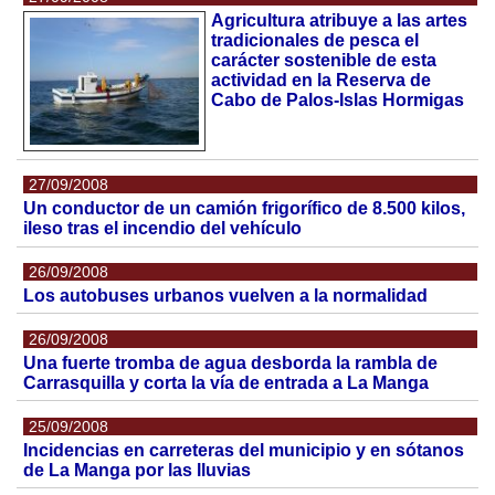
Agricultura atribuye a las artes
tradicionales de pesca el
carácter sostenible de esta
actividad en la Reserva de
Cabo de Palos-Islas Hormigas
27/09/2008
Un conductor de un camión frigorífico de 8.500 kilos,
ileso tras el incendio del vehículo
26/09/2008
Los autobuses urbanos vuelven a la normalidad
26/09/2008
Una fuerte tromba de agua desborda la rambla de
Carrasquilla y corta la vía de entrada a La Manga
25/09/2008
Incidencias en carreteras del municipio y en sótanos
de La Manga por las lluvias