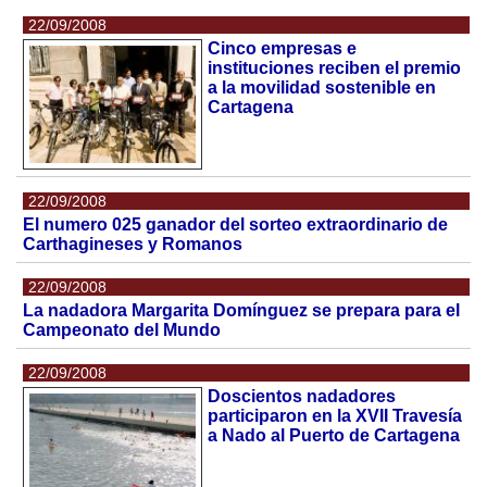
22/09/2008
Cinco empresas e
instituciones reciben el premio
a la movilidad sostenible en
Cartagena
22/09/2008
El numero 025 ganador del sorteo extraordinario de
Carthagineses y Romanos
22/09/2008
La nadadora Margarita Domínguez se prepara para el
Campeonato del Mundo
22/09/2008
Doscientos nadadores
participaron en la XVII Travesía
a Nado al Puerto de Cartagena