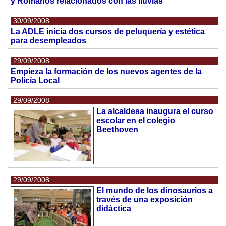
y Romanos relacionados con las lluvias
30/09/2008
La ADLE inicia dos cursos de peluquería y estética
para desempleados
29/09/2008
Empieza la formación de los nuevos agentes de la
Policía Local
29/09/2008
La alcaldesa inaugura el curso
escolar en el colegio
Beethoven
29/09/2008
El mundo de los dinosaurios a
través de una exposición
didáctica