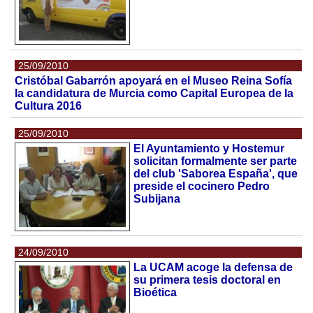
25/09/2010
Cristóbal Gabarrón apoyará en el Museo Reina Sofía
la candidatura de Murcia como Capital Europea de la
Cultura 2016
25/09/2010
El Ayuntamiento y Hostemur
solicitan formalmente ser parte
del club 'Saborea España', que
preside el cocinero Pedro
Subijana
24/09/2010
La UCAM acoge la defensa de
su primera tesis doctoral en
Bioética