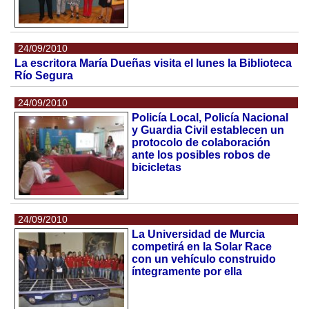
24/09/2010
La escritora María Dueñas visita el lunes la Biblioteca
Río Segura
24/09/2010
Policía Local, Policía Nacional
y Guardia Civil establecen un
protocolo de colaboración
ante los posibles robos de
bicicletas
24/09/2010
La Universidad de Murcia
competirá en la Solar Race
con un vehículo construido
íntegramente por ella