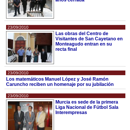
23/09/2010
Las obras del Centro de
Visitantes de San Cayetano en
Monteagudo entran en su
recta final
23/09/2010
Los matemáticos Manuel López y José Ramón
Caruncho reciben un homenaje por su jubilación
23/09/2010
Murcia es sede de la primera
Liga Nacional de Fútbol Sala
Interempresas