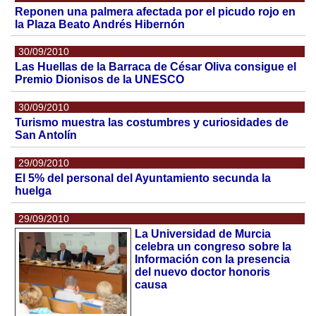
Reponen una palmera afectada por el picudo rojo en
la Plaza Beato Andrés Hibernón
30/09/2010
Las Huellas de la Barraca de César Oliva consigue el
Premio Dionisos de la UNESCO
30/09/2010
Turismo muestra las costumbres y curiosidades de
San Antolín
29/09/2010
El 5% del personal del Ayuntamiento secunda la
huelga
29/09/2010
La Universidad de Murcia
celebra un congreso sobre la
Información con la presencia
del nuevo doctor honoris
causa