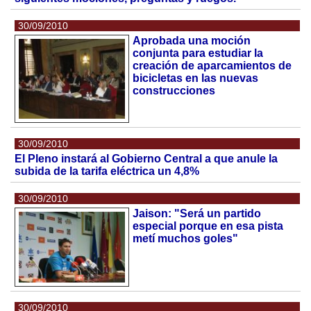
30/09/2010
Aprobada una moción
conjunta para estudiar la
creación de aparcamientos de
bicicletas en las nuevas
construcciones
30/09/2010
El Pleno instará al Gobierno Central a que anule la
subida de la tarifa eléctrica un 4,8%
30/09/2010
Jaison: "Será un partido
especial porque en esa pista
metí muchos goles"
30/09/2010