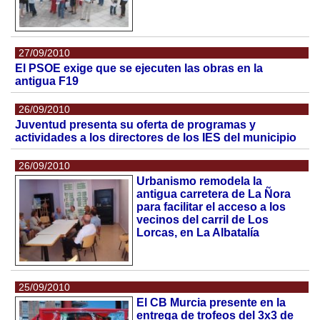
27/09/2010
El PSOE exige que se ejecuten las obras en la
antigua F19
26/09/2010
Juventud presenta su oferta de programas y
actividades a los directores de los IES del municipio
26/09/2010
Urbanismo remodela la
antigua carretera de La Ñora
para facilitar el acceso a los
vecinos del carril de Los
Lorcas, en La Albatalía
25/09/2010
El CB Murcia presente en la
entrega de trofeos del 3x3 de