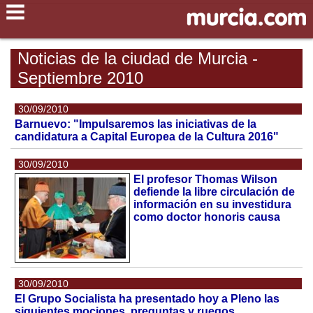
Noticias de la ciudad de Murcia -
Septiembre 2010
30/09/2010
Barnuevo: "Impulsaremos las iniciativas de la
candidatura a Capital Europea de la Cultura 2016"
30/09/2010
El profesor Thomas Wilson
defiende la libre circulación de
información en su investidura
como doctor honoris causa
30/09/2010
El Grupo Socialista ha presentado hoy a Pleno las
siguientes mociones, preguntas y ruegos.