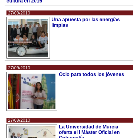
cultura en 2016
27/09/2010
Una apuesta por las energías
limpias
27/09/2010
Ocio para todos los jóvenes
27/09/2010
La Universidad de Murcia
oferta el I Máster Oficial en
Osteopatía