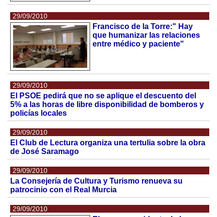
29/09/2010
Francisco de la Torre:" Hay
que humanizar las relaciones
entre médico y paciente"
29/09/2010
El PSOE pedirá que no se aplique el descuento del
5% a las horas de libre disponibilidad de bomberos y
policías locales
29/09/2010
El Club de Lectura organiza una tertulia sobre la obra
de José Saramago
29/09/2010
La Consejería de Cultura y Turismo renueva su
patrocinio con el Real Murcia
29/09/2010