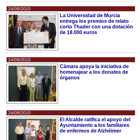
24/09/2010
La Universidad de Murcia
entrega los premios de relato
corto Thader con una dotación
de 18.000 euros
24/09/2010
Cámara apoya la iniciativa de
homenajear a los donates de
órganos
24/09/2010
El Alcalde ratifica el apoyo del
Ayuntamiento a los familiares
de enfermos de Alzhéimer