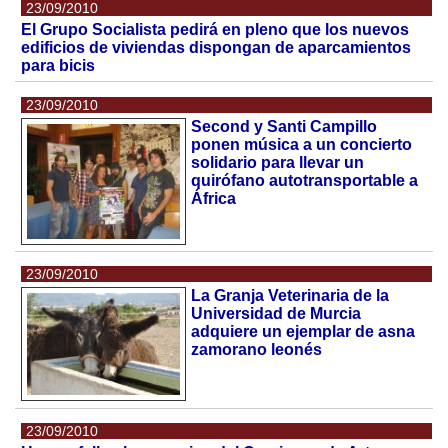
23/09/2010
El Grupo Socialista pedirá en pleno que los nuevos
edificios de viviendas dispongan de aparcamientos
para bicis
23/09/2010
Second y Santi Campillo
ponen música a un concierto
solidario para llevar un
quirófano autotransportable a
África
23/09/2010
La Granja Veterinaria de la
Universidad de Murcia
adquiere un ejemplar de asna
zamorano leonés
23/09/2010