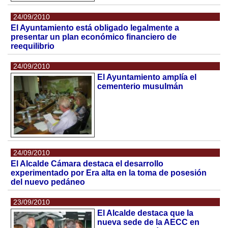
24/09/2010
El Ayuntamiento está obligado legalmente a
presentar un plan económico financiero de
reequilibrio
24/09/2010
El Ayuntamiento amplía el
cementerio musulmán
24/09/2010
El Alcalde Cámara destaca el desarrollo
experimentado por Era alta en la toma de posesión
del nuevo pedáneo
23/09/2010
El Alcalde destaca que la
nueva sede de la AECC en