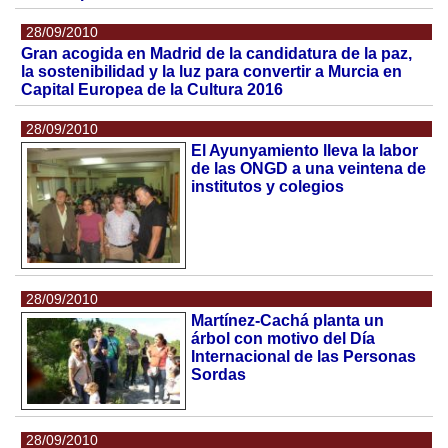
28/09/2010
Gran acogida en Madrid de la candidatura de la paz,
la sostenibilidad y la luz para convertir a Murcia en
Capital Europea de la Cultura 2016
28/09/2010
El Ayunyamiento lleva la labor
de las ONGD a una veintena de
institutos y colegios
28/09/2010
Martínez-Cachá planta un
árbol con motivo del Día
Internacional de las Personas
Sordas
28/09/2010