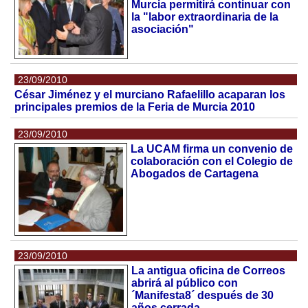
Murcia permitirá continuar con
la "labor extraordinaria de la
asociación"
23/09/2010
César Jiménez y el murciano Rafaelillo acaparan los
principales premios de la Feria de Murcia 2010
23/09/2010
La UCAM firma un convenio de
colaboración con el Colegio de
Abogados de Cartagena
23/09/2010
La antigua oficina de Correos
abrirá al público con
´Manifesta8´ después de 30
años cerrada