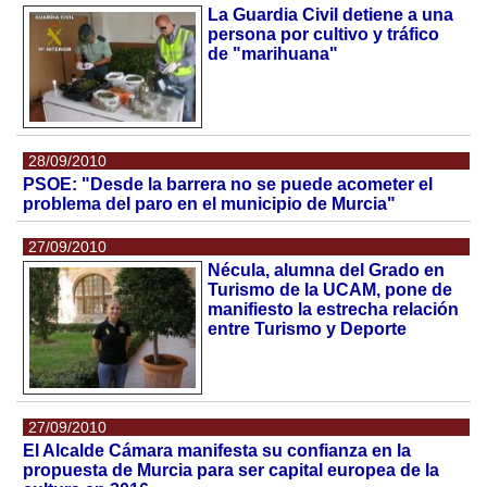
La Guardia Civil detiene a una
persona por cultivo y tráfico
de "marihuana"
28/09/2010
PSOE: "Desde la barrera no se puede acometer el
problema del paro en el municipio de Murcia"
27/09/2010
Nécula, alumna del Grado en
Turismo de la UCAM, pone de
manifiesto la estrecha relación
entre Turismo y Deporte
27/09/2010
El Alcalde Cámara manifesta su confianza en la
propuesta de Murcia para ser capital europea de la