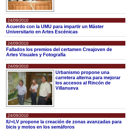
24/09/2010
Acuerdo con la UMU para impartir un Máster
Universitario en Artes Escénicas
24/09/2010
Fallados los premios del certamen Creajoven de
Artes Visuales y Fotografía
24/09/2010
Urbanismo propone una
carretera alterna para mejorar
los accesos al Rincón de
Villanueva
24/09/2010
IU+LV propone la creación de zonas avanzadas para
bicis y motos en los semáforos