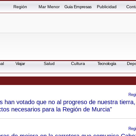
Región
Mar Menor
Guía Empresas
Publicidad
Cont
al
Viajar
Salud
Cultura
Tecnología
Depo
Reg
 han votado que no al progreso de nuestra tierra,
ctos necesarios para la Región de Murcia"
Reg
obras de mejora en la carretera que comunica Cabe