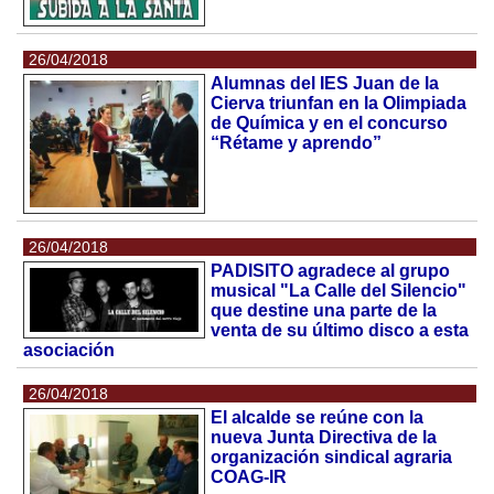
26/04/2018
Alumnas del IES Juan de la
Cierva triunfan en la Olimpiada
de Química y en el concurso
“Rétame y aprendo”
26/04/2018
PADISITO agradece al grupo
musical "La Calle del Silencio"
que destine una parte de la
venta de su último disco a esta
asociación
26/04/2018
El alcalde se reúne con la
nueva Junta Directiva de la
organización sindical agraria
COAG-IR