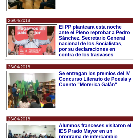
26/04/2018
El PP planteará esta noche
ante el Pleno reprobar a Pedro
Sánchez, Secretario General
nacional de los Socialistas,
por su declaraciones en
contra de los trasvases
26/04/2018
Se entregan los premios del IV
Concurso Literario de Poesía y
Cuento "Morerica Galán"
26/04/2018
Alumnos franceses visitaron el
IES Prado Mayor en un
programa de intercambio