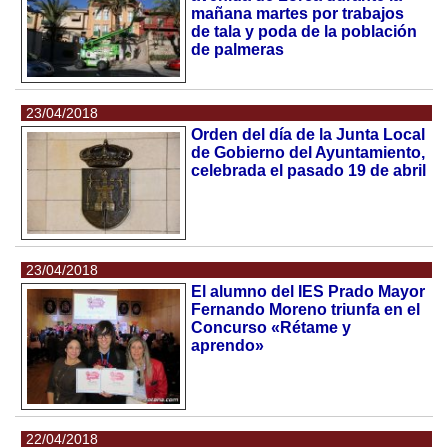
mañana martes por trabajos
de tala y poda de la población
de palmeras
23/04/2018
Orden del día de la Junta Local
de Gobierno del Ayuntamiento,
celebrada el pasado 19 de abril
23/04/2018
El alumno del IES Prado Mayor
Fernando Moreno triunfa en el
Concurso «Rétame y
aprendo»
22/04/2018