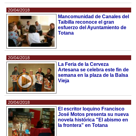
20/04/2018
Mancomunidad de Canales del
Taibilla reconoce el gran
esfuerzo del Ayuntamiento de
Totana
20/04/2018
La Feria de la Cerveza
Artesana se celebra este fin de
semana en la plaza de la Balsa
Vieja
20/04/2018
El escritor loquino Francisco
José Motos presenta su nueva
novela histórica "El abismo en
la frontera" en Totana