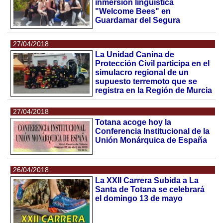
inmersión lingüística
"Welcome Bees" en
Guardamar del Segura
27/04/2018
La Unidad Canina de
Protección Civil participa en el
simulacro regional de un
supuesto terremoto que se
registra en la Región de Murcia
27/04/2018
Totana acoge hoy la
Conferencia Institucional de la
Unión Monárquica de España
26/04/2018
La XXII Carrera Subida a La
Santa de Totana se celebrará
el domingo 13 de mayo