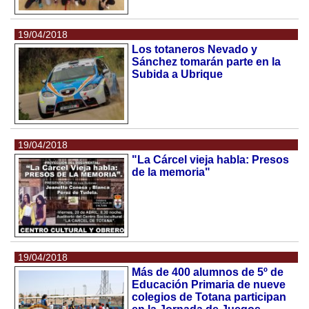
19/04/2018
Los totaneros Nevado y
Sánchez tomarán parte en la
Subida a Ubrique
19/04/2018
"La Cárcel vieja habla: Presos
de la memoria"
19/04/2018
Más de 400 alumnos de 5º de
Educación Primaria de nueve
colegios de Totana participan