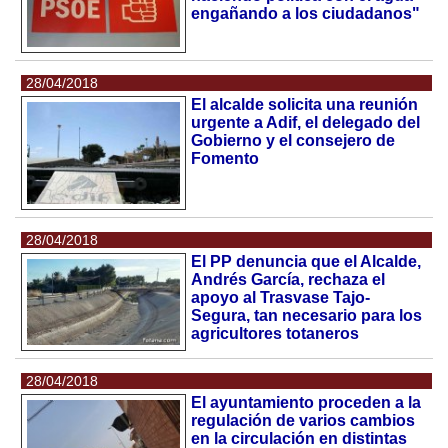
engañando a los ciudadanos"
28/04/2018
El alcalde solicita una reunión
urgente a Adif, el delegado del
Gobierno y el consejero de
Fomento
28/04/2018
El PP denuncia que el Alcalde,
Andrés García, rechaza el
apoyo al Trasvase Tajo-
Segura, tan necesario para los
agricultores totaneros
28/04/2018
El ayuntamiento proceden a la
regulación de varios cambios
en la circulación en distintas