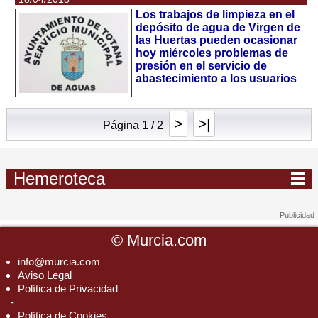
Los trabajos de limpieza en el
depósito de agua de Virgen de
las Huertas pueden ocasionar
hoy miércoles problemas de
presión en el servicio de
abastecimiento a los usuarios
>
>|
Página 1 / 2
Hemeroteca
©
Murcia.com
info@murcia.com
Aviso Legal
Política de Privacidad
-
Política de Cookies