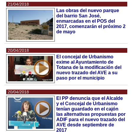
21/04/2018
Las obras del nuevo parque
del barrio San José,
enmarcadas en el POS del
2017, comenzarán el próximo 2
de mayo
20/04/2018
El concejal de Urbanismo
exime al Ayuntamiento de
Totana de la modificación del
nuevo trazado del AVE a su
paso por el municipio
20/04/2018
El PP denuncia que el Alcalde
y el Concejal de Urbanismo
tenían guardado en el cajón
las alternativas propuestas por
ADIF para el nuevo trazado del
AVE desde septiembre de
2017