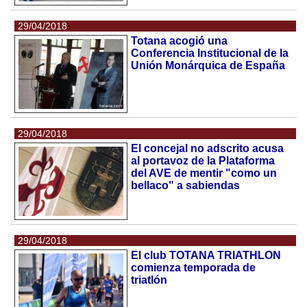
29/04/2018
Totana acogió una
Conferencia Institucional de la
Unión Monárquica de España
29/04/2018
El concejal no adscrito acusa
al portavoz de la Plataforma
del AVE de mentir "como un
bellaco" a sabiendas
29/04/2018
El club TOTANA TRIATHLON
comienza temporada de
triatlón