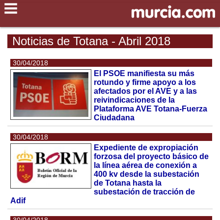
Noticias de Totana - Abril 2018
30/04/2018
El PSOE manifiesta su más
rotundo y firme apoyo a los
afectados por el AVE y a las
reivindicaciones de la
Plataforma AVE Totana-Fuerza
Ciudadana
30/04/2018
Expediente de expropiación
forzosa del proyecto básico de
la línea aérea de conexión a
400 kv desde la subestación
de Totana hasta la
subestación de tracción de
Adif