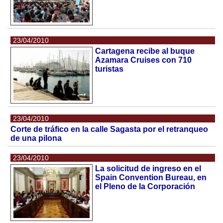
23/04/2010
Cartagena recibe al buque
Azamara Cruises con 710
turistas
23/04/2010
Corte de tráfico en la calle Sagasta por el retranqueo
de una pilona
23/04/2010
La solicitud de ingreso en el
Spain Convention Bureau, en
el Pleno de la Corporación