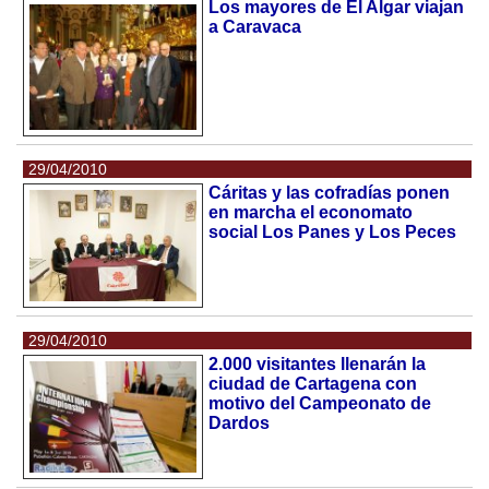
Los mayores de El Algar viajan
a Caravaca
29/04/2010
Cáritas y las cofradías ponen
en marcha el economato
social Los Panes y Los Peces
29/04/2010
2.000 visitantes llenarán la
ciudad de Cartagena con
motivo del Campeonato de
Dardos