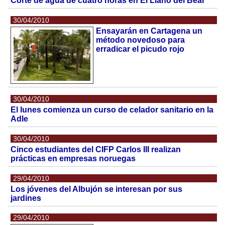
Corte de agua de cuatro horas en El Llano del Beal
30/04/2010
Ensayarán en Cartagena un
método novedoso para
erradicar el picudo rojo
30/04/2010
El lunes comienza un curso de celador sanitario en la
Adle
30/04/2010
Cinco estudiantes del CIFP Carlos III realizan
prácticas en empresas noruegas
29/04/2010
Los jóvenes del Albujón se interesan por sus
jardines
29/04/2010