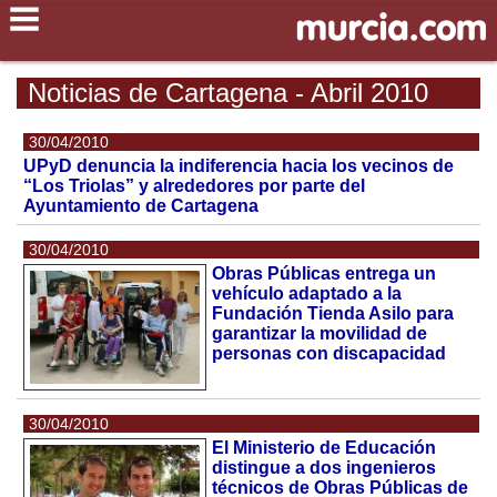
Noticias de Cartagena - Abril 2010
30/04/2010
UPyD denuncia la indiferencia hacia los vecinos de
“Los Triolas” y alrededores por parte del
Ayuntamiento de Cartagena
30/04/2010
Obras Públicas entrega un
vehículo adaptado a la
Fundación Tienda Asilo para
garantizar la movilidad de
personas con discapacidad
30/04/2010
El Ministerio de Educación
distingue a dos ingenieros
técnicos de Obras Públicas de