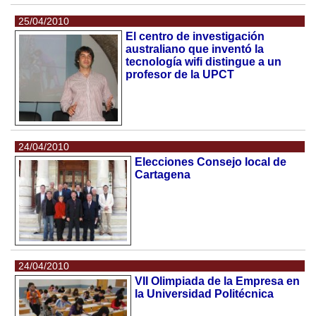
25/04/2010
El centro de investigación
australiano que inventó la
tecnología wifi distingue a un
profesor de la UPCT
24/04/2010
Elecciones Consejo local de
Cartagena
24/04/2010
VII Olimpiada de la Empresa en
la Universidad Politécnica