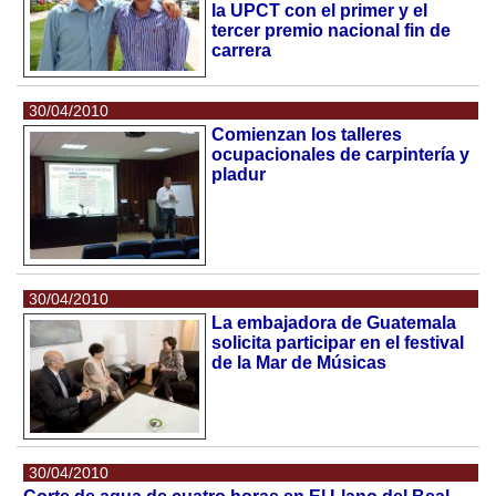
la UPCT con el primer y el
tercer premio nacional fin de
carrera
30/04/2010
Comienzan los talleres
ocupacionales de carpintería y
pladur
30/04/2010
La embajadora de Guatemala
solicita participar en el festival
de la Mar de Músicas
30/04/2010