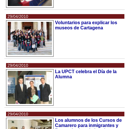
29/04/2010
Voluntarios para explicar los
museos de Cartagena
29/04/2010
La UPCT celebra el Día de la
Alumna
29/04/2010
Los alumnos de los Cursos de
Camarero para inmigrantes y