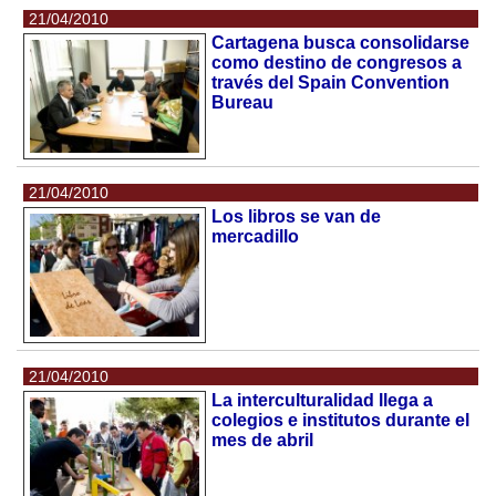
21/04/2010
Cartagena busca consolidarse
como destino de congresos a
través del Spain Convention
Bureau
21/04/2010
Los libros se van de
mercadillo
21/04/2010
La interculturalidad llega a
colegios e institutos durante el
mes de abril