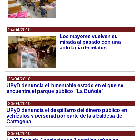
24/04/2010
Los mayores vuelven su
mirada al pasado con una
antología de relatos
23/04/2010
UPyD denuncia el lamentable estado en el que se
encuentra el parque público "La Buñola"
23/04/2010
UPyD denuncia el despilfarro del dinero público en
vehículos y personal por parte de la alcaldesa de
Cartagena
23/04/2010