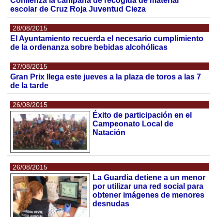
Comienza la campaña de recogida de material
escolar de Cruz Roja Juventud Cieza
28/08/2015
El Ayuntamiento recuerda el necesario cumplimiento
de la ordenanza sobre bebidas alcohólicas
27/08/2015
Gran Prix llega este jueves a la plaza de toros a las 7
de la tarde
26/08/2015
Éxito de participación en el
Campeonato Local de
Natación
26/08/2015
La Guardia detiene a un menor
por utilizar una red social para
obtener imágenes de menores
desnudas