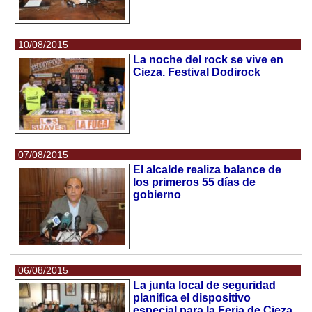
10/08/2015
La noche del rock se vive en
Cieza. Festival Dodirock
07/08/2015
El alcalde realiza balance de
los primeros 55 días de
gobierno
06/08/2015
La junta local de seguridad
planifica el dispositivo
especial para la Feria de Cieza