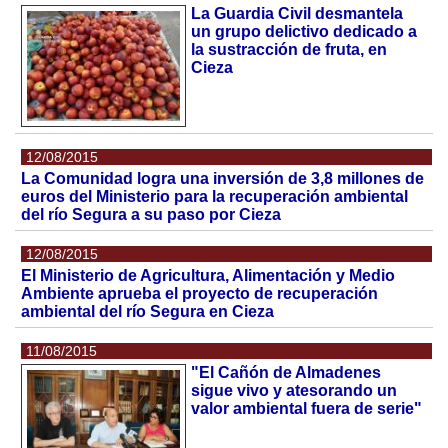
La Guardia Civil desmantela
un grupo delictivo dedicado a
la sustracción de fruta, en
Cieza
12/08/2015
La Comunidad logra una inversión de 3,8 millones de
euros del Ministerio para la recuperación ambiental
del río Segura a su paso por Cieza
12/08/2015
El Ministerio de Agricultura, Alimentación y Medio
Ambiente aprueba el proyecto de recuperación
ambiental del río Segura en Cieza
11/08/2015
"El Cañón de Almadenes
sigue vivo y atesorando un
valor ambiental fuera de serie"