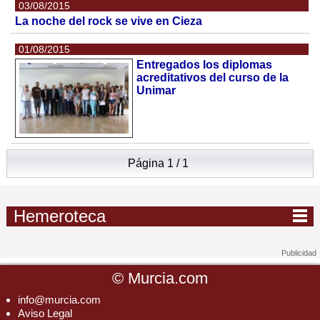
03/08/2015
La noche del rock se vive en Cieza
01/08/2015
Entregados los diplomas
acreditativos del curso de la
Unimar
Página 1 / 1
Hemeroteca
©
Murcia.com
info@murcia.com
Aviso Legal