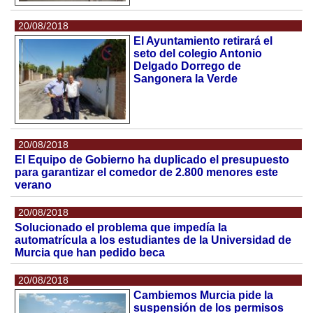
20/08/2018
El Ayuntamiento retirará el
seto del colegio Antonio
Delgado Dorrego de
Sangonera la Verde
20/08/2018
El Equipo de Gobierno ha duplicado el presupuesto
para garantizar el comedor de 2.800 menores este
verano
20/08/2018
Solucionado el problema que impedía la
automatrícula a los estudiantes de la Universidad de
Murcia que han pedido beca
20/08/2018
Cambiemos Murcia pide la
suspensión de los permisos