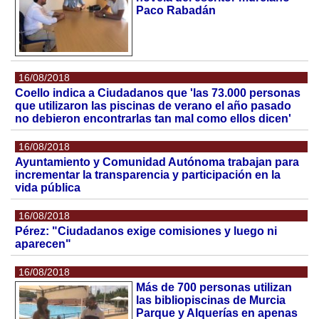
Paco Rabadán
16/08/2018
Coello indica a Ciudadanos que 'las 73.000 personas
que utilizaron las piscinas de verano el año pasado
no debieron encontrarlas tan mal como ellos dicen'
16/08/2018
Ayuntamiento y Comunidad Autónoma trabajan para
incrementar la transparencia y participación en la
vida pública
16/08/2018
Pérez: "Ciudadanos exige comisiones y luego ni
aparecen"
16/08/2018
Más de 700 personas utilizan
las bibliopiscinas de Murcia
Parque y Alquerías en apenas