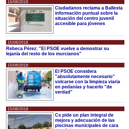
16/08/2018
Ciudadanos reclama a Ballesta
información puntual sobre la
situación del centro juvenil
accesible para jóvenes
15/08/2018
Rebeca Pérez: "El PSOE vuelve a demostrar su
lejanía del resto de los murcianos"
15/08/2018
El PSOE considera
"absolutamente necesario"
volcarse con la limpieza viaria
en pedanías y hacerlo "de
verdad"
15/08/2018
Cs pide un plan integral de
mejora y adecuación de las
piscinas municipales de cara