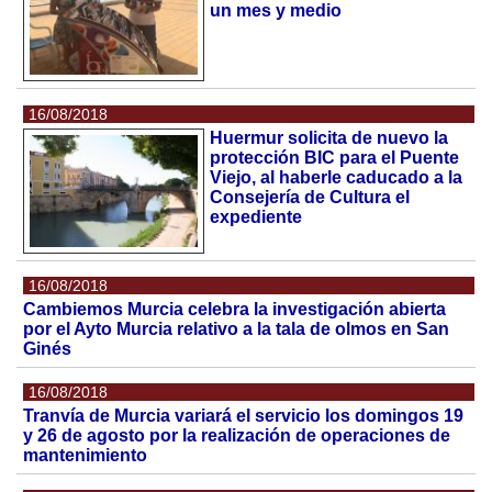
un mes y medio
16/08/2018
Huermur solicita de nuevo la
protección BIC para el Puente
Viejo, al haberle caducado a la
Consejería de Cultura el
expediente
16/08/2018
Cambiemos Murcia celebra la investigación abierta
por el Ayto Murcia relativo a la tala de olmos en San
Ginés
16/08/2018
Tranvía de Murcia variará el servicio los domingos 19
y 26 de agosto por la realización de operaciones de
mantenimiento