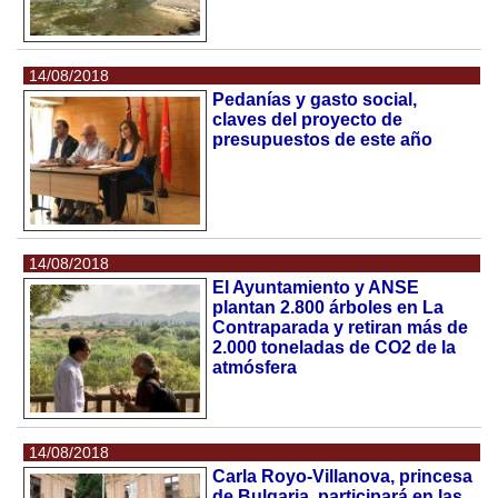
14/08/2018
Pedanías y gasto social,
claves del proyecto de
presupuestos de este año
14/08/2018
El Ayuntamiento y ANSE
plantan 2.800 árboles en La
Contraparada y retiran más de
2.000 toneladas de CO2 de la
atmósfera
14/08/2018
Carla Royo-Villanova, princesa
de Bulgaria, participará en las