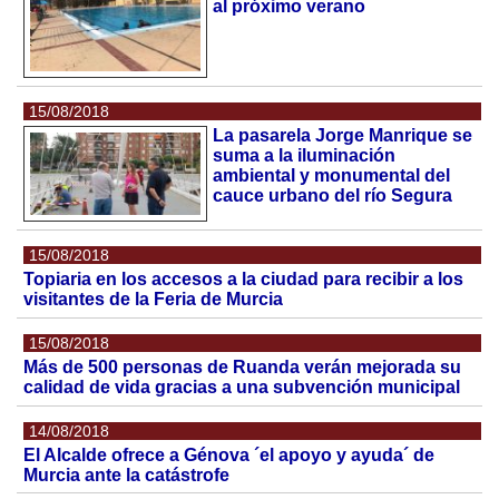
al próximo verano
15/08/2018
La pasarela Jorge Manrique se
suma a la iluminación
ambiental y monumental del
cauce urbano del río Segura
15/08/2018
Topiaria en los accesos a la ciudad para recibir a los
visitantes de la Feria de Murcia
15/08/2018
Más de 500 personas de Ruanda verán mejorada su
calidad de vida gracias a una subvención municipal
14/08/2018
El Alcalde ofrece a Génova ´el apoyo y ayuda´ de
Murcia ante la catástrofe