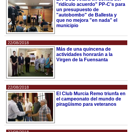
"ridículo acuerdo" PP-C's para
un presupuesto de
"autobombo" de Ballesta y
que no mejora "en nada" el
municipio
22/08/2018
Más de una quincena de
actividades honrarán a la
Virgen de la Fuensanta
22/08/2018
El Club Murcia Remo triunfa en
el campeonato del mundo de
piragüismo para veteranos
22/08/2018