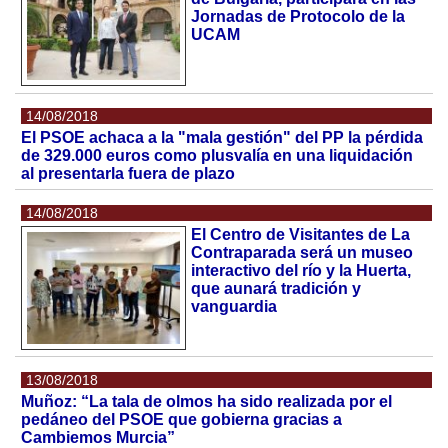
Jornadas de Protocolo de la
UCAM
14/08/2018
El PSOE achaca a la "mala gestión" del PP la pérdida
de 329.000 euros como plusvalía en una liquidación
al presentarla fuera de plazo
14/08/2018
El Centro de Visitantes de La
Contraparada será un museo
interactivo del río y la Huerta,
que aunará tradición y
vanguardia
13/08/2018
Muñoz: “La tala de olmos ha sido realizada por el
pedáneo del PSOE que gobierna gracias a
Cambiemos Murcia”