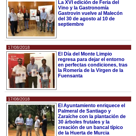
La XVI edición de Feria del
Vino y la Gastronomía
Gastrovin vuelve al Malecón
del 30 de agosto al 10 de
septiembre
17/08/2018
El Día del Monte Limpio
regresa para dejar el entorno
en perfectas condiciones, tras
la Romería de la Virgen de la
Fuensanta
17/08/2018
El Ayuntamiento enriquece el
Palmeral de Santiago y
Zaraíche con la plantación de
30 árboles frutales y la
creación de un bancal típico
de la Huerta de Murcia