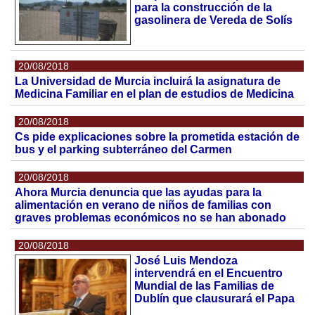
para la construcción de la
gasolinera de Vereda de Solís
20/08/2018
La Universidad de Murcia incluirá la asignatura de
Medicina Familiar en el plan de estudios de Medicina
20/08/2018
Cs pide explicaciones sobre la prometida estación de
bus y el parking subterráneo del Carmen
20/08/2018
Ahora Murcia denuncia que las ayudas para la
alimentación en verano de niños de familias con
graves problemas económicos no se han abonado
20/08/2018
José Luis Mendoza
intervendrá en el Encuentro
Mundial de las Familias de
Dublín que clausurará el Papa