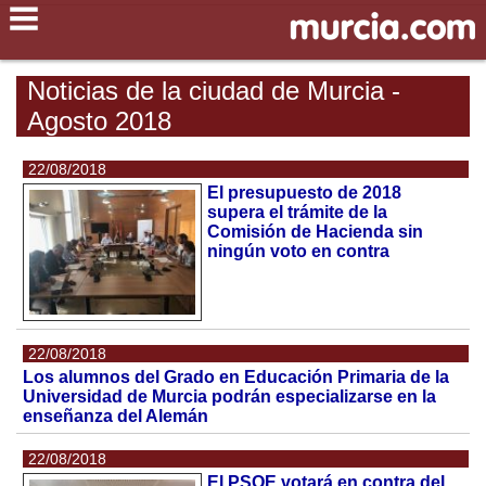
Noticias de la ciudad de Murcia -
Agosto 2018
22/08/2018
El presupuesto de 2018
supera el trámite de la
Comisión de Hacienda sin
ningún voto en contra
22/08/2018
Los alumnos del Grado en Educación Primaria de la
Universidad de Murcia podrán especializarse en la
enseñanza del Alemán
22/08/2018
El PSOE votará en contra del