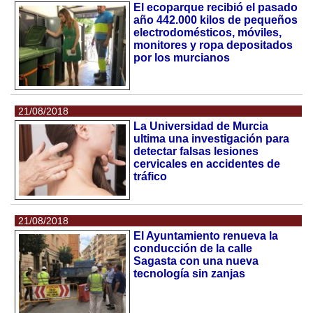
El ecoparque recibió el pasado
año 442.000 kilos de pequeños
electrodomésticos, móviles,
monitores y ropa depositados
por los murcianos
21/08/2018
La Universidad de Murcia
ultima una investigación para
detectar falsas lesiones
cervicales en accidentes de
tráfico
21/08/2018
El Ayuntamiento renueva la
conducción de la calle
Sagasta con una nueva
tecnología sin zanjas