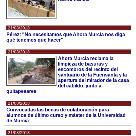
21/08/2018
Pérez: "No necesitamos que Ahora Murcia nos diga
qué tenemos que hacer"
21/08/2018
Ahora Murcia reclama la
limpieza de basuras y
escombros del recinto del
santuario de la Fuensanta y la
apertura del mirador de la casa
del cabildo, junto a
quitapesares
21/08/2018
Convocadas las becas de colaboración para
alumnos de último curso y máster de la Universidad
de Murcia
21/08/2018