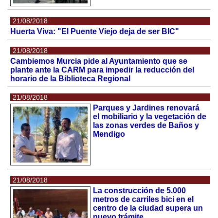
21/08/2018
Huerta Viva: "El Puente Viejo deja de ser BIC"
21/08/2018
Cambiemos Murcia pide al Ayuntamiento que se
plante ante la CARM para impedir la reducción del
horario de la Biblioteca Regional
21/08/2018
Parques y Jardines renovará
el mobiliario y la vegetación de
las zonas verdes de Baños y
Mendigo
21/08/2018
La construcción de 5.000
metros de carriles bici en el
centro de la ciudad supera un
nuevo trámite