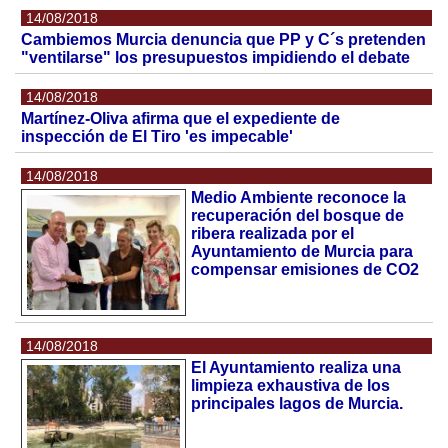
14/08/2018
Cambiemos Murcia denuncia que PP y C´s pretenden
"ventilarse" los presupuestos impidiendo el debate
14/08/2018
Martínez-Oliva afirma que el expediente de
inspección de El Tiro 'es impecable'
14/08/2018
Medio Ambiente reconoce la
recuperación del bosque de
ribera realizada por el
Ayuntamiento de Murcia para
compensar emisiones de CO2
14/08/2018
El Ayuntamiento realiza una
limpieza exhaustiva de los
principales lagos de Murcia.