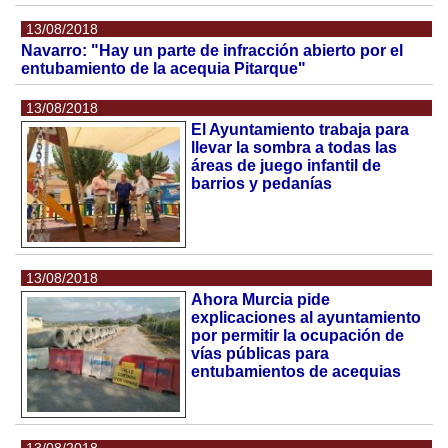
13/08/2018
Navarro: "Hay un parte de infracción abierto por el
entubamiento de la acequia Pitarque"
13/08/2018
El Ayuntamiento trabaja para
llevar la sombra a todas las
áreas de juego infantil de
barrios y pedanías
13/08/2018
Ahora Murcia pide
explicaciones al ayuntamiento
por permitir la ocupación de
vías públicas para
entubamientos de acequias
13/08/2018