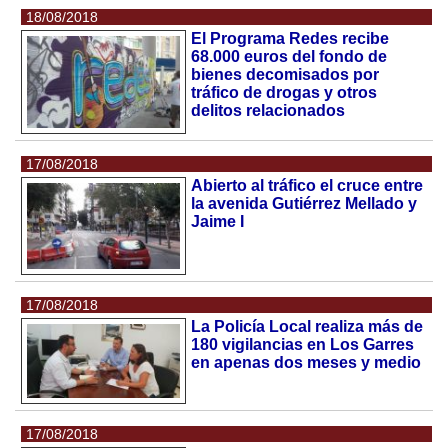
18/08/2018
El Programa Redes recibe
68.000 euros del fondo de
bienes decomisados por
tráfico de drogas y otros
delitos relacionados
17/08/2018
Abierto al tráfico el cruce entre
la avenida Gutiérrez Mellado y
Jaime I
17/08/2018
La Policía Local realiza más de
180 vigilancias en Los Garres
en apenas dos meses y medio
17/08/2018