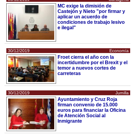
MC exige la dimisión de
Castejón y Nieto "por firmar y
aplicar un acuerdo de
condiciones de trabajo lesivo
e ilegal"
30/12/2019
Economía
Froet cierra el año con la
incertidumbre por el Brexit y el
temor a nuevos cortes de
carreteras
30/12/2019
Jumilla
Ayuntamiento y Cruz Roja
firman convenio de 15.000
euros para financiar la Oficina
de Atención Social al
Inmigrante