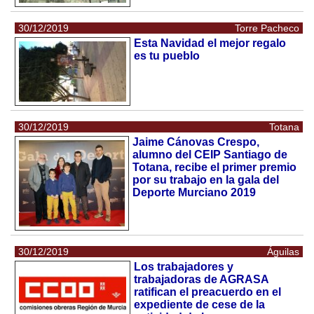
30/12/2019
Torre Pacheco
Esta Navidad el mejor regalo
es tu pueblo
30/12/2019
Totana
Jaime Cánovas Crespo,
alumno del CEIP Santiago de
Totana, recibe el primer premio
por su trabajo en la gala del
Deporte Murciano 2019
30/12/2019
Águilas
Los trabajadores y
trabajadoras de AGRASA
ratifican el preacuerdo en el
expediente de cese de la