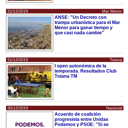
31/12/2019
Mar Menor
ANSE: "Un Decreto con
trampa urbanística para el Mar
Menor para ganar tiempo y
que casi nada cambie"
31/12/2019
Totana
I open autonómica de la
temporada. Resultados Club
Totana TM
30/12/2019
Nacional
Acuerdo de coalición
progresista entre Unidas
Podemos y PSOE: "Sí se