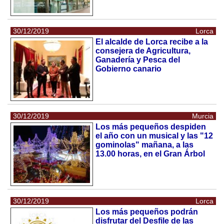
30/12/2019
Lorca
El alcalde de Lorca recibe a la
consejera de Agricultura,
Ganadería y Pesca del
Gobierno canario
30/12/2019
Murcia
Los más pequeños despiden
el año con un musical y las "12
gominolas" mañana, a las
13.00 horas, en el Gran Árbol
30/12/2019
Lorca
Los más pequeños podrán
disfrutar del Desfile de las