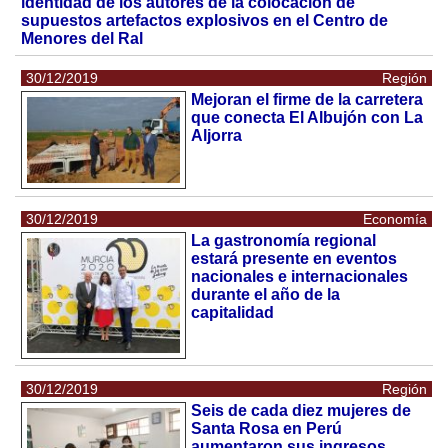
identidad de los autores de la colocación de
supuestos artefactos explosivos en el Centro de
Menores del Ral
30/12/2019
Región
Mejoran el firme de la carretera
que conecta El Albujón con La
Aljorra
30/12/2019
Economía
La gastronomía regional
estará presente en eventos
nacionales e internacionales
durante el año de la
capitalidad
30/12/2019
Región
Seis de cada diez mujeres de
Santa Rosa en Perú
aumentaron sus ingresos