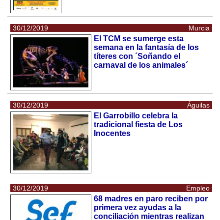
30/12/2019
Murcia
El TCM se sumerge esta
semana en la fantasía de los
títeres con ´Soñando el
carnaval de los animales´
30/12/2019
Águilas
El Garrobillo celebra la
tradicional fiesta de Los
Inocentes
30/12/2019
Empleo
68 madres en paro reciben por
primera vez ayudas a la
conciliación mientras realizan