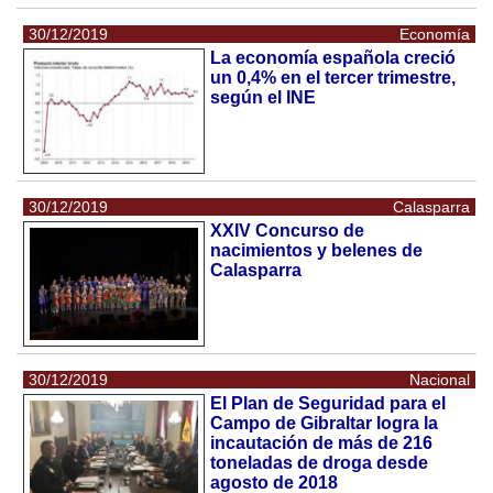
30/12/2019
Economía
La economía española creció
un 0,4% en el tercer trimestre,
según el INE
30/12/2019
Calasparra
XXIV Concurso de
nacimientos y belenes de
Calasparra
30/12/2019
Nacional
El Plan de Seguridad para el
Campo de Gibraltar logra la
incautación de más de 216
toneladas de droga desde
agosto de 2018