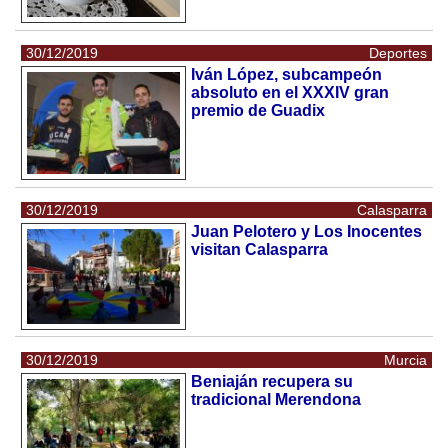
30/12/2019
Deportes
Iván López, subcampeón
absoluto en el XXXIV gran
premio de Guadix
30/12/2019
Calasparra
Juan Pelotero y Los Inocentes
visitan Calasparra
30/12/2019
Murcia
Beniaján recupera su
tradicional Merendona