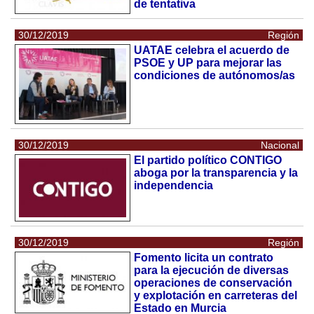
de tentativa
30/12/2019
Región
UATAE celebra el acuerdo de
PSOE y UP para mejorar las
condiciones de autónomos/as
30/12/2019
Nacional
El partido político CONTIGO
aboga por la transparencia y la
independencia
30/12/2019
Región
Fomento licita un contrato
para la ejecución de diversas
operaciones de conservación
y explotación en carreteras del
Estado en Murcia