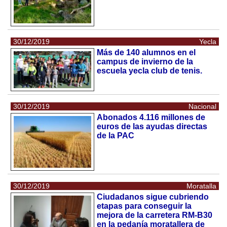
30/12/2019
Yecla
Más de 140 alumnos en el
campus de invierno de la
escuela yecla club de tenis.
30/12/2019
Nacional
Abonados 4.116 millones de
euros de las ayudas directas
de la PAC
30/12/2019
Moratalla
Ciudadanos sigue cubriendo
etapas para conseguir la
mejora de la carretera RM-B30
en la pedanía moratallera de