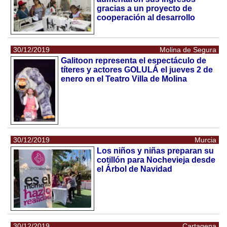
gracias a un proyecto de
cooperación al desarrollo
30/12/2019
Molina de Segura
Galitoon representa el espectáculo de
títeres y actores GOLULÁ el jueves 2 de
enero en el Teatro Villa de Molina
30/12/2019
Murcia
Los niños y niñas preparan su
cotillón para Nochevieja desde
el Árbol de Navidad
30/12/2019
Cartagena