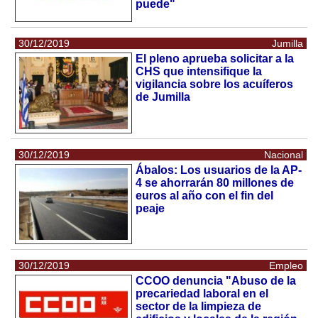
puede"
30/12/2019
Jumilla
El pleno aprueba solicitar a la
CHS que intensifique la
vigilancia sobre los acuíferos
de Jumilla
30/12/2019
Nacional
Ábalos: Los usuarios de la AP-
4 se ahorrarán 80 millones de
euros al año con el fin del
peaje
30/12/2019
Empleo
CCOO denuncia "Abuso de la
precariedad laboral en el
sector de la limpieza de