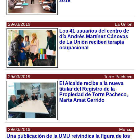
2018
29/03/2019
La Unión
Los 41 usuarios del centro de
día Andrés Martínez Cánovas
de La Unión reciben terapia
ocupacional
29/03/2019
Torre Pacheco
El Alcalde recibe a la nueva
titular del Registro de la
Propiedad de Torre Pacheco,
Marta Amat Garrido
29/03/2019
Murcia
Una publicación de la UMU reivindica la figura de los