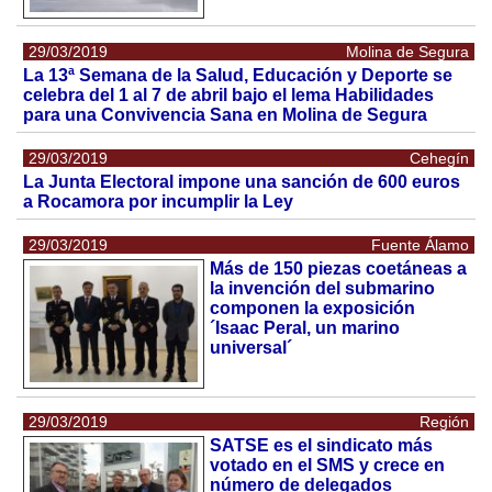
29/03/2019
Molina de Segura
La 13ª Semana de la Salud, Educación y Deporte se
celebra del 1 al 7 de abril bajo el lema Habilidades
para una Convivencia Sana en Molina de Segura
29/03/2019
Cehegín
La Junta Electoral impone una sanción de 600 euros
a Rocamora por incumplir la Ley
29/03/2019
Fuente Álamo
Más de 150 piezas coetáneas a
la invención del submarino
componen la exposición
´Isaac Peral, un marino
universal´
29/03/2019
Región
SATSE es el sindicato más
votado en el SMS y crece en
número de delegados