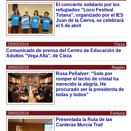
El concierto solidario por los
refugiados "Loco Festival
Totana", organizado por el IES
Juan de la Cierva, se celebrará
el 5 de abril
29/03/2019
Cieza
Comunicado de prensa del Centro de Educación de
Adultos "Vega Alta", de Cieza
29/03/2019
Región
Rosa Peñalver: "Solo por
romper el techo de cristal ha
merecido la alegría. He
procurado ser la presidenta de
todas y todos"
29/03/2019
Fortuna
Presentada la Ruta de las
Canteras Murcia Trail