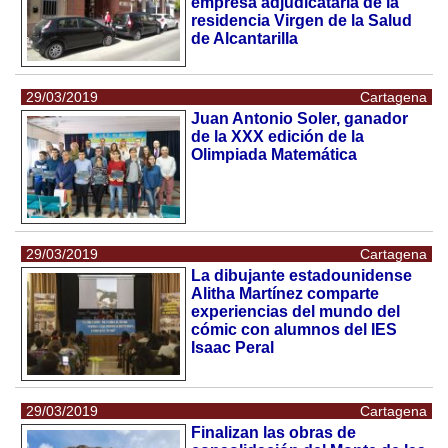
empresa adjudicataria de la
residencia Virgen de la Salud
de Alcantarilla
29/03/2019
Cartagena
Juan Antonio Soler, ganador
de la XXX edición de la
Olimpiada Matemática
29/03/2019
Cartagena
La dibujante estadounidense
Alitha Martínez comparte
experiencias del mundo del
cómic con alumnos del IES
Isaac Peral
29/03/2019
Cartagena
Finalizan las obras de