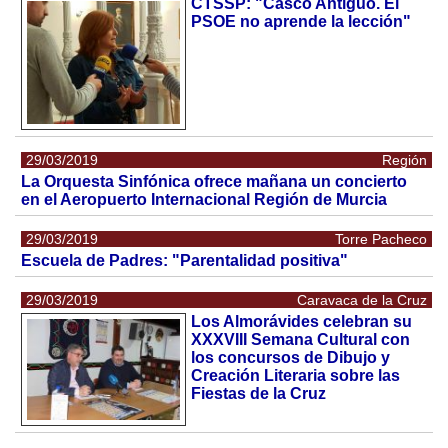
CTSSP: "Casco Antiguo. El
PSOE no aprende la lección"
29/03/2019
Región
La Orquesta Sinfónica ofrece mañana un concierto
en el Aeropuerto Internacional Región de Murcia
29/03/2019
Torre Pacheco
Escuela de Padres: "Parentalidad positiva"
29/03/2019
Caravaca de la Cruz
Los Almorávides celebran su
XXXVIII Semana Cultural con
los concursos de Dibujo y
Creación Literaria sobre las
Fiestas de la Cruz