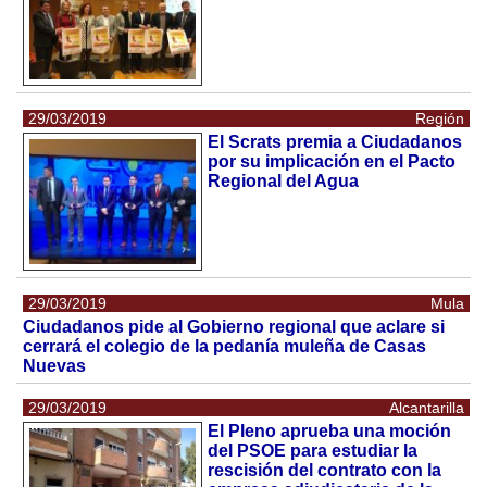
29/03/2019
Región
El Scrats premia a Ciudadanos
por su implicación en el Pacto
Regional del Agua
29/03/2019
Mula
Ciudadanos pide al Gobierno regional que aclare si
cerrará el colegio de la pedanía muleña de Casas
Nuevas
29/03/2019
Alcantarilla
El Pleno aprueba una moción
del PSOE para estudiar la
rescisión del contrato con la