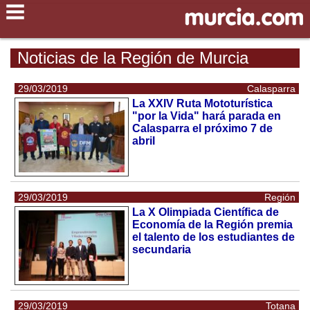
Noticias de la Región de Murcia
29/03/2019
Calasparra
La XXIV Ruta Mototurística
"por la Vida" hará parada en
Calasparra el próximo 7 de
abril
29/03/2019
Región
La X Olimpiada Científica de
Economía de la Región premia
el talento de los estudiantes de
secundaria
29/03/2019
Totana