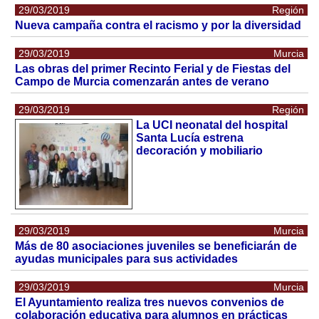
29/03/2019
Región
Nueva campaña contra el racismo y por la diversidad
29/03/2019
Murcia
Las obras del primer Recinto Ferial y de Fiestas del
Campo de Murcia comenzarán antes de verano
29/03/2019
Región
La UCI neonatal del hospital
Santa Lucía estrena
decoración y mobiliario
29/03/2019
Murcia
Más de 80 asociaciones juveniles se beneficiarán de
ayudas municipales para sus actividades
29/03/2019
Murcia
El Ayuntamiento realiza tres nuevos convenios de
colaboración educativa para alumnos en prácticas