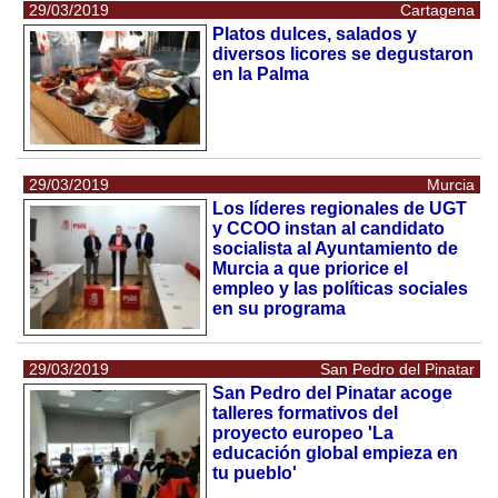
29/03/2019
Cartagena
Platos dulces, salados y
diversos licores se degustaron
en la Palma
29/03/2019
Murcia
Los líderes regionales de UGT
y CCOO instan al candidato
socialista al Ayuntamiento de
Murcia a que priorice el
empleo y las políticas sociales
en su programa
29/03/2019
San Pedro del Pinatar
San Pedro del Pinatar acoge
talleres formativos del
proyecto europeo 'La
educación global empieza en
tu pueblo'