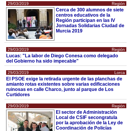
29/03/2019
Región
Cerca de 300 alumnos de siete
centros educativos de la
Región participan en las IV
Jornadas Solidarias Ciudad de
Murcia 2019
29/03/2019
Región
Lucas: "La labor de Diego Conesa como delegado
del Gobierno ha sido impecable"
29/03/2019
Lorca
El PSOE exige la retirada urgente de las planchas de
amianto rotas existentes sobre varias edificaciones
ruinosas en calle Charco, junto al parque de Los
Curtidores
29/03/2019
Región
El sector de Administración
Local de CSIF secongratula
por la aprobación de la Ley de
Coordinación de Policías