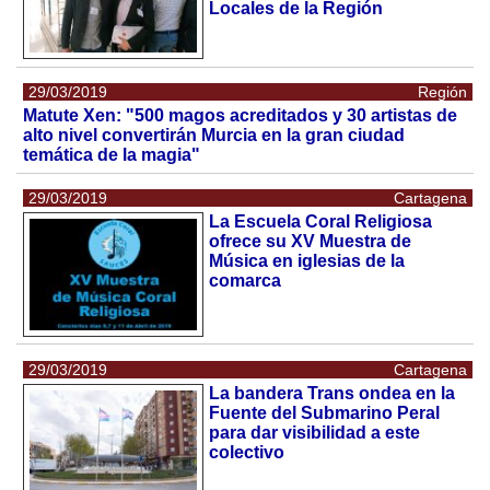
Locales de la Región
29/03/2019
Región
Matute Xen: "500 magos acreditados y 30 artistas de
alto nivel convertirán Murcia en la gran ciudad
temática de la magia"
29/03/2019
Cartagena
La Escuela Coral Religiosa
ofrece su XV Muestra de
Música en iglesias de la
comarca
29/03/2019
Cartagena
La bandera Trans ondea en la
Fuente del Submarino Peral
para dar visibilidad a este
colectivo