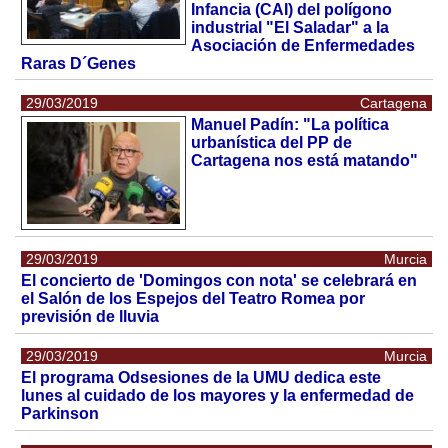
Infancia (CAI) del polígono
industrial "El Saladar" a la
Asociación de Enfermedades
Raras D´Genes
29/03/2019
Cartagena
Manuel Padín: "La política
urbanística del PP de
Cartagena nos está matando"
29/03/2019
Murcia
El concierto de 'Domingos con nota' se celebrará en
el Salón de los Espejos del Teatro Romea por
previsión de lluvia
29/03/2019
Murcia
El programa Odsesiones de la UMU dedica este
lunes al cuidado de los mayores y la enfermedad de
Parkinson