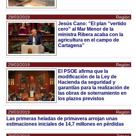
29/03/2019
Región
Jesús Cano: “El plan "vertido
cero" al Mar Menor de la
ministra Ribera acaba con la
agricultura en el campo de
Cartagena”
29/03/2019
Región
El PSOE afirma que la
modificación de la Ley de
Hacienda da seguridad y
garantías para la realización de
las obras de soterramiento en
los plazos previstos
29/03/2019
Región
Las primeras heladas de primavera arrojan unas
estimaciones iniciales de 14,7 millones en pérdidas