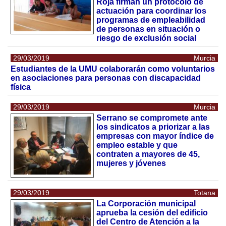
Roja firman un protocolo de
actuación para coordinar los
programas de empleabilidad
de personas en situación o
riesgo de exclusión social
29/03/2019
Murcia
Estudiantes de la UMU colaborarán como voluntarios
en asociaciones para personas con discapacidad
física
29/03/2019
Murcia
Serrano se compromete ante
los sindicatos a priorizar a las
empresas con mayor índice de
empleo estable y que
contraten a mayores de 45,
mujeres y jóvenes
29/03/2019
Totana
La Corporación municipal
aprueba la cesión del edificio
del Centro de Atención a la