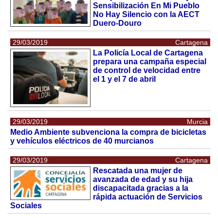
Sensibilización En Mi Pueblo
No Hay Silencio con la AECT
Duero-Douro
29/03/2019
Cartagena
La Policía Local de Cartagena
prepara una campaña especial
de control de velocidad entre
el 1 y el 7 de abril
29/03/2019
Murcia
Medio Ambiente subvenciona la compra de bicicletas
y vehículos eléctricos de 40 murcianos
29/03/2019
Cartagena
Rescatada una mujer de
avanzada de edad y su hija
discapacitada gracias a la
rápida actuación de Servicios
Sociales