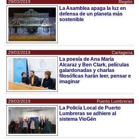
29/03/2019
Región
La Asamblea apaga la luz en
defensa de un planeta más
sostenible
29/03/2019
Cartagena
La poesía de Ana María
Alcaraz y Ben Clark, películas
galardonadas y charlas
filosóficas harán leer, pensar e
imaginar
29/03/2019
Puerto Lumbreras
La Policía Local de Puerto
Lumbreras se adhiere al
sistema VioGén