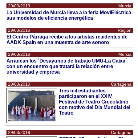
29/03/2019
Murcia
La Universidad de Murcia lleva a la feria MoviEléctrica
sus modelos de eficiencia energética
29/03/2019
Región
El Centro Párraga recibe a los artistas residentes de
AADK Spain en una muestra de arte sonoro
29/03/2019
Murcia
Arrancan los ´Desayunos de trabajo UMU-La Caixa´
con un encuentro que tratará la relación entre
universidad y empresa
29/03/2019
Cartagena
Tres mil estudiantes
participaron en el XXIV
Festival de Teatro Grecolatino
con motivo del Día Mundial del
Teatro
29/03/2019
Cartagena