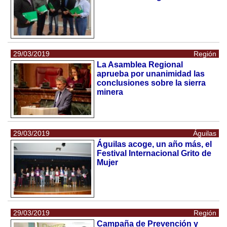
29/03/2019
Región
La Asamblea Regional
aprueba por unanimidad las
conclusiones sobre la sierra
minera
29/03/2019
Águilas
Águilas acoge, un año más, el
Festival Internacional Grito de
Mujer
29/03/2019
Región
Campaña de Prevención y