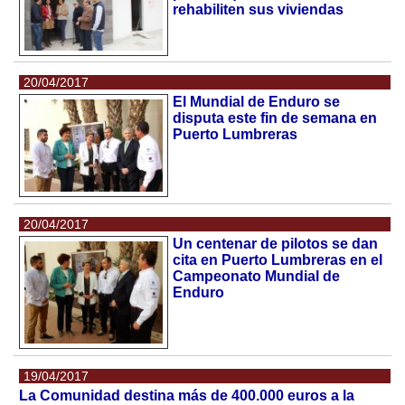
rehabiliten sus viviendas
20/04/2017
El Mundial de Enduro se
disputa este fin de semana en
Puerto Lumbreras
20/04/2017
Un centenar de pilotos se dan
cita en Puerto Lumbreras en el
Campeonato Mundial de
Enduro
19/04/2017
La Comunidad destina más de 400.000 euros a la