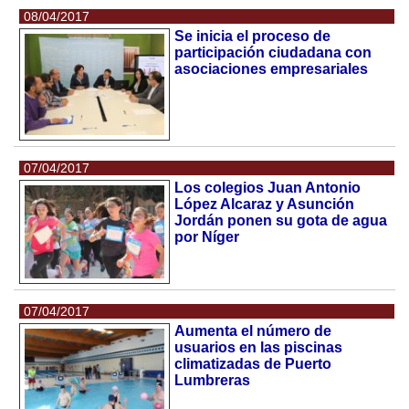
08/04/2017
Se inicia el proceso de
participación ciudadana con
asociaciones empresariales
07/04/2017
Los colegios Juan Antonio
López Alcaraz y Asunción
Jordán ponen su gota de agua
por Níger
07/04/2017
Aumenta el número de
usuarios en las piscinas
climatizadas de Puerto
Lumbreras