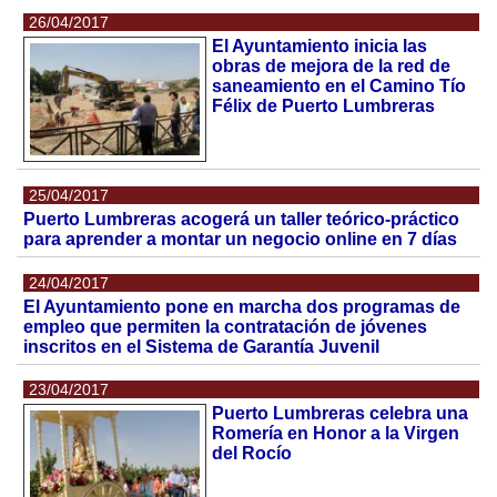
26/04/2017
El Ayuntamiento inicia las
obras de mejora de la red de
saneamiento en el Camino Tío
Félix de Puerto Lumbreras
25/04/2017
Puerto Lumbreras acogerá un taller teórico-práctico
para aprender a montar un negocio online en 7 días
24/04/2017
El Ayuntamiento pone en marcha dos programas de
empleo que permiten la contratación de jóvenes
inscritos en el Sistema de Garantía Juvenil
23/04/2017
Puerto Lumbreras celebra una
Romería en Honor a la Virgen
del Rocío