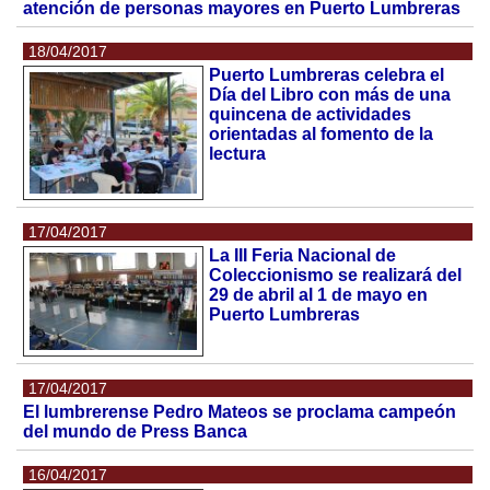
atención de personas mayores en Puerto Lumbreras
18/04/2017
Puerto Lumbreras celebra el
Día del Libro con más de una
quincena de actividades
orientadas al fomento de la
lectura
17/04/2017
La III Feria Nacional de
Coleccionismo se realizará del
29 de abril al 1 de mayo en
Puerto Lumbreras
17/04/2017
El lumbrerense Pedro Mateos se proclama campeón
del mundo de Press Banca
16/04/2017