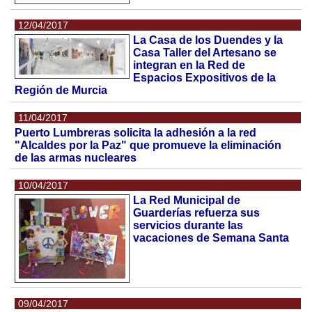
12/04/2017
La Casa de los Duendes y la
Casa Taller del Artesano se
integran en la Red de
Espacios Expositivos de la
Región de Murcia
11/04/2017
Puerto Lumbreras solicita la adhesión a la red
"Alcaldes por la Paz" que promueve la eliminación
de las armas nucleares
10/04/2017
La Red Municipal de
Guarderías refuerza sus
servicios durante las
vacaciones de Semana Santa
09/04/2017