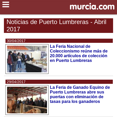
Noticias de Puerto Lumbreras - Abril
2017
30/04/2017
La Feria Nacional de
Coleccionismo reúne más de
20.000 artículos de colección
en Puerto Lumbreras
29/04/2017
La Feria de Ganado Equino de
Puerto Lumbreras abre sus
puertas con eliminación de
tasas para los ganaderos