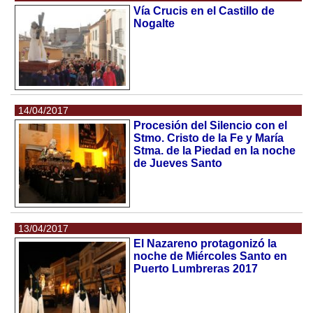
Vía Crucis en el Castillo de
Nogalte
14/04/2017
Procesión del Silencio con el
Stmo. Cristo de la Fe y María
Stma. de la Piedad en la noche
de Jueves Santo
13/04/2017
El Nazareno protagonizó la
noche de Miércoles Santo en
Puerto Lumbreras 2017