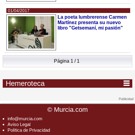
01/04/2017
La poeta lumbrerense Carmen
Martínez presenta su nuevo
libro "Getsemaní, mi pasión"
Página 1 / 1
Hemeroteca
©
Murcia.com
info@murcia.com
Aviso Legal
Política de Privacidad