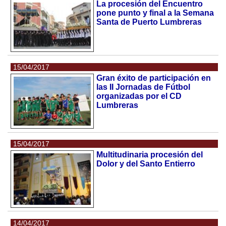
La procesión del Encuentro
pone punto y final a la Semana
Santa de Puerto Lumbreras
15/04/2017
Gran éxito de participación en
las II Jornadas de Fútbol
organizadas por el CD
Lumbreras
15/04/2017
Multitudinaria procesión del
Dolor y del Santo Entierro
14/04/2017