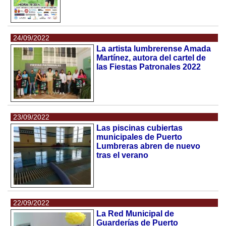
24/09/2022
La artista lumbrerense Amada
Martínez, autora del cartel de
las Fiestas Patronales 2022
23/09/2022
Las piscinas cubiertas
municipales de Puerto
Lumbreras abren de nuevo
tras el verano
22/09/2022
La Red Municipal de
Guarderías de Puerto