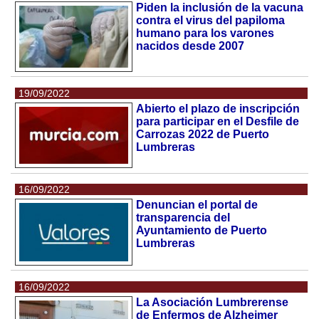
Piden la inclusión de la vacuna
contra el virus del papiloma
humano para los varones
nacidos desde 2007
19/09/2022
Abierto el plazo de inscripción
para participar en el Desfile de
Carrozas 2022 de Puerto
Lumbreras
16/09/2022
Denuncian el portal de
transparencia del
Ayuntamiento de Puerto
Lumbreras
16/09/2022
La Asociación Lumbrerense
de Enfermos de Alzheimer