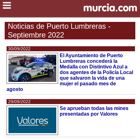
Noticias de Puerto Lumbreras -
Septiembre 2022
30/09/2022
El Ayuntamiento de Puerto
Lumbreras concederá la
Medalla con Distintivo Azul a
dos agentes de la Policía Local
que salvaron la vida de una
mujer el pasado mes de
agosto
29/09/2022
Se aprueban todas las mines
presentadas por Valores