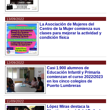
13/09/2022
La Asociación de Mujeres del
Centro de la Mujer comienza sus
clases para mejorar la actividad y
condición física
12/09/2022
Casi 1.900 alumnos de
Educación Infantil y Primaria
comienzan el curso 2022/2023
en los cinco colegios de
Puerto Lumbreras
11/09/2022
López Miras destaca la