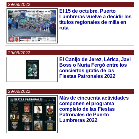
29/09/2022
El 15 de octubre, Puerto
Lumbreras vuelve a decidir los
títulos regionales de milla en
ruta
29/09/2022
El Canijo de Jerez, Lérica, Javi
Boss o Nuria Fergó entre los
conciertos gratis de las
Fiestas Patronales 2022
29/09/2022
Más de cincuenta actividades
componen el programa
completo de las Fiestas
Patronales de Puerto
Lumbreras 2022