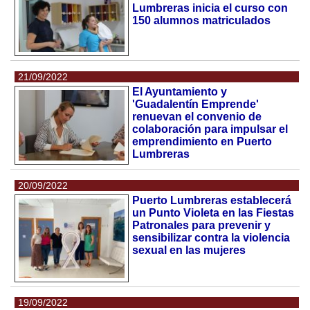
Lumbreras inicia el curso con
150 alumnos matriculados
21/09/2022
El Ayuntamiento y
'Guadalentín Emprende'
renuevan el convenio de
colaboración para impulsar el
emprendimiento en Puerto
Lumbreras
20/09/2022
Puerto Lumbreras establecerá
un Punto Violeta en las Fiestas
Patronales para prevenir y
sensibilizar contra la violencia
sexual en las mujeres
19/09/2022