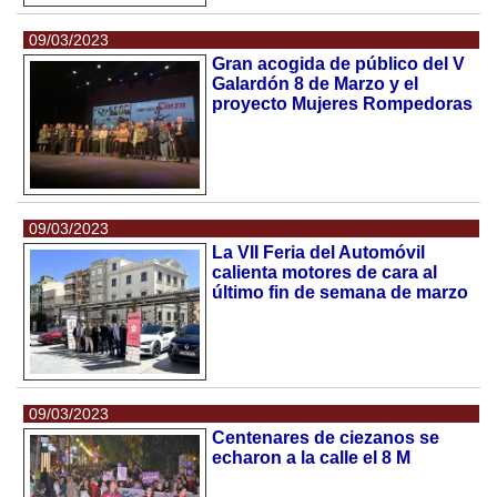
09/03/2023
Gran acogida de público del V
Galardón 8 de Marzo y el
proyecto Mujeres Rompedoras
09/03/2023
La VII Feria del Automóvil
calienta motores de cara al
último fin de semana de marzo
09/03/2023
Centenares de ciezanos se
echaron a la calle el 8 M