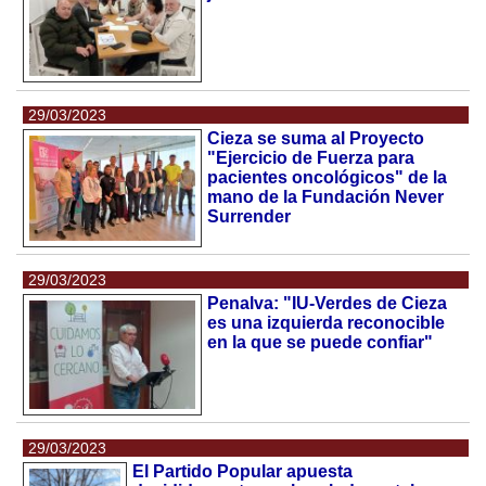
29/03/2023
Cieza se suma al Proyecto
"Ejercicio de Fuerza para
pacientes oncológicos" de la
mano de la Fundación Never
Surrender
29/03/2023
Penalva: "IU-Verdes de Cieza
es una izquierda reconocible
en la que se puede confiar"
29/03/2023
El Partido Popular apuesta