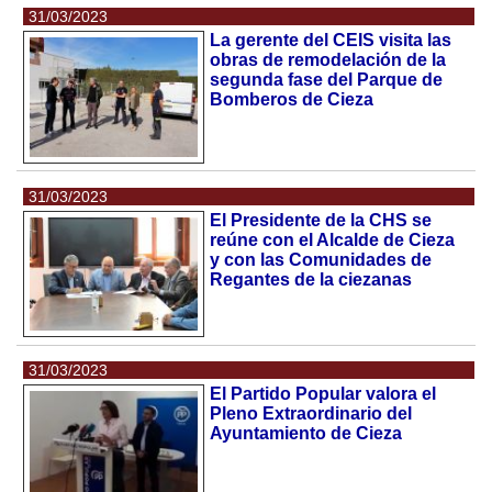
31/03/2023
La gerente del CEIS visita las
obras de remodelación de la
segunda fase del Parque de
Bomberos de Cieza
31/03/2023
El Presidente de la CHS se
reúne con el Alcalde de Cieza
y con las Comunidades de
Regantes de la ciezanas
31/03/2023
El Partido Popular valora el
Pleno Extraordinario del
Ayuntamiento de Cieza