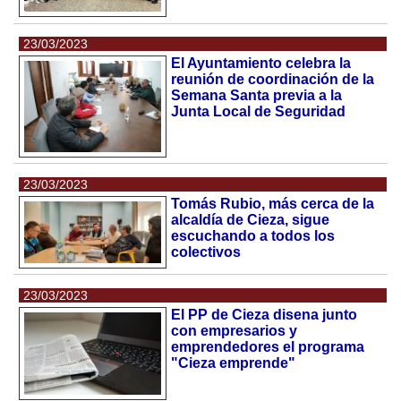
23/03/2023
El Ayuntamiento celebra la
reunión de coordinación de la
Semana Santa previa a la
Junta Local de Seguridad
23/03/2023
Tomás Rubio, más cerca de la
alcaldía de Cieza, sigue
escuchando a todos los
colectivos
23/03/2023
El PP de Cieza disena junto
con empresarios y
emprendedores el programa
"Cieza emprende"