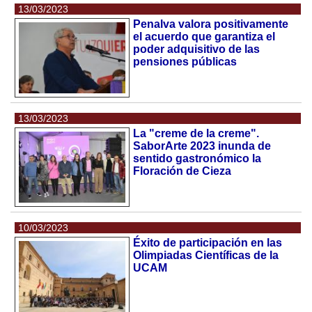
13/03/2023
Penalva valora positivamente
el acuerdo que garantiza el
poder adquisitivo de las
pensiones públicas
13/03/2023
La "creme de la creme".
SaborArte 2023 inunda de
sentido gastronómico la
Floración de Cieza
10/03/2023
Éxito de participación en las
Olimpiadas Científicas de la
UCAM