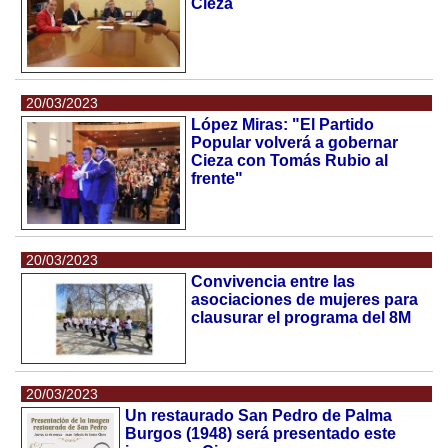
Cieza
20/03/2023
López Miras: "El Partido
Popular volverá a gobernar
Cieza con Tomás Rubio al
frente"
20/03/2023
Convivencia entre las
asociaciones de mujeres para
clausurar el programa del 8M
20/03/2023
Un restaurado San Pedro de Palma
Burgos (1948) será presentado este