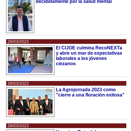
decididamente por la salud mental
28/03/2023
El CIJOE culmina RecoNEXTa
y abre un mar de expectativas
laborales a los jóvenes
ciezanos
28/03/2023
La Agrojornada 2023 como
"cierre a una floración exitosa"
28/03/2023