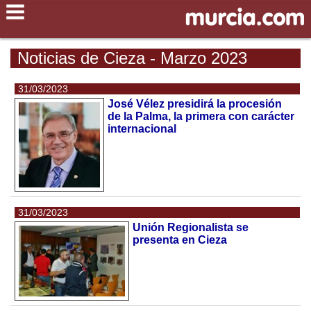
Noticias de Cieza - Marzo 2023
31/03/2023
José Vélez presidirá la procesión
de la Palma, la primera con carácter
internacional
31/03/2023
Unión Regionalista se
presenta en Cieza