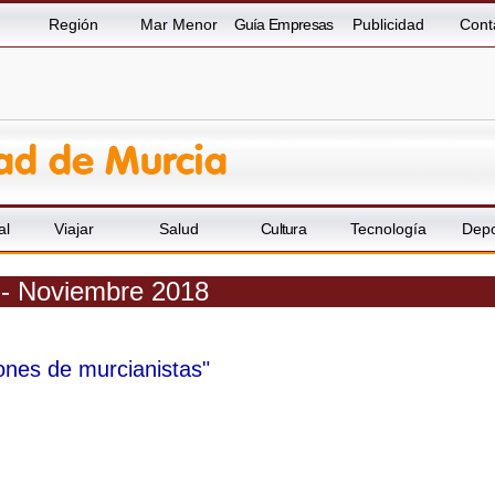
Región
Mar Menor
Guía Empresas
Publicidad
Cont
al
Viajar
Salud
Cultura
Tecnología
Depo
a - Noviembre 2018
ones de murcianistas"