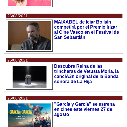
26/08/2021
MAIXABEL de Icíar Bollaín
competirá por el Premio Irizar
al Cine Vasco en el Festival de
San Sebastián
26/08/2021
Descubre Reina de las
trincheras de Vetusta Morla, la
canciA3n original de la Banda
sonora de La Hija
25/08/2021
"García y García" se estrena
en cines este viernes 27 de
agosto