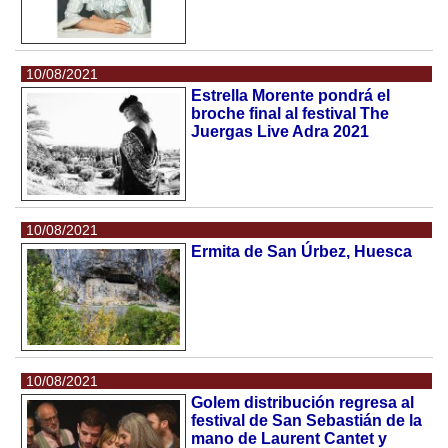
10/08/2021
Estrella Morente pondrá el
broche final al festival The
Juergas Live Adra 2021
10/08/2021
Ermita de San Úrbez, Huesca
10/08/2021
Golem distribución regresa al
festival de San Sebastián de la
mano de Laurent Cantet y