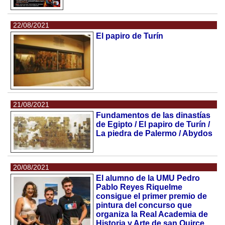
22/08/2021
El papiro de Turín
21/08/2021
Fundamentos de las dinastías
de Egipto / El papiro de Turín /
La piedra de Palermo / Abydos
20/08/2021
El alumno de la UMU Pedro
Pablo Reyes Riquelme
consigue el primer premio de
pintura del concurso que
organiza la Real Academia de
Historia y Arte de san Quirce