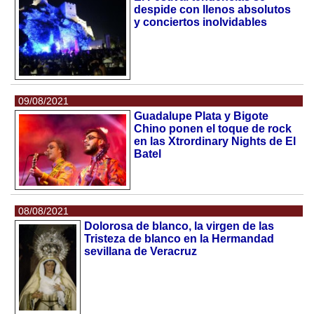
despide con llenos absolutos
y conciertos inolvidables
09/08/2021
Guadalupe Plata y Bigote
Chino ponen el toque de rock
en las Xtrordinary Nights de El
Batel
08/08/2021
Dolorosa de blanco, la virgen de las
Tristeza de blanco en la Hermandad
sevillana de Veracruz