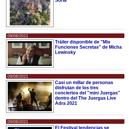
Soria
09/08/2021
Tráiler disponible de "Mis
Funciones Secretas" de Micha
Lewinsky
09/08/2021
Casi un millar de personas
disfrutan de los tres
conciertos del "mini Juergas"
dentro del The Juergas Live
Adra 2021
09/08/2021
El Festival tendencias se