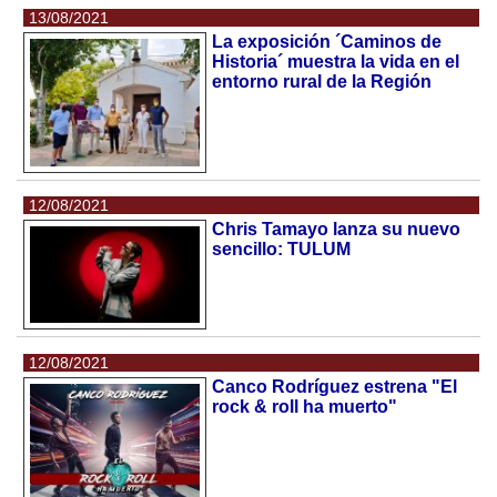
13/08/2021
La exposición ´Caminos de
Historia´ muestra la vida en el
entorno rural de la Región
12/08/2021
Chris Tamayo lanza su nuevo
sencillo: TULUM
12/08/2021
Canco Rodríguez estrena "El
rock & roll ha muerto"