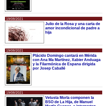
19/08/2021
Julio de la Rosa y una carta de
amor incondicional de padre a
hija
19/08/2021
Plácido Domingo cantará en Mérida
con Ana Ma Martínez, Xabier Anduaga
y la Filarmónica de Espana dirigida
por Josep Caballé
19/08/2021
Vetusta Morla componen la
BSO de La Hija, de Manuel