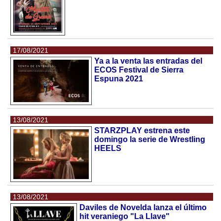
17/08/2021
Ya a la venta las entradas del
ECOS Festival de Sierra
Espuna 2021
13/08/2021
STARZPLAY estrena este
domingo la serie de Wrestling
HEELS
13/08/2021
Daviles de Novelda lanza el último
hit veraniego "La Llave"