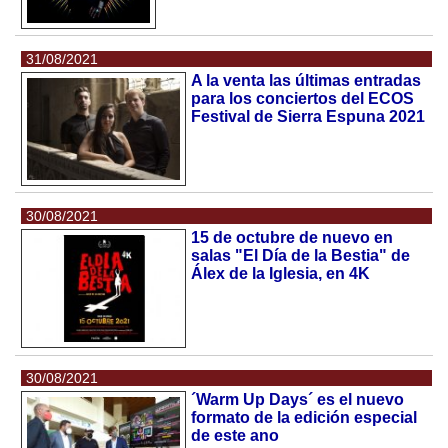
31/08/2021
A la venta las últimas entradas
para los conciertos del ECOS
Festival de Sierra Espuna 2021
30/08/2021
15 de octubre de nuevo en
salas "El Día de la Bestia" de
Álex de la Iglesia, en 4K
30/08/2021
´Warm Up Days´ es el nuevo
formato de la edición especial
de este ano