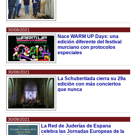
30/08/2021
Nace WARM UP Days: una
edición diferente del festival
murciano con protocolos
especiales
30/08/2021
La Schubertíada cierra su 29a
edición con más conciertos
que nunca
30/08/2021
La Red de Juderías de Espana
celebra las Jornadas Europeas de la