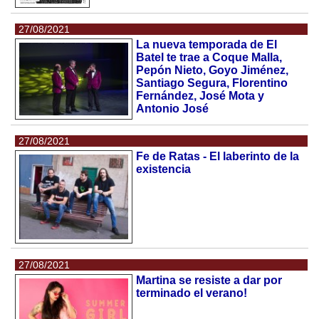
27/08/2021
La nueva temporada de El
Batel te trae a Coque Malla,
Pepón Nieto, Goyo Jiménez,
Santiago Segura, Florentino
Fernández, José Mota y
Antonio José
27/08/2021
Fe de Ratas - El laberinto de la
existencia
27/08/2021
Martina se resiste a dar por
terminado el verano!