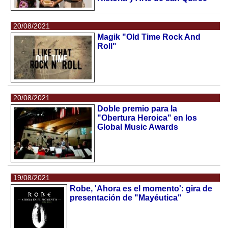
20/08/2021
Magik "Old Time Rock And
Roll"
20/08/2021
Doble premio para la
"Obertura Heroica" en los
Global Music Awards
19/08/2021
Robe, 'Ahora es el momento': gira de
presentación de "Mayéutica"