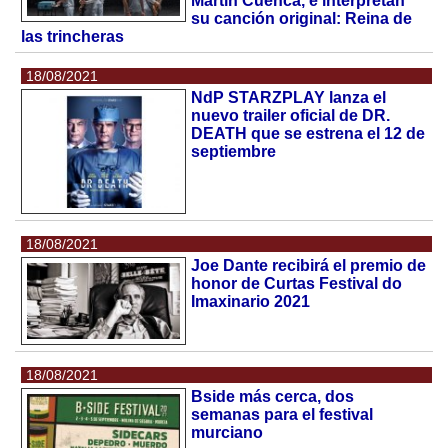
Martín Cuenca, e interpretan
su canción original: Reina de
las trincheras
18/08/2021
NdP STARZPLAY lanza el
nuevo trailer oficial de DR.
DEATH que se estrena el 12 de
septiembre
18/08/2021
Joe Dante recibirá el premio de
honor de Curtas Festival do
Imaxinario 2021
18/08/2021
Bside más cerca, dos
semanas para el festival
murciano