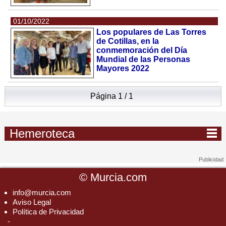
01/10/2022
Los populares de Las Torres
de Cotillas, en la
conmemoración del Día
Mundial de las Personas
Mayores 2022
Página 1 / 1
Hemeroteca
©
Murcia.com
info@murcia.com
Aviso Legal
Política de Privacidad
-