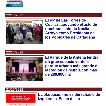
22/10/2022
El PP de Las Torres de
Cotillas, apoyando el acto de
nombramiento de Noelia
Arroyo como Presidenta de
los Populares de Cartagena
22/10/2022
El Parque de la Antena tendrá
un gran espacio verde, el
parque urbano más grande de
la Región de Murcia con más
de 280.000 m2
21/10/2022
La okupación no es derechas o de
izquierdas. Es un delito