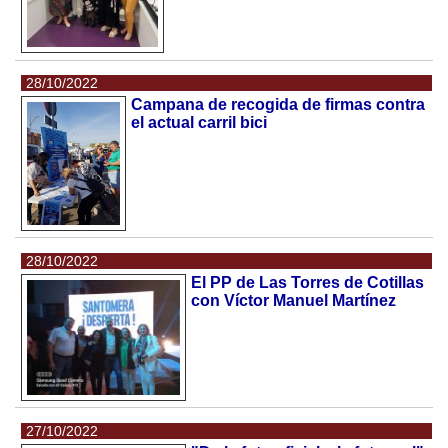
28/10/2022
Campana de recogida de firmas contra
el actual carril bici
28/10/2022
El PP de Las Torres de Cotillas
con Víctor Manuel Martínez
27/10/2022