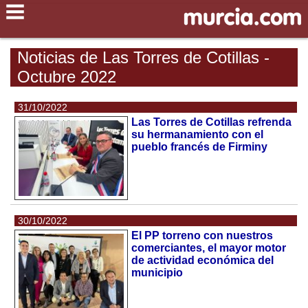
Noticias de Las Torres de Cotillas -
Octubre 2022
31/10/2022
Las Torres de Cotillas refrenda
su hermanamiento con el
pueblo francés de Firminy
30/10/2022
El PP torreno con nuestros
comerciantes, el mayor motor
de actividad económica del
municipio