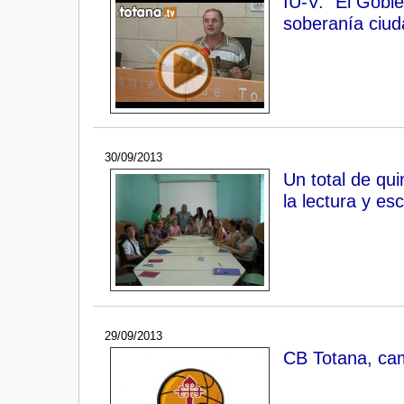
IU-V: "El Gobi
soberanía ciud
30/09/2013
Un total de qu
la lectura y esc
29/09/2013
CB Totana, ca