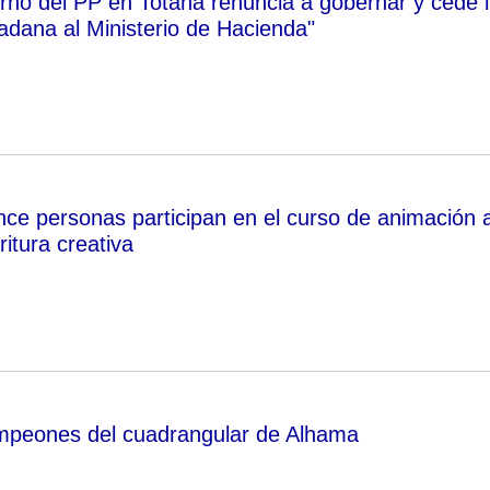
erno del PP en Totana renuncia a gobernar y cede 
adana al Ministerio de Hacienda"
ince personas participan en el curso de animación 
ritura creativa
mpeones del cuadrangular de Alhama