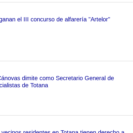
anan el III concurso de alfarería "Artelor"
Cánovas dimite como Secretario General de
ialistas de Totana
vecinos residentes en Totana tienen derecho a