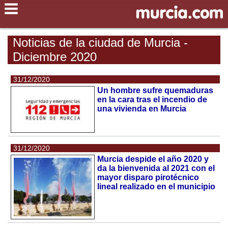
Noticias de la ciudad de Murcia -
Diciembre 2020
31/12/2020
Un hombre sufre quemaduras
en la cara tras el incendio de
una vivienda en Murcia
31/12/2020
Murcia despide el año 2020 y
da la bienvenida al 2021 con el
mayor disparo pirotécnico
lineal realizado en el municipio