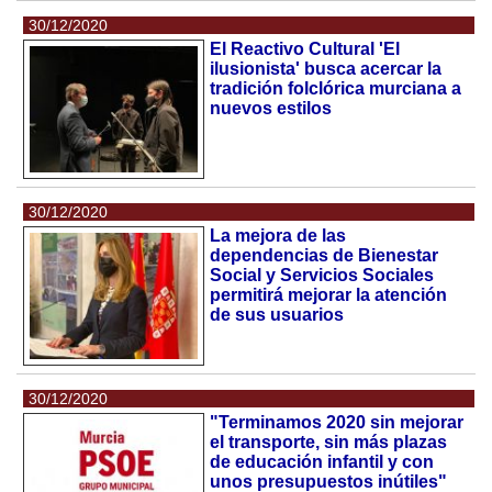
30/12/2020
El Reactivo Cultural 'El
ilusionista' busca acercar la
tradición folclórica murciana a
nuevos estilos
30/12/2020
La mejora de las
dependencias de Bienestar
Social y Servicios Sociales
permitirá mejorar la atención
de sus usuarios
30/12/2020
"Terminamos 2020 sin mejorar
el transporte, sin más plazas
de educación infantil y con
unos presupuestos inútiles"