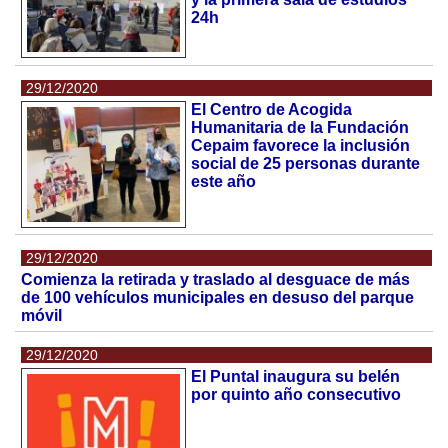
24h
29/12/2020
El Centro de Acogida
Humanitaria de la Fundación
Cepaim favorece la inclusión
social de 25 personas durante
este año
29/12/2020
Comienza la retirada y traslado al desguace de más
de 100 vehículos municipales en desuso del parque
móvil
29/12/2020
El Puntal inaugura su belén
por quinto año consecutivo