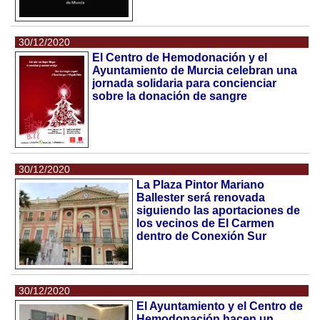
30/12/2020
El Centro de Hemodonación y el
Ayuntamiento de Murcia celebran una
jornada solidaria para concienciar
sobre la donación de sangre
30/12/2020
La Plaza Pintor Mariano
Ballester será renovada
siguiendo las aportaciones de
los vecinos de El Carmen
dentro de Conexión Sur
30/12/2020
El Ayuntamiento y el Centro de
Hemodonación hacen un