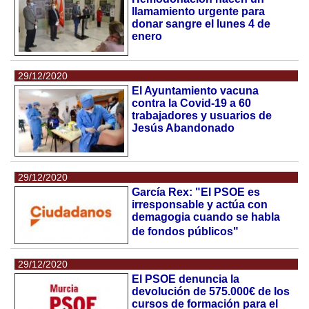
llamamiento urgente para
donar sangre el lunes 4 de
enero
29/12/2020
El Ayuntamiento vacuna
contra la Covid-19 a 60
trabajadores y usuarios de
Jesús Abandonado
29/12/2020
García Rex: "El PSOE es
irresponsable y actúa con
demagogia cuando se habla
de fondos públicos"
29/12/2020
El PSOE denuncia la
devolución de 575.000€ de los
cursos de formación para el