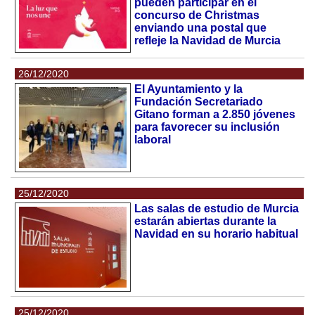
pueden participar en el
concurso de Christmas
enviando una postal que
refleje la Navidad de Murcia
26/12/2020
El Ayuntamiento y la
Fundación Secretariado
Gitano forman a 2.850 jóvenes
para favorecer su inclusión
laboral
25/12/2020
Las salas de estudio de Murcia
estarán abiertas durante la
Navidad en su horario habitual
25/12/2020