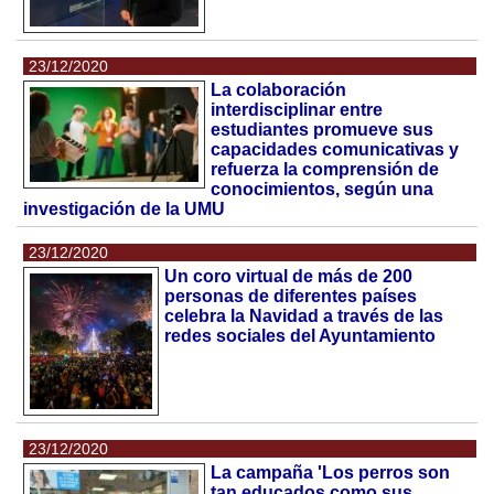
23/12/2020
La colaboración
interdisciplinar entre
estudiantes promueve sus
capacidades comunicativas y
refuerza la comprensión de
conocimientos, según una
investigación de la UMU
23/12/2020
Un coro virtual de más de 200
personas de diferentes países
celebra la Navidad a través de las
redes sociales del Ayuntamiento
23/12/2020
La campaña 'Los perros son
tan educados como sus