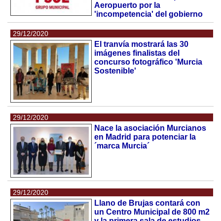
Aeropuerto por la
'incompetencia' del gobierno
29/12/2020
El tranvía mostrará las 30
imágenes finalistas del
concurso fotográfico 'Murcia
Sostenible'
29/12/2020
Nace la asociación Murcianos
en Madrid para potenciar la
´marca Murcia´
29/12/2020
Llano de Brujas contará con
un Centro Municipal de 800 m2
y la primera sala de estudios