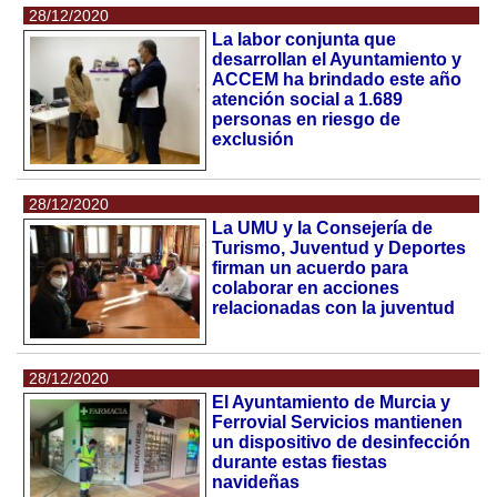
28/12/2020
La labor conjunta que
desarrollan el Ayuntamiento y
ACCEM ha brindado este año
atención social a 1.689
personas en riesgo de
exclusión
28/12/2020
La UMU y la Consejería de
Turismo, Juventud y Deportes
firman un acuerdo para
colaborar en acciones
relacionadas con la juventud
28/12/2020
El Ayuntamiento de Murcia y
Ferrovial Servicios mantienen
un dispositivo de desinfección
durante estas fiestas
navideñas