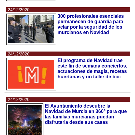
24/12/2020
300 profesionales esenciales
permanecen de guardia para
velar por la seguridad de los
murcianos en Navidad
24/12/2020
El programa de Navidad trae
este fin de semana conciertos,
actuaciones de magia, recetas
huertanas y un taller de bici
24/12/2020
El Ayuntamiento descubre la
Navidad de Murcia en 360° para que
las familias murcianas puedan
disfrutarla desde sus casas