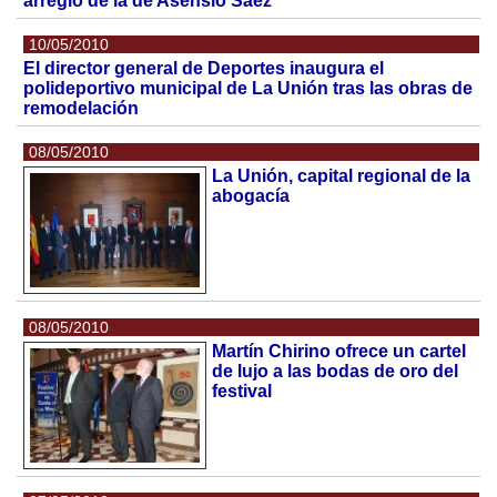
arreglo de la de Asensio Sáez
10/05/2010
El director general de Deportes inaugura el
polideportivo municipal de La Unión tras las obras de
remodelación
08/05/2010
La Unión, capital regional de la
abogacía
08/05/2010
Martín Chirino ofrece un cartel
de lujo a las bodas de oro del
festival