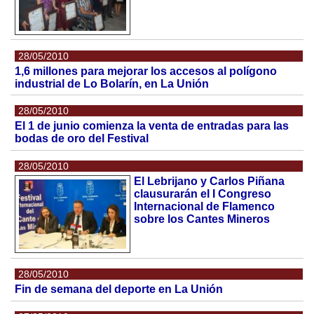
28/05/2010
1,6 millones para mejorar los accesos al polígono
industrial de Lo Bolarín, en La Unión
28/05/2010
El 1 de junio comienza la venta de entradas para las
bodas de oro del Festival
28/05/2010
El Lebrijano y Carlos Piñana
clausurarán el I Congreso
Internacional de Flamenco
sobre los Cantes Mineros
28/05/2010
Fin de semana del deporte en La Unión