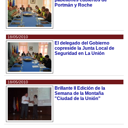
Portmán y Roche
18/05/2010
El delegado del Gobierno
copreside la Junta Local de
Seguridad en La Unión
18/05/2010
Brillante II Edición de la
Semana de la Montaña
"Ciudad de la Unión"