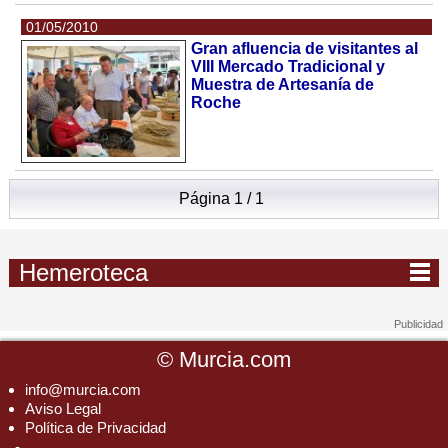
01/05/2010
Gran afluencia de visitantes al
VIII Mercado Tradicional y
Muestra de Artesanía de
Roche
Página 1 / 1
Hemeroteca
©
Murcia.com
info@murcia.com
Aviso Legal
Política de Privacidad
-