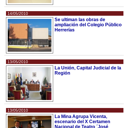
14/05/2010
Se ultiman las obras de
ampliación del Colegio Público
Herrerías
13/05/2010
La Unión, Capital Judicial de la
Región
13/05/2010
La Mina Agrupa Vicenta,
escenario del X Certamen
Nacional de Teatro ´José