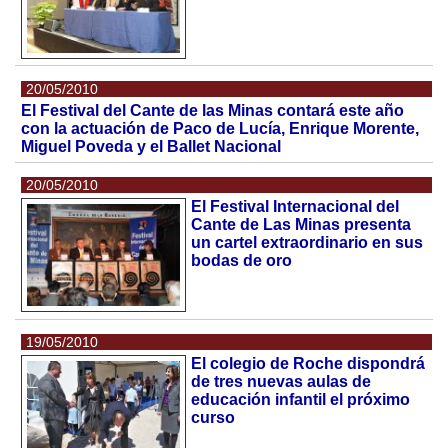
20/05/2010
El Festival del Cante de las Minas contará este año
con la actuación de Paco de Lucía, Enrique Morente,
Miguel Poveda y el Ballet Nacional
20/05/2010
El Festival Internacional del
Cante de Las Minas presenta
un cartel extraordinario en sus
bodas de oro
19/05/2010
El colegio de Roche dispondrá
de tres nuevas aulas de
educación infantil el próximo
curso