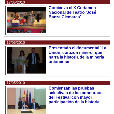
17/05/2010
Comienza el X Certamen
Nacional de Teatro 'José
Baeza Clemares'
17/05/2010
Presentado el documental ´La
Unión, corazón minero´ que
narra la historia de la minería
unionense
17/05/2010
Comienzan las pruebas
selectivas de los concursos
del Festival con mayor
participación de la historia