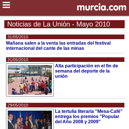
Noticias de La Unión - Mayo 2010
31/05/2010
Mañana salen a la venta las entradas del festival
internacional del cante de las minas
31/05/2010
Alta participación en el fin de
semana del deporte de la
unión
29/05/2010
La tertulia literaria "Mesa-Café"
entrega los premios "Popular
del Año 2008 y 2009"