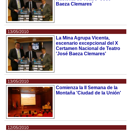
Baeza Clemares´
13/05/2010
La Mina Agrupa Vicenta,
escenario excepcional del X
Certamen Nacional de Teatro
'José Baeza Clemares'
13/05/2010
Comienza la II Semana de la
Montaña 'Ciudad de la Unión'
12/05/2010