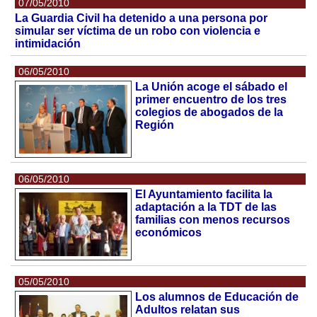
07/05/2010
La Guardia Civil ha detenido a una persona por
simular ser víctima de un robo con violencia e
intimidación
06/05/2010
La Unión acoge el sábado el
primer encuentro de los tres
colegios de abogados de la
Región
06/05/2010
El Ayuntamiento facilita la
adaptación a la TDT de las
familias con menos recursos
económicos
05/05/2010
Los alumnos de Educación de
Adultos relatan sus