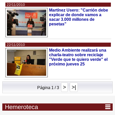
22/11/2010
Martínez Usero: "Carrión debe
explicar de donde vamos a
sacar 3.000 millones de
pesetas"
22/11/2010
Medio Ambiente realizará una
charla-teatro sobre reciclaje
"Verde que te quiero verde" el
próximo jueves 25
>
>|
Página 1 / 3
Hemeroteca