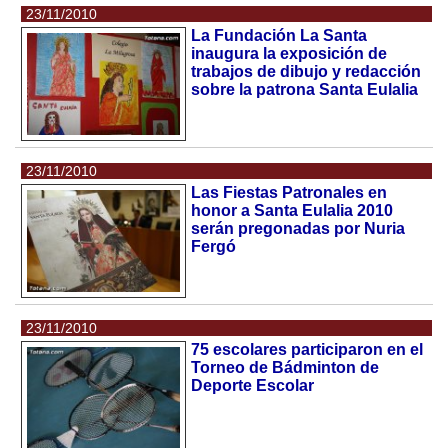
23/11/2010
La Fundación La Santa
inaugura la exposición de
trabajos de dibujo y redacción
sobre la patrona Santa Eulalia
23/11/2010
Las Fiestas Patronales en
honor a Santa Eulalia 2010
serán pregonadas por Nuria
Fergó
23/11/2010
75 escolares participaron en el
Torneo de Bádminton de
Deporte Escolar