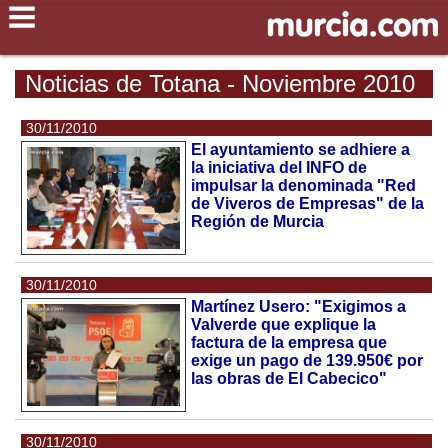
Noticias de Totana - Noviembre 2010
30/11/2010
El ayuntamiento se adhiere a
la iniciativa del INFO de
impulsar la denominada "Red
de Viveros de Empresas" de la
Región de Murcia
30/11/2010
Martínez Usero: "Exigimos a
Valverde que explique la
factura de la empresa que
exige un pago de 139.950€ por
las obras de El Cabecico"
30/11/2010