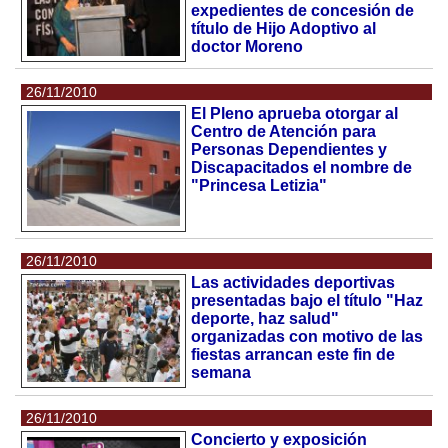
expedientes de concesión de
título de Hijo Adoptivo al
doctor Moreno
26/11/2010
El Pleno aprueba otorgar al
Centro de Atención para
Personas Dependientes y
Discapacitados el nombre de
"Princesa Letizia"
26/11/2010
Las actividades deportivas
presentadas bajo el título "Haz
deporte, haz salud"
organizadas con motivo de las
fiestas arrancan este fin de
semana
26/11/2010
Concierto y exposición