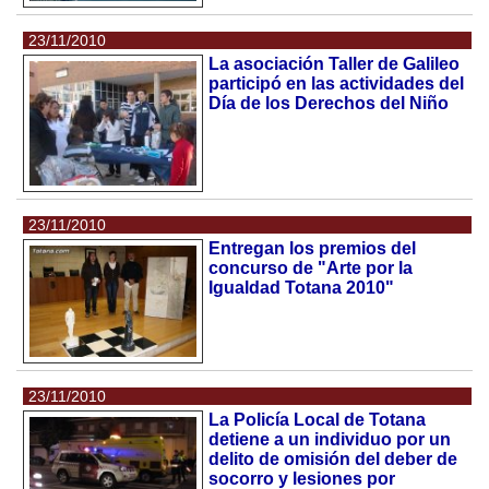
23/11/2010
La asociación Taller de Galileo
participó en las actividades del
Día de los Derechos del Niño
23/11/2010
Entregan los premios del
concurso de "Arte por la
Igualdad Totana 2010"
23/11/2010
La Policía Local de Totana
detiene a un individuo por un
delito de omisión del deber de
socorro y lesiones por