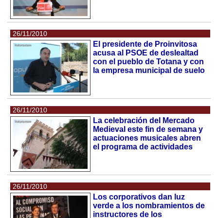
26/11/2010
El presidente de Proinvitosa
acusa al PSOE de deslealtad
con el pueblo de Totana y con
la empresa municipal de suelo
26/11/2010
La celebración del Mercado
Medieval este fin de semana y
actuaciones musicales abren
el programa de actividades
26/11/2010
Los corporativos dan luz
verde a los nombramientos de
instructores de los