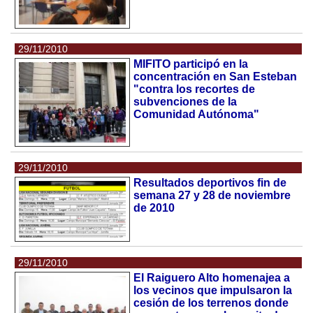
29/11/2010
MIFITO participó en la
concentración en San Esteban
"contra los recortes de
subvenciones de la
Comunidad Autónoma"
29/11/2010
Resultados deportivos fin de
semana 27 y 28 de noviembre
de 2010
29/11/2010
El Raiguero Alto homenajea a
los vecinos que impulsaron la
cesión de los terrenos donde