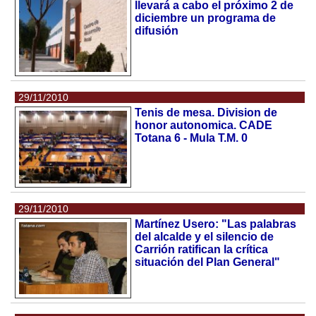
llevará a cabo el próximo 2 de
diciembre un programa de
difusión
29/11/2010
Tenis de mesa. Division de
honor autonomica. CADE
Totana 6 - Mula T.M. 0
29/11/2010
Martínez Usero: "Las palabras
del alcalde y el silencio de
Carrión ratifican la crítica
situación del Plan General"