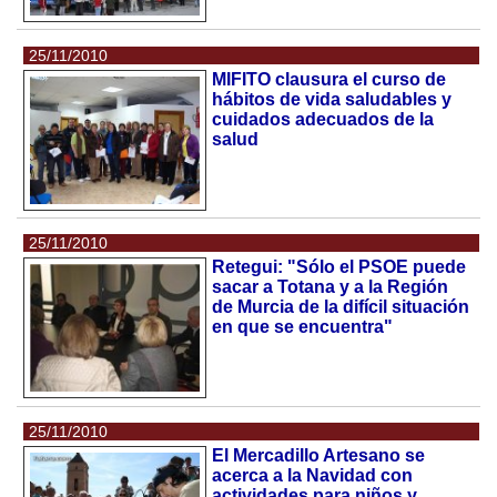
25/11/2010
MIFITO clausura el curso de
hábitos de vida saludables y
cuidados adecuados de la
salud
25/11/2010
Retegui: "Sólo el PSOE puede
sacar a Totana y a la Región
de Murcia de la difícil situación
en que se encuentra"
25/11/2010
El Mercadillo Artesano se
acerca a la Navidad con
actividades para niños y