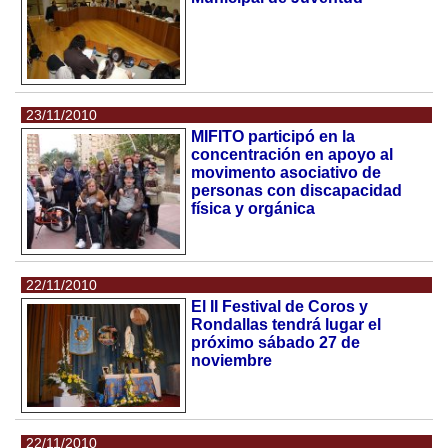
23/11/2010
MIFITO participó en la
concentración en apoyo al
movimento asociativo de
personas con discapacidad
física y orgánica
22/11/2010
El II Festival de Coros y
Rondallas tendrá lugar el
próximo sábado 27 de
noviembre
22/11/2010