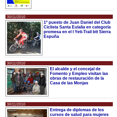
30/11/2010
1º puesto de Juan Daniel del Club
Ciclista Santa Eulalia en categoría
promesa en el I Yeti-Trail btt Sierra
Espuña
30/11/2010
El alcalde y el concejal de
Fomento y Empleo visitan las
obras de restauración de la
Casa de las Monjas
30/11/2010
Entrega de diplomas de los
cursos de salud para mujeres