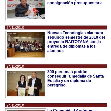
consignación presupuestaria
24/11/2010
Nuevas Tecnologías clausura
segundo semestre de 2010 del
proyecto RAITOTANA con la
entrega de diplomas a los
alumnos
24/11/2010
300 personas podrán
conseguir la medalla de Santa
Eulalia y un diploma de
peregrino
24/11/2010
La Comunidad Autónoma