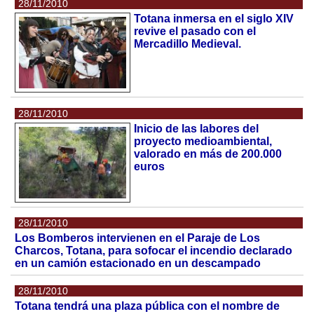
28/11/2010
Totana inmersa en el siglo XIV
revive el pasado con el
Mercadillo Medieval.
28/11/2010
Inicio de las labores del
proyecto medioambiental,
valorado en más de 200.000
euros
28/11/2010
Los Bomberos intervienen en el Paraje de Los
Charcos, Totana, para sofocar el incendio declarado
en un camión estacionado en un descampado
28/11/2010
Totana tendrá una plaza pública con el nombre de