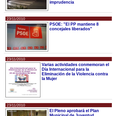
imprudencia
23/11/2010
PSOE: "El PP mantiene 8
concejales liberados"
23/11/2010
Varias actividades conmemoran el
Día Internacional para la
Eliminación de la Violencia contra
la Mujer
23/11/2010
El Pleno aprobará el Plan
Municipal de Juventud