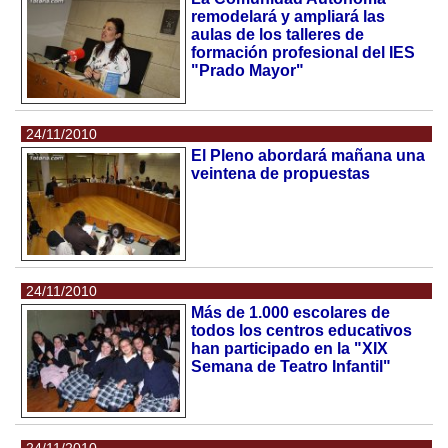
remodelará y ampliará las
aulas de los talleres de
formación profesional del IES
"Prado Mayor"
24/11/2010
El Pleno abordará mañana una
veintena de propuestas
24/11/2010
Más de 1.000 escolares de
todos los centros educativos
han participado en la "XIX
Semana de Teatro Infantil"
24/11/2010