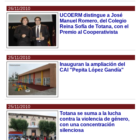
26/11/2010
UCOERM distingue a José
Manuel Romero, del Colegio
Reina Sofía de Totana, con el
Premio al Cooperativista
25/11/2010
Inauguran la ampliación del
CAI "Pepita López Gandía"
25/11/2010
Totana se suma a la lucha
contra la violencia de género,
con una concentración
silenciosa