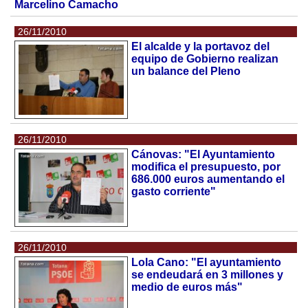
Marcelino Camacho
26/11/2010
El alcalde y la portavoz del
equipo de Gobierno realizan
un balance del Pleno
26/11/2010
Cánovas: "El Ayuntamiento
modifica el presupuesto, por
686.000 euros aumentando el
gasto corriente"
26/11/2010
Lola Cano: "El ayuntamiento
se endeudará en 3 millones y
medio de euros más"