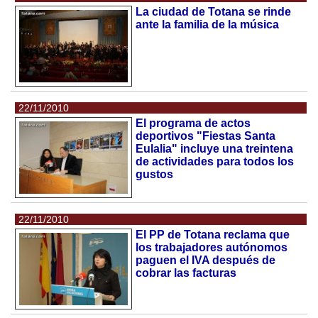
La ciudad de Totana se rinde
ante la familia de la música
22/11/2010
El programa de actos
deportivos "Fiestas Santa
Eulalia" incluye una treintena
de actividades para todos los
gustos
22/11/2010
El PP de Totana reclama que
los trabajadores autónomos
paguen el IVA después de
cobrar las facturas