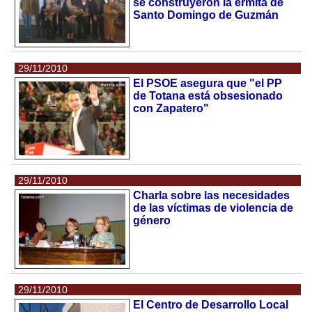
se construyeron la ermita de
Santo Domingo de Guzmán
29/11/2010
El PSOE asegura que "el PP
de Totana está obsesionado
con Zapatero"
29/11/2010
Charla sobre las necesidades
de las víctimas de violencia de
género
29/11/2010
El Centro de Desarrollo Local