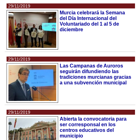
29/11/2019
Murcia celebrará la Semana
del Día Internacional del
Voluntariado del 1 al 5 de
diciembre
29/11/2019
Las Campanas de Auroros
seguirán difundiendo las
tradiciones murcianas gracias
a una subvención municipal
29/11/2019
Abierta la convocatoria para
ser corresponsal en los
centros educativos del
municipio