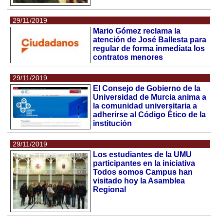
29/11/2019
Mario Gómez reclama la
atención de José Ballesta para
regular de forma inmediata los
contratos menores
29/11/2019
El Consejo de Gobierno de la
Universidad de Murcia anima a
la comunidad universitaria a
adherirse al Código Ético de la
institución
29/11/2019
Los estudiantes de la UMU
participantes en la iniciativa
Todos somos Campus han
visitado hoy la Asamblea
Regional