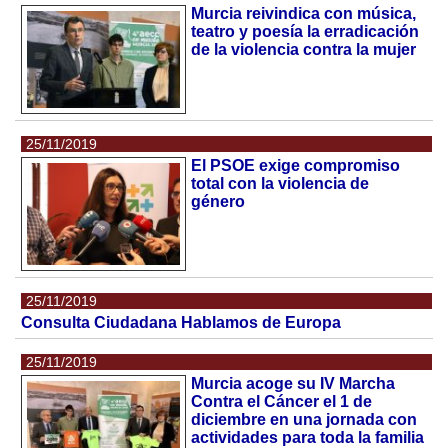
Murcia reivindica con música,
teatro y poesía la erradicación
de la violencia contra la mujer
25/11/2019
El PSOE exige compromiso
total con la violencia de
género
25/11/2019
Consulta Ciudadana Hablamos de Europa
25/11/2019
Murcia acoge su IV Marcha
Contra el Cáncer el 1 de
diciembre en una jornada con
actividades para toda la familia