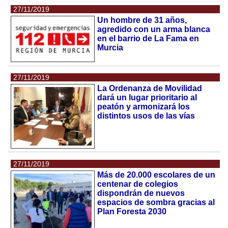
27/11/2019
Un hombre de 31 años,
agredido con un arma blanca
en el barrio de La Fama en
Murcia
27/11/2019
La Ordenanza de Movilidad
dará un lugar prioritario al
peatón y armonizará los
distintos usos de las vías
27/11/2019
Más de 20.000 escolares de un
centenar de colegios
dispondrán de nuevos
espacios de sombra gracias al
Plan Foresta 2030