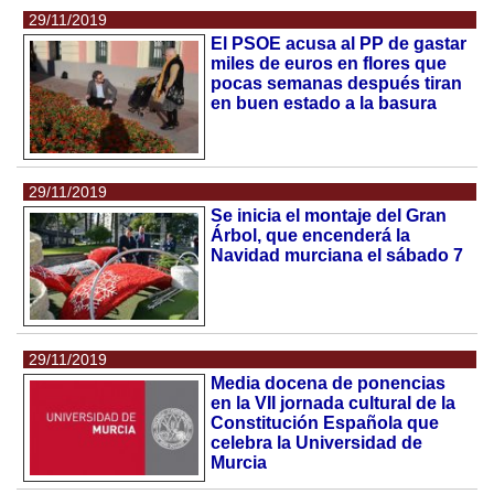
29/11/2019
El PSOE acusa al PP de gastar
miles de euros en flores que
pocas semanas después tiran
en buen estado a la basura
29/11/2019
Se inicia el montaje del Gran
Árbol, que encenderá la
Navidad murciana el sábado 7
29/11/2019
Media docena de ponencias
en la VII jornada cultural de la
Constitución Española que
celebra la Universidad de
Murcia