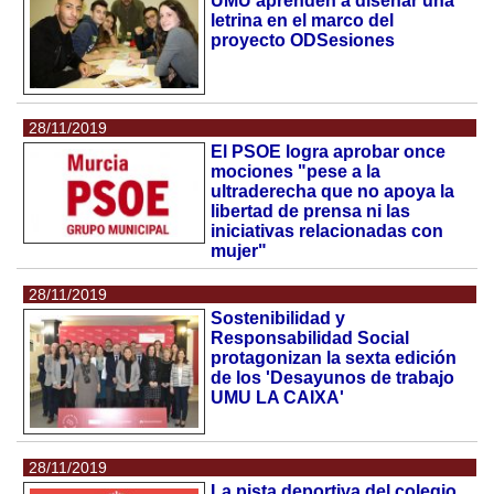
UMU aprenden a diseñar una
letrina en el marco del
proyecto ODSesiones
28/11/2019
El PSOE logra aprobar once
mociones "pese a la
ultraderecha que no apoya la
libertad de prensa ni las
iniciativas relacionadas con
mujer"
28/11/2019
Sostenibilidad y
Responsabilidad Social
protagonizan la sexta edición
de los 'Desayunos de trabajo
UMU LA CAIXA'
28/11/2019
La pista deportiva del colegio