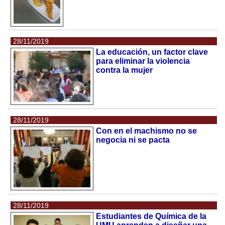
28/11/2019
La educación, un factor clave
para eliminar la violencia
contra la mujer
28/11/2019
Con en el machismo no se
negocia ni se pacta
28/11/2019
Estudiantes de Química de la