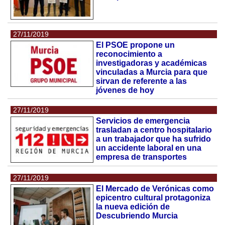
27/11/2019
El PSOE propone un
reconocimiento a
investigadoras y académicas
vinculadas a Murcia para que
sirvan de referente a las
jóvenes de hoy
27/11/2019
Servicios de emergencia
trasladan a centro hospitalario
a un trabajador que ha sufrido
un accidente laboral en una
empresa de transportes
27/11/2019
El Mercado de Verónicas como
epicentro cultural protagoniza
la nueva edición de
Descubriendo Murcia