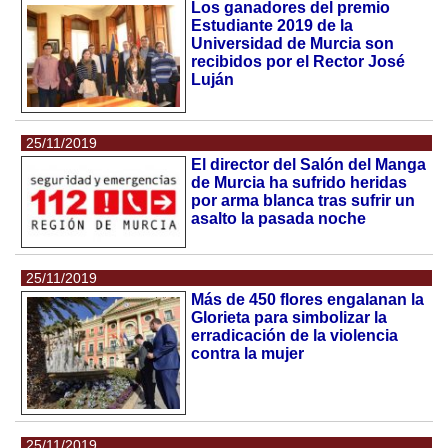
Los ganadores del premio
Estudiante 2019 de la
Universidad de Murcia son
recibidos por el Rector José
Luján
25/11/2019
El director del Salón del Manga
de Murcia ha sufrido heridas
por arma blanca tras sufrir un
asalto la pasada noche
25/11/2019
Más de 450 flores engalanan la
Glorieta para simbolizar la
erradicación de la violencia
contra la mujer
25/11/2019