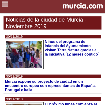
Noticias de la ciudad de Murcia -
Noviembre 2019
30/11/2019
Niños del programa de
infancia del Ayuntamiento
visitan Terra Natura gracias a
la iniciativa ´12 meses contigo´
30/11/2019
Murcia expone su proyecto de ciudad en un
encuentro europeo con representantes de España,
Portugal e Italia
30/11/2019
El próximo lunes comienza el