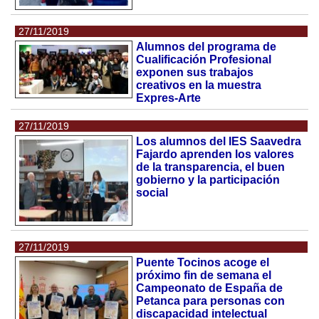
27/11/2019
Alumnos del programa de
Cualificación Profesional
exponen sus trabajos
creativos en la muestra
Expres-Arte
27/11/2019
Los alumnos del IES Saavedra
Fajardo aprenden los valores
de la transparencia, el buen
gobierno y la participación
social
27/11/2019
Puente Tocinos acoge el
próximo fin de semana el
Campeonato de España de
Petanca para personas con
discapacidad intelectual