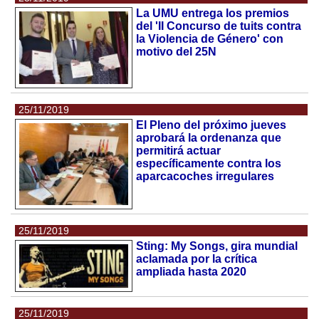
La UMU entrega los premios
del 'II Concurso de tuits contra
la Violencia de Género' con
motivo del 25N
25/11/2019
El Pleno del próximo jueves
aprobará la ordenanza que
permitirá actuar
específicamente contra los
aparcacoches irregulares
25/11/2019
Sting: My Songs, gira mundial
aclamada por la crítica
ampliada hasta 2020
25/11/2019