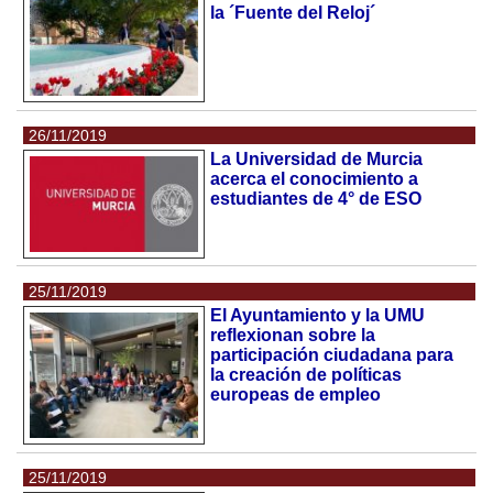
la ´Fuente del Reloj´
26/11/2019
La Universidad de Murcia
acerca el conocimiento a
estudiantes de 4° de ESO
25/11/2019
El Ayuntamiento y la UMU
reflexionan sobre la
participación ciudadana para
la creación de políticas
europeas de empleo
25/11/2019