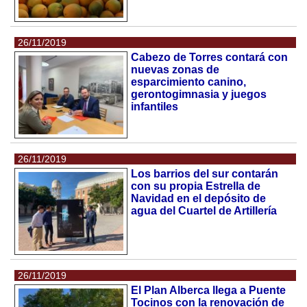
26/11/2019
Cabezo de Torres contará con
nuevas zonas de
esparcimiento canino,
gerontogimnasia y juegos
infantiles
26/11/2019
Los barrios del sur contarán
con su propia Estrella de
Navidad en el depósito de
agua del Cuartel de Artillería
26/11/2019
El Plan Alberca llega a Puente
Tocinos con la renovación de