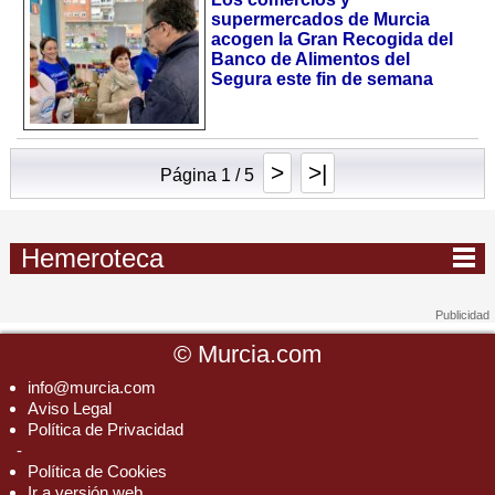
supermercados de Murcia
acogen la Gran Recogida del
Banco de Alimentos del
Segura este fin de semana
>
>|
Página 1 / 5
Hemeroteca
©
Murcia.com
info@murcia.com
Aviso Legal
Política de Privacidad
-
Política de Cookies
Ir a versión web