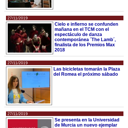
27/11/2019
Cielo e infierno se confunden
mañana en el TCM con el
espectáculo de danza
contemporánea ´The Lamb´,
finalista de los Premios Max
2018
27/11/2019
Las bicicletas tomarán la Plaza
del Romea el próximo sábado
27/11/2019
Se presenta en la Universidad
de Murcia un nuevo ejemplar