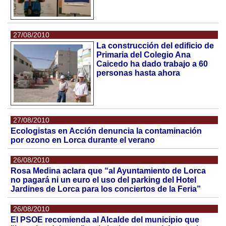
27/08/2010
La construcción del edificio de
Primaria del Colegio Ana
Caicedo ha dado trabajo a 60
personas hasta ahora
27/08/2010
Ecologistas en Acción denuncia la contaminación
por ozono en Lorca durante el verano
26/08/2010
Rosa Medina aclara que “al Ayuntamiento de Lorca
no pagará ni un euro el uso del parking del Hotel
Jardines de Lorca para los conciertos de la Feria”
26/08/2010
El PSOE recomienda al Alcalde del municipio que