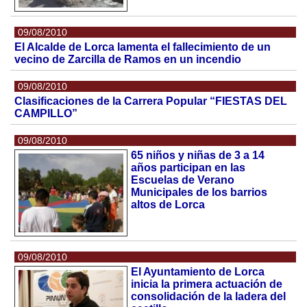
09/08/2010
El Alcalde de Lorca lamenta el fallecimiento de un
vecino de Zarcilla de Ramos en un incendio
09/08/2010
Clasificaciones de la Carrera Popular “FIESTAS DEL
CAMPILLO”
09/08/2010
65 niños y niñas de 3 a 14
años participan en las
Escuelas de Verano
Municipales de los barrios
altos de Lorca
09/08/2010
El Ayuntamiento de Lorca
inicia la primera actuación de
consolidación de la ladera del