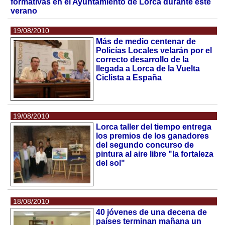
formativas en el Ayuntamiento de Lorca durante este
verano
19/08/2010
Más de medio centenar de
Policías Locales velarán por el
correcto desarrollo de la
llegada a Lorca de la Vuelta
Ciclista a España
19/08/2010
Lorca taller del tiempo entrega
los premios de los ganadores
del segundo concurso de
pintura al aire libre "la fortaleza
del sol"
18/08/2010
40 jóvenes de una decena de
países terminan mañana un