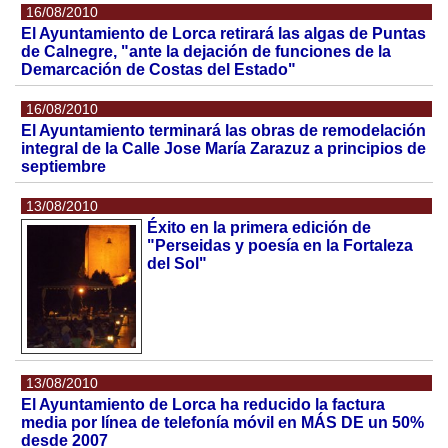
16/08/2010
El Ayuntamiento de Lorca retirará las algas de Puntas
de Calnegre, "ante la dejación de funciones de la
Demarcación de Costas del Estado"
16/08/2010
El Ayuntamiento terminará las obras de remodelación
integral de la Calle Jose María Zarazuz a principios de
septiembre
13/08/2010
Éxito en la primera edición de
"Perseidas y poesía en la Fortaleza
del Sol"
13/08/2010
El Ayuntamiento de Lorca ha reducido la factura
media por línea de telefonía móvil en MÁS DE un 50%
desde 2007