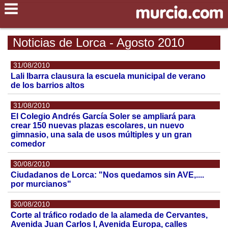
Noticias de Lorca - Agosto 2010
31/08/2010
Lali Ibarra clausura la escuela municipal de verano
de los barrios altos
31/08/2010
El Colegio Andrés García Soler se ampliará para
crear 150 nuevas plazas escolares, un nuevo
gimnasio, una sala de usos múltiples y un gran
comedor
30/08/2010
Ciudadanos de Lorca: "Nos quedamos sin AVE,....
por murcianos"
30/08/2010
Corte al tráfico rodado de la alameda de Cervantes,
Avenida Juan Carlos I, Avenida Europa, calles