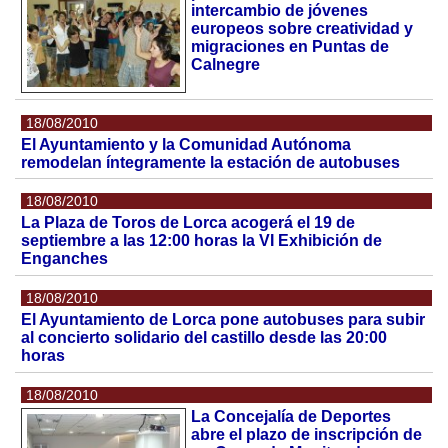
intercambio de jóvenes
europeos sobre creatividad y
migraciones en Puntas de
Calnegre
18/08/2010
El Ayuntamiento y la Comunidad Autónoma
remodelan íntegramente la estación de autobuses
18/08/2010
La Plaza de Toros de Lorca acogerá el 19 de
septiembre a las 12:00 horas la VI Exhibición de
Enganches
18/08/2010
El Ayuntamiento de Lorca pone autobuses para subir
al concierto solidario del castillo desde las 20:00
horas
18/08/2010
La Concejalía de Deportes
abre el plazo de inscripción de