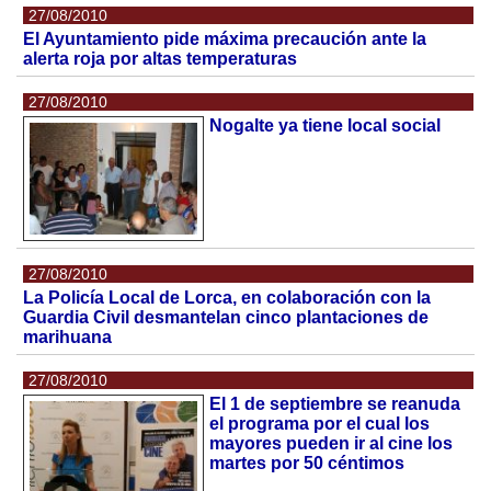
27/08/2010
El Ayuntamiento pide máxima precaución ante la
alerta roja por altas temperaturas
27/08/2010
Nogalte ya tiene local social
27/08/2010
La Policía Local de Lorca, en colaboración con la
Guardia Civil desmantelan cinco plantaciones de
marihuana
27/08/2010
El 1 de septiembre se reanuda
el programa por el cual los
mayores pueden ir al cine los
martes por 50 céntimos