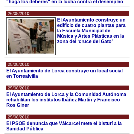
"haga los deberes" en la lucha contra el desempleo
26/08/2010
El Ayuntamiento construye un
edificio de cuatro plantas para
la Escuela Municipal de
Música y Artes Plásticas en la
zona del ‘cruce del Gato’
25/08/2010
El Ayuntamiento de Lorca construye un local social
en Torrealvilla
25/08/2010
El Ayuntamiento de Lorca y la Comunidad Autónoma
rehabilitan los institutos Ibáñez Martín y Francisco
Ros Giner
25/08/2010
El PSOE denuncia que Válcarcel mete el bisturí a la
Sanidad Pública