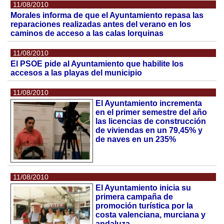
11/08/2010
Morales informa de que el Ayuntamiento repasa las
reparaciones realizadas antes del verano en los
caminos de acceso a las calas lorquinas
11/08/2010
El PSOE pide al Ayuntamiento que habilite los
accesos a las playas del municipio
11/08/2010
El Ayuntamiento incrementa
en el primer semestre del año
las licencias de construcción
de viviendas en un 79,45% y
de naves en un 235%
11/08/2010
El Ayuntamiento inicia su
primera campaña de
promoción turística por la
costa valenciana, murciana y
andaluza