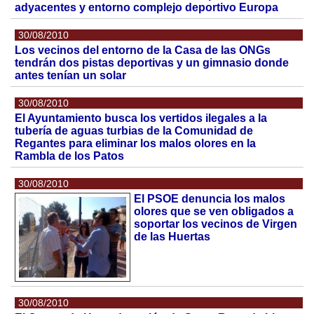
adyacentes y entorno complejo deportivo Europa
30/08/2010
Los vecinos del entorno de la Casa de las ONGs
tendrán dos pistas deportivas y un gimnasio donde
antes tenían un solar
30/08/2010
El Ayuntamiento busca los vertidos ilegales a la
tubería de aguas turbias de la Comunidad de
Regantes para eliminar los malos olores en la
Rambla de los Patos
30/08/2010
El PSOE denuncia los malos
olores que se ven obligados a
soportar los vecinos de Virgen
de las Huertas
30/08/2010