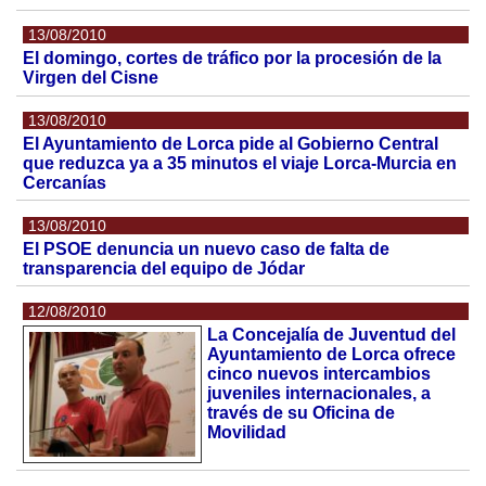
13/08/2010
El domingo, cortes de tráfico por la procesión de la
Virgen del Cisne
13/08/2010
El Ayuntamiento de Lorca pide al Gobierno Central
que reduzca ya a 35 minutos el viaje Lorca-Murcia en
Cercanías
13/08/2010
El PSOE denuncia un nuevo caso de falta de
transparencia del equipo de Jódar
12/08/2010
La Concejalía de Juventud del
Ayuntamiento de Lorca ofrece
cinco nuevos intercambios
juveniles internacionales, a
través de su Oficina de
Movilidad