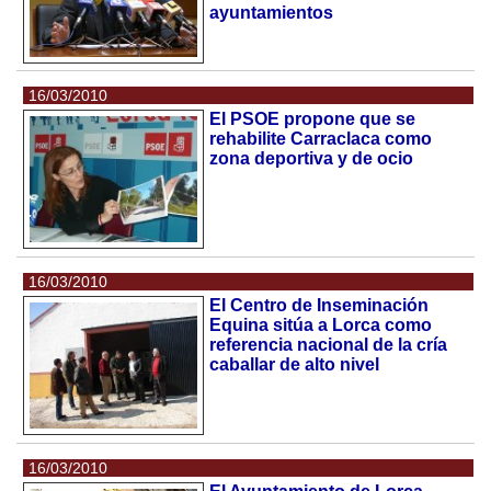
ayuntamientos
16/03/2010
El PSOE propone que se
rehabilite Carraclaca como
zona deportiva y de ocio
16/03/2010
El Centro de Inseminación
Equina sitúa a Lorca como
referencia nacional de la cría
caballar de alto nivel
16/03/2010