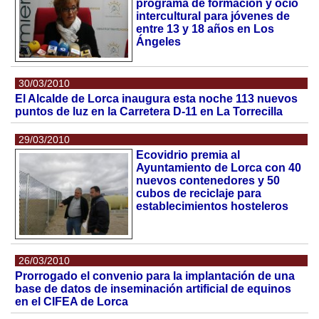
programa de formación y ocio
intercultural para jóvenes de
entre 13 y 18 años en Los
Ángeles
30/03/2010
El Alcalde de Lorca inaugura esta noche 113 nuevos
puntos de luz en la Carretera D-11 en La Torrecilla
29/03/2010
Ecovidrio premia al
Ayuntamiento de Lorca con 40
nuevos contenedores y 50
cubos de reciclaje para
establecimientos hosteleros
26/03/2010
Prorrogado el convenio para la implantación de una
base de datos de inseminación artificial de equinos
en el CIFEA de Lorca