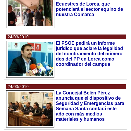
Ecuestres de Lorca, que
potenciará el sector equino de
nuestra Comarca
24/03/2010
El PSOE pedirá un informe
jurídico que aclare la legalidad
del nombramiento del número
dos del PP en Lorca como
coordinador del campus
24/03/2010
La Concejal Belén Pérez
anuncia que el dispositivo de
Seguridad y Emergencias para
Semana Santa contará este
año con más medios
materiales y humanos