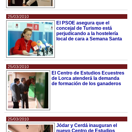
25/03/2010
El PSOE asegura que el
concejal de Turismo está
perjudicando a la hostelería
local de cara a Semana Santa
25/03/2010
El Centro de Estudios Ecuestres
de Lorca atenderá la demanda
de formación de los ganaderos
25/03/2010
Jódar y Cerdá inauguran el
nuevo Centro de Estudios