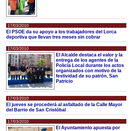
17/03/2010
El PSOE da su apoyo a los trabajadores del Lorca
deportiva que llevan tres meses sin cobrar
17/03/2010
El Alcalde destaca el valor y la
entrega de los agentes de la
Policía Local durante los actos
organizados con motivo de la
festividad de su patrón, San
Patricio
17/03/2010
El jueves se procederá al asfaltado de la Calle Mayor
del Barrio de San Cristóbal
17/03/2010
El Ayuntamiento apuesta por