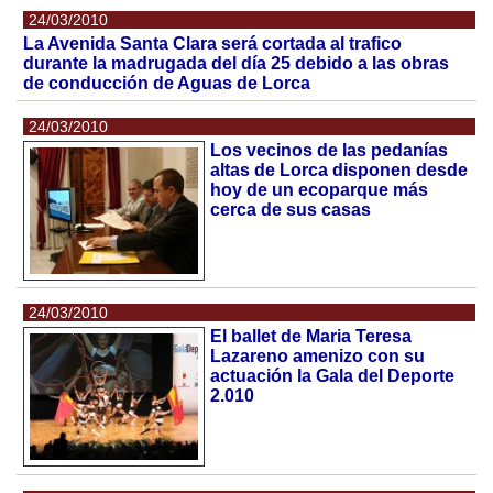
24/03/2010
La Avenida Santa Clara será cortada al trafico
durante la madrugada del día 25 debido a las obras
de conducción de Aguas de Lorca
24/03/2010
Los vecinos de las pedanías
altas de Lorca disponen desde
hoy de un ecoparque más
cerca de sus casas
24/03/2010
El ballet de Maria Teresa
Lazareno amenizo con su
actuación la Gala del Deporte
2.010