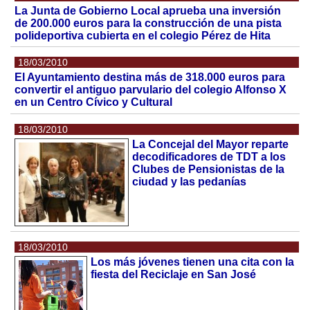
La Junta de Gobierno Local aprueba una inversión
de 200.000 euros para la construcción de una pista
polideportiva cubierta en el colegio Pérez de Hita
18/03/2010
El Ayuntamiento destina más de 318.000 euros para
convertir el antiguo parvulario del colegio Alfonso X
en un Centro Cívico y Cultural
18/03/2010
La Concejal del Mayor reparte
decodificadores de TDT a los
Clubes de Pensionistas de la
ciudad y las pedanías
18/03/2010
Los más jóvenes tienen una cita con la
fiesta del Reciclaje en San José