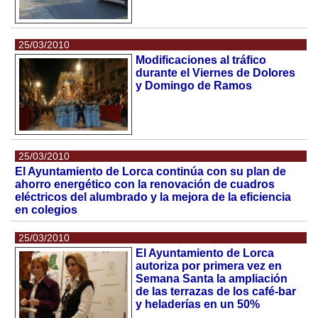
25/03/2010
Modificaciones al tráfico
durante el Viernes de Dolores
y Domingo de Ramos
25/03/2010
El Ayuntamiento de Lorca continúa con su plan de
ahorro energético con la renovación de cuadros
eléctricos del alumbrado y la mejora de la eficiencia
en colegios
25/03/2010
El Ayuntamiento de Lorca
autoriza por primera vez en
Semana Santa la ampliación
de las terrazas de los café-bar
y heladerías en un 50%