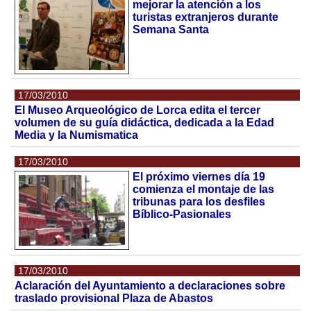
mejorar la atención a los
turistas extranjeros durante
Semana Santa
17/03/2010
El Museo Arqueológico de Lorca edita el tercer
volumen de su guía didáctica, dedicada a la Edad
Media y la Numismatica
17/03/2010
El próximo viernes día 19
comienza el montaje de las
tribunas para los desfiles
Bíblico-Pasionales
17/03/2010
Aclaración del Ayuntamiento a declaraciones sobre
traslado provisional Plaza de Abastos