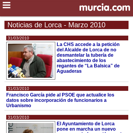
Noticias de Lorca - Marzo 2010
31/03/2010
La CHS accede a la petición
del Alcalde de Lorca de no
desmantelar la tubería de
abastecimiento de los
regantes de “La Balsica” de
Aguaderas
31/03/2010
Francisco García pide al PSOE que actualice los
datos sobre incorporación de funcionarios a
Urbanismo
31/03/2010
El Ayuntamiento de Lorca
pone en marcha un nuevo