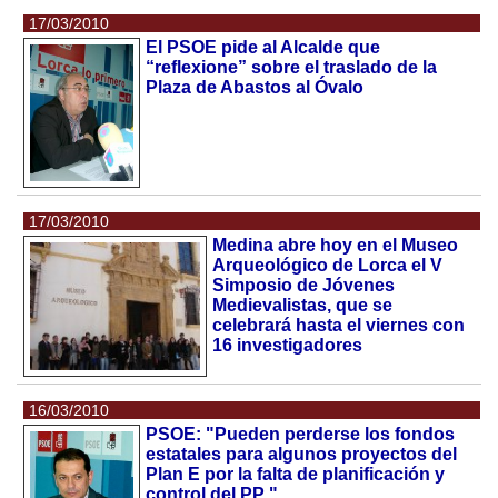
17/03/2010
El PSOE pide al Alcalde que
“reflexione” sobre el traslado de la
Plaza de Abastos al Óvalo
17/03/2010
Medina abre hoy en el Museo
Arqueológico de Lorca el V
Simposio de Jóvenes
Medievalistas, que se
celebrará hasta el viernes con
16 investigadores
16/03/2010
PSOE: "Pueden perderse los fondos
estatales para algunos proyectos del
Plan E por la falta de planificación y
control del PP "