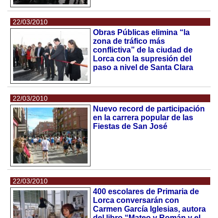
22/03/2010
Obras Públicas elimina “la
zona de tráfico más
conflictiva” de la ciudad de
Lorca con la supresión del
paso a nivel de Santa Clara
22/03/2010
Nuevo record de participación
en la carrera popular de las
Fiestas de San José
22/03/2010
400 escolares de Primaria de
Lorca conversarán con
Carmen García Iglesias, autora
del libro “Mateo y Román y el