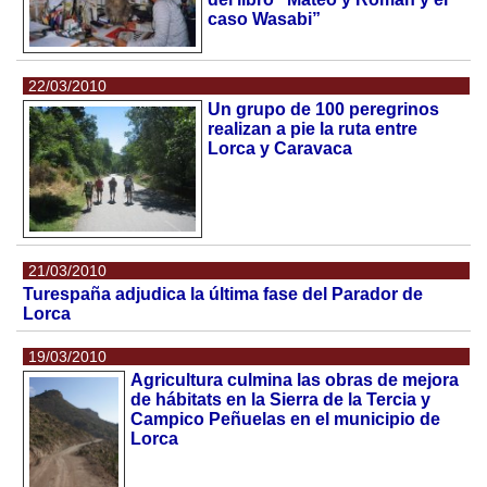
caso Wasabi”
22/03/2010
Un grupo de 100 peregrinos
realizan a pie la ruta entre
Lorca y Caravaca
21/03/2010
Turespaña adjudica la última fase del Parador de
Lorca
19/03/2010
Agricultura culmina las obras de mejora
de hábitats en la Sierra de la Tercia y
Campico Peñuelas en el municipio de
Lorca