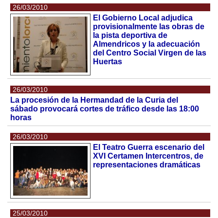
26/03/2010
El Gobierno Local adjudica
provisionalmente las obras de
la pista deportiva de
Almendricos y la adecuación
del Centro Social Virgen de las
Huertas
26/03/2010
La procesión de la Hermandad de la Curia del
sábado provocará cortes de tráfico desde las 18:00
horas
26/03/2010
El Teatro Guerra escenario del
XVI Certamen Intercentros, de
representaciones dramáticas
25/03/2010