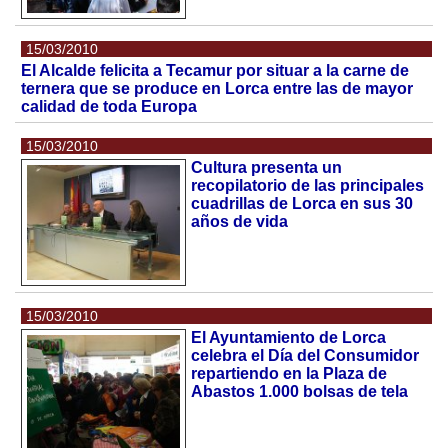
15/03/2010
El Alcalde felicita a Tecamur por situar a la carne de
ternera que se produce en Lorca entre las de mayor
calidad de toda Europa
15/03/2010
Cultura presenta un
recopilatorio de las principales
cuadrillas de Lorca en sus 30
años de vida
15/03/2010
El Ayuntamiento de Lorca
celebra el Día del Consumidor
repartiendo en la Plaza de
Abastos 1.000 bolsas de tela