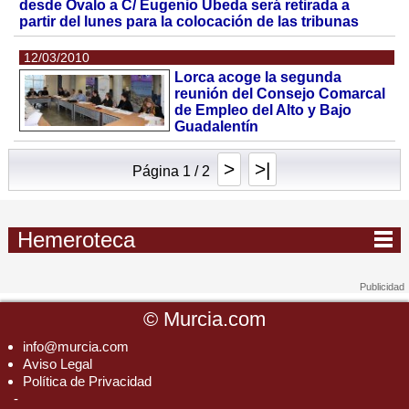
desde Ovalo a C/ Eugenio Úbeda será retirada a
partir del lunes para la colocación de las tribunas
12/03/2010
Lorca acoge la segunda
reunión del Consejo Comarcal
de Empleo del Alto y Bajo
Guadalentín
>
>|
Página 1 / 2
Hemeroteca
©
Murcia.com
info@murcia.com
Aviso Legal
Política de Privacidad
-