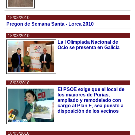
18/03/2010
Pregon de Semana Santa - Lorca 2010
18/03/2010
La I Olimpiada Nacional de
Ocio se presenta en Galicia
18/03/2010
El PSOE exige que el local de
los mayores de Purias,
ampliado y remodelado con
cargo al Plan E, sea puesto a
disposición de los vecinos
18/03/2010