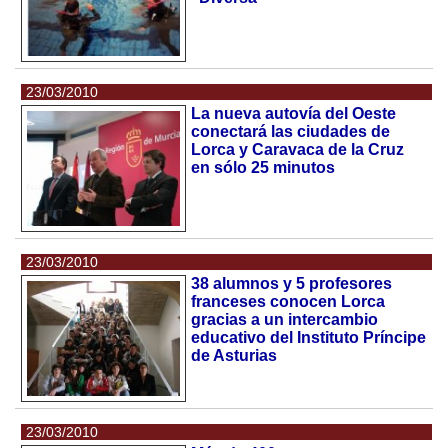
23/03/2010
La nueva autovía del Oeste
conectará las ciudades de
Lorca y Caravaca de la Cruz
en sólo 25 minutos
23/03/2010
38 alumnos y 5 profesores
franceses conocen Lorca
gracias a un intercambio
educativo del Instituto Príncipe
de Asturias
23/03/2010