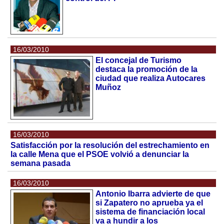
16/03/2010
El concejal de Turismo
destaca la promoción de la
ciudad que realiza Autocares
Muñoz
16/03/2010
Satisfacción por la resolución del estrechamiento en
la calle Mena que el PSOE volvió a denunciar la
semana pasada
16/03/2010
Antonio Ibarra advierte de que
si Zapatero no aprueba ya el
sistema de financiación local
va a hundir a los