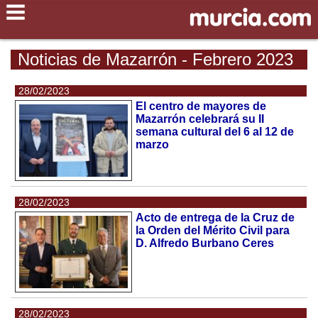
Noticias de Mazarrón - Febrero 2023
28/02/2023
El centro de mayores de
Mazarrón celebrará su II
semana cultural del 6 al 12 de
marzo
28/02/2023
Acto de entrega de la Cruz de
la Orden del Mérito Civil para
D. Alfredo Burbano Ceres
28/02/2023