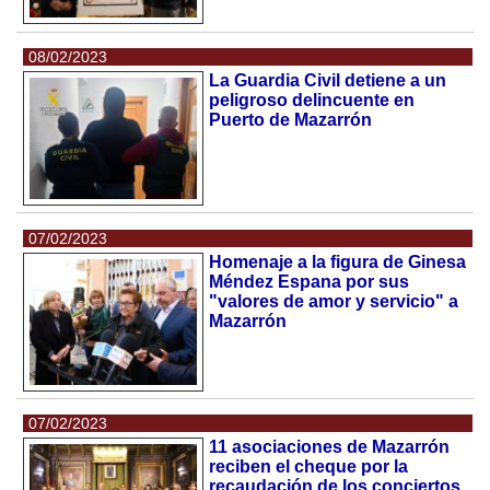
08/02/2023
La Guardia Civil detiene a un
peligroso delincuente en
Puerto de Mazarrón
07/02/2023
Homenaje a la figura de Ginesa
Méndez Espana por sus
"valores de amor y servicio" a
Mazarrón
07/02/2023
11 asociaciones de Mazarrón
reciben el cheque por la
recaudación de los conciertos