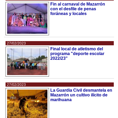
Fin al carnaval de Mazarrón
con el desfile de penas
foráneas y locales
27/02/2023
Final local de atletismo del
programa "deporte escolar
2022/23"
27/02/2023
La Guardia Civil desmantela en
Mazarrón un cultivo ilícito de
marihuana