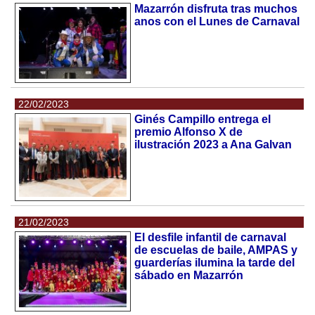
Mazarrón disfruta tras muchos
anos con el Lunes de Carnaval
22/02/2023
Ginés Campillo entrega el
premio Alfonso X de
ilustración 2023 a Ana Galvan
21/02/2023
El desfile infantil de carnaval
de escuelas de baile, AMPAS y
guarderías ilumina la tarde del
sábado en Mazarrón