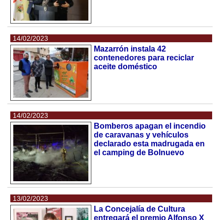
14/02/2023
Mazarrón instala 42
contenedores para reciclar
aceite doméstico
14/02/2023
Bomberos apagan el incendio
de caravanas y vehículos
declarado esta madrugada en
el camping de Bolnuevo
13/02/2023
La Concejalía de Cultura
entregará el premio Alfonso X