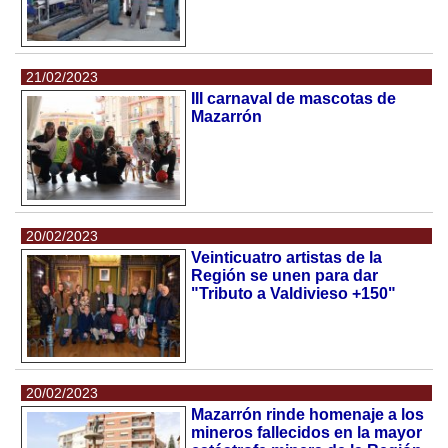
21/02/2023
III carnaval de mascotas de
Mazarrón
20/02/2023
Veinticuatro artistas de la
Región se unen para dar
"Tributo a Valdivieso +150"
20/02/2023
Mazarrón rinde homenaje a los
mineros fallecidos en la mayor