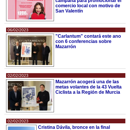
campana para promocionar el
comercio local con motivo de
San Valentín
06/02/2023
"Carlantum" contará este ano
con 6 conferencias sobre
Mazarrón
02/02/2023
Mazarrón acogerá una de las
metas volantes de la 43 Vuelta
Ciclista a la Región de Murcia
02/02/2023
Cristina Dávila, bronce en la final