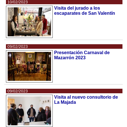
10/02/2023
Visita del jurado a los
escaparates de San Valentín
09/02/2023
Presentación Carnaval de
Mazarrón 2023
09/02/2023
Visita al nuevo consultorio de
La Majada