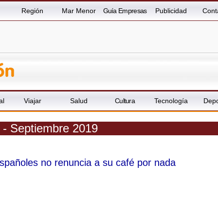
Región
Mar Menor
Guía Empresas
Publicidad
Cont
al
Viajar
Salud
Cultura
Tecnología
Depo
a - Septiembre 2019
spañoles no renuncia a su café por nada