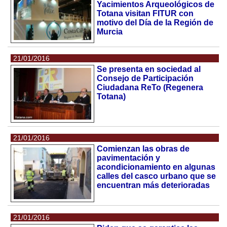
Yacimientos Arqueológicos de
Totana visitan FITUR con
motivo del Día de la Región de
Murcia
21/01/2016
Se presenta en sociedad al
Consejo de Participación
Ciudadana ReTo (Regenera
Totana)
21/01/2016
Comienzan las obras de
pavimentación y
acondicionamiento en algunas
calles del casco urbano que se
encuentran más deterioradas
21/01/2016