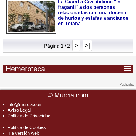
La Guardia Civil detiene "in
fraganti" a dos personas
relacionadas con una docena
de hurtos y estafas a ancianos
en Totana
>
>|
Página 1 / 2
Hemeroteca
©
Murcia.com
info@murcia.com
Aviso Legal
Política de Privacidad
-
Política de Cookies
Ir a versión web