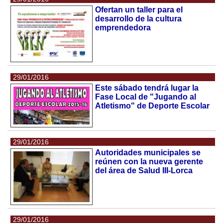
Ofertan un taller para el
desarrollo de la cultura
emprendedora
29/01/2016
Este sábado tendrá lugar la
Fase Local de "Jugando al
Atletismo" de Deporte Escolar
29/01/2016
Autoridades municipales se
reúnen con la nueva gerente
del área de Salud III-Lorca
29/01/2016