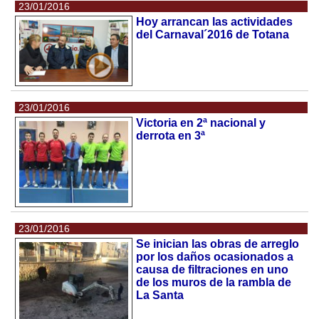
23/01/2016
Hoy arrancan las actividades
del Carnaval´2016 de Totana
23/01/2016
Victoria en 2ª nacional y
derrota en 3ª
23/01/2016
Se inician las obras de arreglo
por los daños ocasionados a
causa de filtraciones en uno
de los muros de la rambla de
La Santa