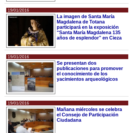
19/01/2016
La imagen de Santa María
Magdalena de Totana
participará en la exposición
“Santa María Magdalena 135
años de esplendor” en Cieza
19/01/2016
Se presentan dos
publicaciones para promover
el conocimiento de los
yacimientos arqueológicos
19/01/2016
Mañana miércoles se celebra
el Consejo de Participación
Ciudadana