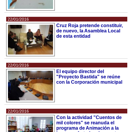
22/01/2016
Cruz Roja pretende constituir,
de nuevo, la Asamblea Local
de esta entidad
22/01/2016
El equipo director del
"Proyecto Bastida" se reúne
con la Corporación municipal
22/01/2016
Con la actividad "Cuentos de
mil colores" se reanuda el
programa de Animación a la