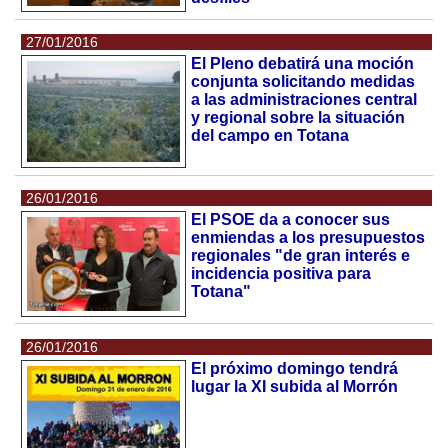
27/01/2016
El Pleno debatirá una moción
conjunta solicitando medidas
a las administraciones central
y regional sobre la situación
del campo en Totana
26/01/2016
El PSOE da a conocer sus
enmiendas a los presupuestos
regionales "de gran interés e
incidencia positiva para
Totana"
26/01/2016
El próximo domingo tendrá
lugar la XI subida al Morrón