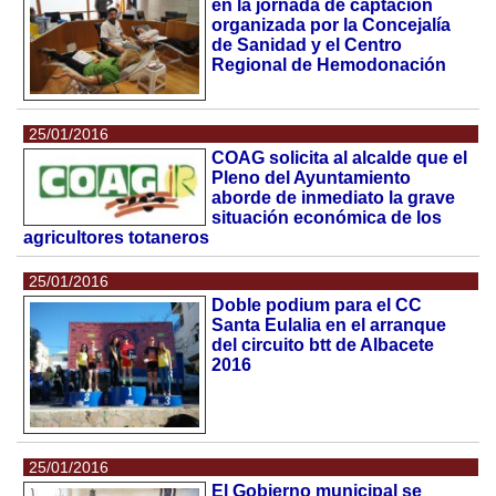
en la jornada de captación
organizada por la Concejalía
de Sanidad y el Centro
Regional de Hemodonación
25/01/2016
COAG solicita al alcalde que el
Pleno del Ayuntamiento
aborde de inmediato la grave
situación económica de los
agricultores totaneros
25/01/2016
Doble podium para el CC
Santa Eulalia en el arranque
del circuito btt de Albacete
2016
25/01/2016
El Gobierno municipal se