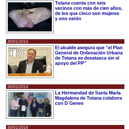
Totana cuenta con seis
vecinos con más de cien años,
de los que cinco son mujeres
y uno varón
30/01/2016
El alcalde asegura que "el Plan
General de Ordenación Urbana
de Totana se desatasca sin el
apoyo del PP"
30/01/2016
La Hermandad de Santa María
Magdalena de Totana colabora
con D´Genes
30/01/2016