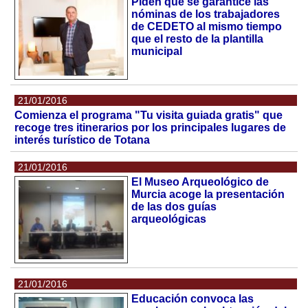
Piden que se garantice las
nóminas de los trabajadores
de CEDETO al mismo tiempo
que el resto de la plantilla
municipal
21/01/2016
Comienza el programa "Tu visita guiada gratis" que
recoge tres itinerarios por los principales lugares de
interés turístico de Totana
21/01/2016
El Museo Arqueológico de
Murcia acoge la presentación
de las dos guías
arqueológicas
21/01/2016
Educación convoca las