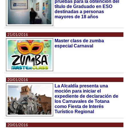
pruebas para la obtención del
título de Graduado en ESO
destinadas a personas
mayores de 18 años
21/01/2016
Master class de zumba
especial Carnaval
20/01/2016
La Alcaldía presenta una
moción para iniciar el
expediente de declaración de
los Carnavales de Totana
como Fiesta de Interés
Turístico Regional
20/01/2016