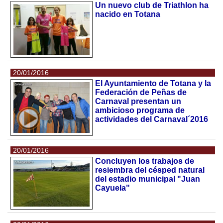
Un nuevo club de Triathlon ha
nacido en Totana
20/01/2016
El Ayuntamiento de Totana y la
Federación de Peñas de
Carnaval presentan un
ambicioso programa de
actividades del Carnaval´2016
20/01/2016
Concluyen los trabajos de
resiembra del césped natural
del estadio municipal "Juan
Cayuela"