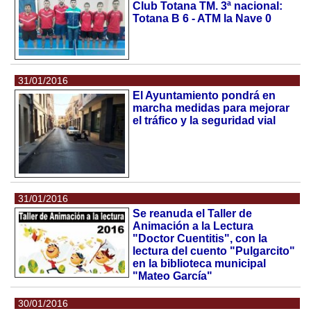
Club Totana TM. 3ª nacional:
Totana B 6 - ATM la Nave 0
31/01/2016
El Ayuntamiento pondrá en
marcha medidas para mejorar
el tráfico y la seguridad vial
31/01/2016
Se reanuda el Taller de
Animación a la Lectura
"Doctor Cuentitis", con la
lectura del cuento "Pulgarcito"
en la biblioteca municipal
"Mateo García"
30/01/2016