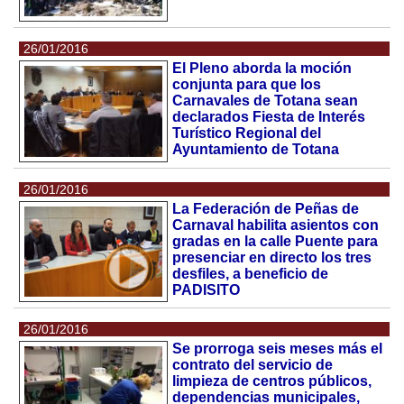
26/01/2016
El Pleno aborda la moción
conjunta para que los
Carnavales de Totana sean
declarados Fiesta de Interés
Turístico Regional del
Ayuntamiento de Totana
26/01/2016
La Federación de Peñas de
Carnaval habilita asientos con
gradas en la calle Puente para
presenciar en directo los tres
desfiles, a beneficio de
PADISITO
26/01/2016
Se prorroga seis meses más el
contrato del servicio de
limpieza de centros públicos,
dependencias municipales,