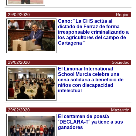
29/02/2020
Región
Cano: "La CHS actúa al
dictado de Ferraz de forma
irresponsable criminalizando a
los agricultores del campo de
Cartagena "
29/02/2020
Sociedad
El Limonar International
School Murcia celebra una
cena solidaria a beneficio de
niños con discapacidad
intelectual
29/02/2020
Mazarrón
El certamen de poesía
´DECLARA-T´ ya tiene a sus
ganadores