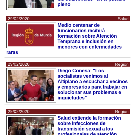
pleno
29/02/2020
Salud
Medio centenar de
funcionarios recibirá
formación sobre Atención
Temprana e inclusión en
menores con enfermedades
raras
29/02/2020
Región
Diego Conesa: "Los
socialistas venimos al
Altiplano a escuchar a vecinos
y empresarios para trabajar en
solucionar sus problemas e
inquietudes"
29/02/2020
Región
Salud extiende la formación
sobre infecciones de
transmisión sexual a los
profesionales de atención