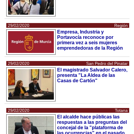
29/02/2020
Región
Empresa, Industria y
Portavocía reconoce por
primera vez a seis mujeres
emprendedoras de la Región
29/02/2020
San Pedro del Pinatar
El magistrado Salvador Calero,
presenta "La Aldea de las
Casas de Cartón"
29/02/2020
Totana
El alcalde hace públicas las
respuestas a las preguntas del
concejal de la "plataforma de
las ocurrencias" en el pasado