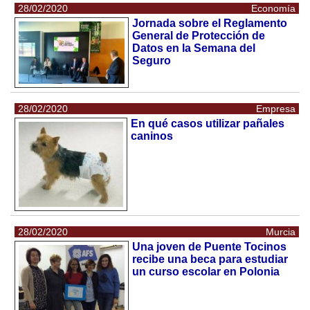
28/02/2020
Economía
Jornada sobre el Reglamento
General de Protección de
Datos en la Semana del
Seguro
28/02/2020
Empresa
En qué casos utilizar pañales
caninos
28/02/2020
Murcia
Una joven de Puente Tocinos
recibe una beca para estudiar
un curso escolar en Polonia