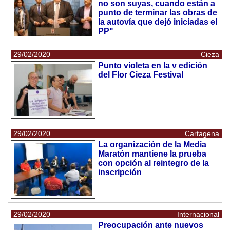
no son suyas, cuando están a
punto de terminar las obras de
la autovía que dejó iniciadas el
PP"
29/02/2020
Cieza
Punto violeta en la v edición
del Flor Cieza Festival
29/02/2020
Cartagena
La organización de la Media
Maratón mantiene la prueba
con opción al reintegro de la
inscripción
29/02/2020
Internacional
Preocupación ante nuevos