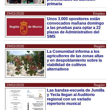
primaria
29/02/2020
Empleo
Unos 3.000 opositores están
convocados mañana domingo
a las pruebas para optar a 22
plazas de Administrativo del
SMS
29/02/2020
Región
La Comunidad informa a los
agricultores de las zonas altas
y en despoblamiento sobre la
viabilidad de cultivos
alternativos
29/02/2020
Región
Las bandas-escuela de Jumilla
y Yecla llegan al Auditorio
regional con un variado
repertorio musical