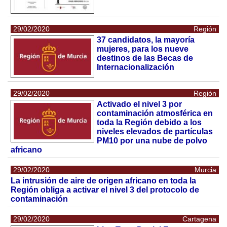
29/02/2020
Región
37 candidatos, la mayoría
mujeres, para los nueve
destinos de las Becas de
Internacionalización
29/02/2020
Región
Activado el nivel 3 por
contaminación atmosférica en
toda la Región debido a los
niveles elevados de partículas
PM10 por una nube de polvo
africano
29/02/2020
Murcia
La intrusión de aire de origen africano en toda la
Región obliga a activar el nivel 3 del protocolo de
contaminación
29/02/2020
Cartagena