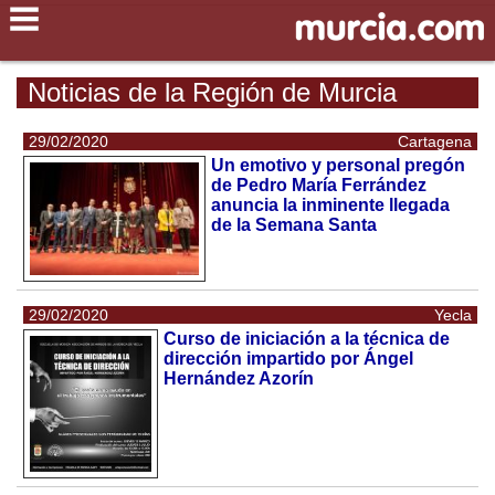
Noticias de la Región de Murcia
29/02/2020
Cartagena
Un emotivo y personal pregón
de Pedro María Ferrández
anuncia la inminente llegada
de la Semana Santa
29/02/2020
Yecla
Curso de iniciación a la técnica de
dirección impartido por Ángel
Hernández Azorín