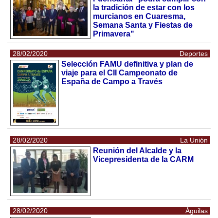
la tradición de estar con los
murcianos en Cuaresma,
Semana Santa y Fiestas de
Primavera"
28/02/2020
Deportes
Selección FAMU definitiva y plan de
viaje para el CII Campeonato de
España de Campo a Través
28/02/2020
La Unión
Reunión del Alcalde y la
Vicepresidenta de la CARM
28/02/2020
Águilas