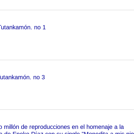
Tutankamón. no 1
utankamón. no 3
 millón de reproducciones en el homenaje a la
ra de Eneko Díaz con su single "Monedita a mis pie