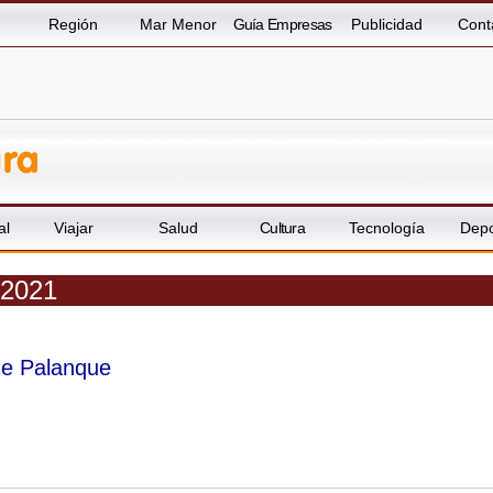
Región
Mar Menor
Guía Empresas
Publicidad
Cont
al
Viajar
Salud
Cultura
Tecnología
Depo
 2021
de Palanque