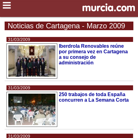
Noticias de Cartagena - Marzo 2009
31/03/2009
Iberdrola Renovables reúne
por primera vez en Cartagena
a su consejo de
administración
31/03/2009
250 trabajos de toda España
concurren a La Semana Corta
31/03/2009