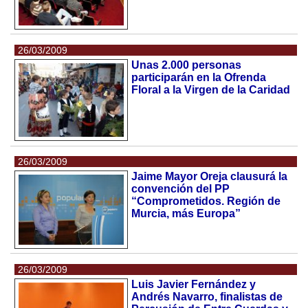
26/03/2009
Unas 2.000 personas
participarán en la Ofrenda
Floral a la Virgen de la Caridad
26/03/2009
Jaime Mayor Oreja clausurá la
convención del PP
“Comprometidos. Región de
Murcia, más Europa”
26/03/2009
Luis Javier Fernández y
Andrés Navarro, finalistas de