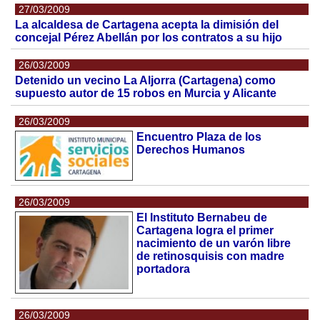
27/03/2009
La alcaldesa de Cartagena acepta la dimisión del
concejal Pérez Abellán por los contratos a su hijo
26/03/2009
Detenido un vecino La Aljorra (Cartagena) como
supuesto autor de 15 robos en Murcia y Alicante
26/03/2009
Encuentro Plaza de los
Derechos Humanos
26/03/2009
El Instituto Bernabeu de
Cartagena logra el primer
nacimiento de un varón libre
de retinosquisis con madre
portadora
26/03/2009