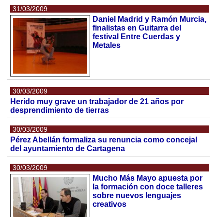
31/03/2009
Daniel Madrid y Ramón Murcia,
finalistas en Guitarra del
festival Entre Cuerdas y
Metales
30/03/2009
Herido muy grave un trabajador de 21 años por
desprendimiento de tierras
30/03/2009
Pérez Abellán formaliza su renuncia como concejal
del ayuntamiento de Cartagena
30/03/2009
Mucho Más Mayo apuesta por
la formación con doce talleres
sobre nuevos lenguajes
creativos