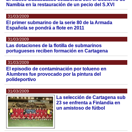
Namibia en la restauración de un pecio del S.XVI
31/03/2009
El primer submarino de la serie 80 de la Armada
Española se pondrá a flote en 2011
31/03/2009
Las dotaciones de la flotilla de submarinos
portugueses reciben formación en Cartagena
31/03/2009
El episodio de contaminación por tolueno en
Alumbres fue provocado por la pintura del
polideportivo
31/03/2009
La selección de Cartagena sub
23 se enfrenta a Finlandia en
un amistoso de fútbol