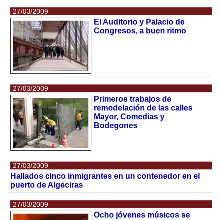
27/03/2009
El Auditorio y Palacio de
Congresos, a buen ritmo
27/03/2009
Primeros trabajos de
remodelación de las calles
Mayor, Comedias y
Bodegones
27/03/2009
Hallados cinco inmigrantes en un contenedor en el
puerto de Algeciras
27/03/2009
Ocho jóvenes músicos se