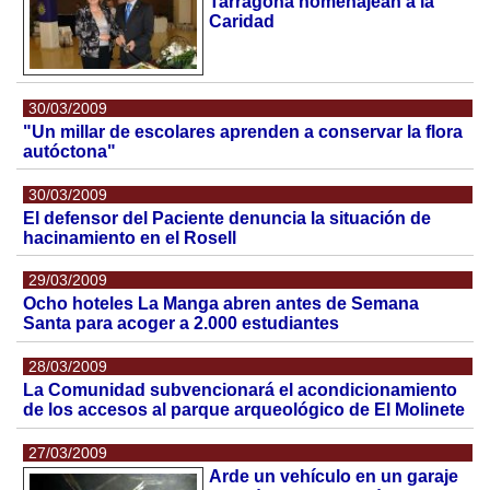
Tarragona homenajean a la
Caridad
30/03/2009
"Un millar de escolares aprenden a conservar la flora
autóctona"
30/03/2009
El defensor del Paciente denuncia la situación de
hacinamiento en el Rosell
29/03/2009
Ocho hoteles La Manga abren antes de Semana
Santa para acoger a 2.000 estudiantes
28/03/2009
La Comunidad subvencionará el acondicionamiento
de los accesos al parque arqueológico de El Molinete
27/03/2009
Arde un vehículo en un garaje