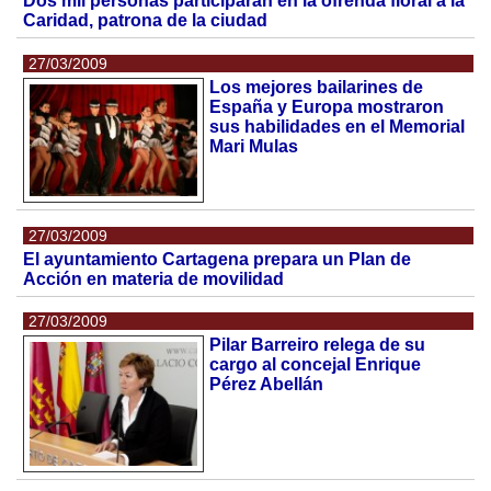
Dos mil personas participarán en la ofrenda floral a la
Caridad, patrona de la ciudad
27/03/2009
Los mejores bailarines de
España y Europa mostraron
sus habilidades en el Memorial
Mari Mulas
27/03/2009
El ayuntamiento Cartagena prepara un Plan de
Acción en materia de movilidad
27/03/2009
Pilar Barreiro relega de su
cargo al concejal Enrique
Pérez Abellán