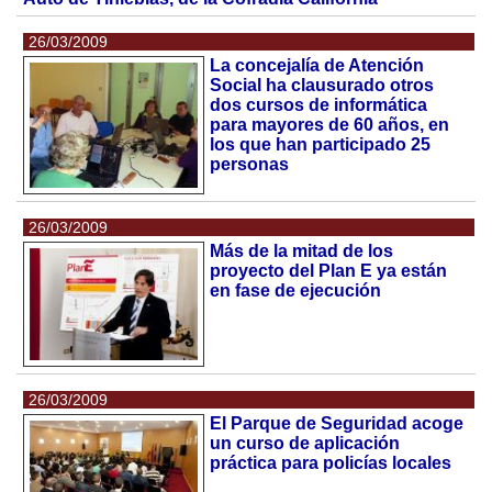
26/03/2009
La concejalía de Atención
Social ha clausurado otros
dos cursos de informática
para mayores de 60 años, en
los que han participado 25
personas
26/03/2009
Más de la mitad de los
proyecto del Plan E ya están
en fase de ejecución
26/03/2009
El Parque de Seguridad acoge
un curso de aplicación
práctica para policías locales