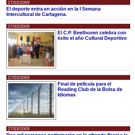
27/03/2009
El deporte entra en acción en la I Semana
Intercultural de Cartagena.
27/03/2009
El C.P. Beethoven celebra con
éxito el año Cultural Deportivo
27/03/2009
Final de película para el
Reading Club de la Bolsa de
Idiomas
27/03/2009