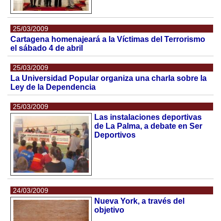
25/03/2009
Cartagena homenajeará a la Víctimas del Terrorismo
el sábado 4 de abril
25/03/2009
La Universidad Popular organiza una charla sobre la
Ley de la Dependencia
25/03/2009
Las instalaciones deportivas
de La Palma, a debate en Ser
Deportivos
24/03/2009
Nueva York, a través del
objetivo