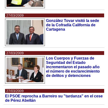
27/03/2009
González Tovar visitó la sede
de la Cofradía California de
Cartagena
27/03/2009
Los Cuerpos y Fuerzas de
Seguridad del Estado
incrementaron el pasado año
el número de esclarecimiento
de delitos y detenciones
27/03/2009
El PSOE reprocha a Barreiro su "tardanza" en el cese
de Pérez Abellán