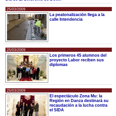
25/03/2009
La peatonalización llega a la
calle Intendencia
25/03/2009
Los primeros 45 alumnos del
proyecto Labor reciben sus
diplomas
25/03/2009
El espectáculo Zona Mu: la
Región en Danza destinará su
recaudación a la lucha contra
el SIDA