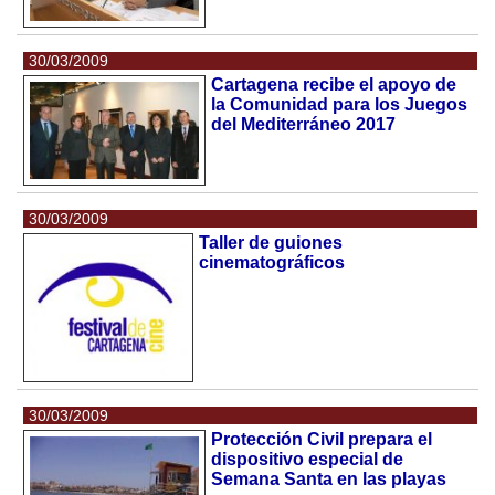
30/03/2009
Cartagena recibe el apoyo de
la Comunidad para los Juegos
del Mediterráneo 2017
30/03/2009
Taller de guiones
cinematográficos
30/03/2009
Protección Civil prepara el
dispositivo especial de
Semana Santa en las playas