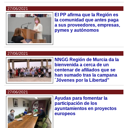
27/06/2021
El PP afirma que la Región es
la comunidad que antes paga
a sus proveedores, empresas,
pymes y autónomos
27/06/2021
NNGG Región de Murcia da la
bienvenida a cerca de un
centenar de afiliados que se
han sumado tras la campana
´Jóvenes por la Libertad"
27/06/2021
Ayudas para fomentar la
participación de los
ayuntamientos en proyectos
europeos