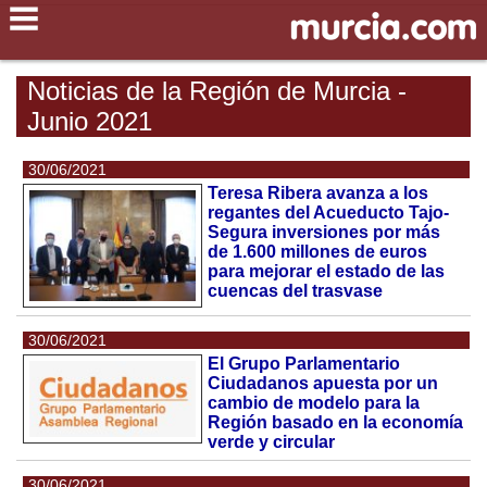
Noticias de la Región de Murcia -
Junio 2021
30/06/2021
Teresa Ribera avanza a los
regantes del Acueducto Tajo-
Segura inversiones por más
de 1.600 millones de euros
para mejorar el estado de las
cuencas del trasvase
30/06/2021
El Grupo Parlamentario
Ciudadanos apuesta por un
cambio de modelo para la
Región basado en la economía
verde y circular
30/06/2021