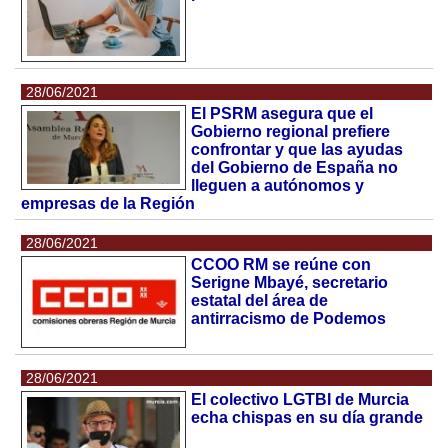
28/06/2021
El PSRM asegura que el
Gobierno regional prefiere
confrontar y que las ayudas
del Gobierno de España no
lleguen a autónomos y
empresas de la Región
28/06/2021
CCOO RM se reúne con
Serigne Mbayé, secretario
estatal del área de
antirracismo de Podemos
28/06/2021
El colectivo LGTBI de Murcia
echa chispas en su día grande