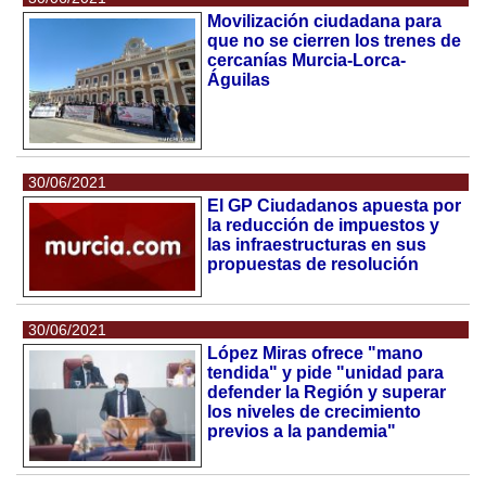
Movilización ciudadana para
que no se cierren los trenes de
cercanías Murcia-Lorca-
Águilas
30/06/2021
El GP Ciudadanos apuesta por
la reducción de impuestos y
las infraestructuras en sus
propuestas de resolución
30/06/2021
López Miras ofrece "mano
tendida" y pide "unidad para
defender la Región y superar
los niveles de crecimiento
previos a la pandemia"