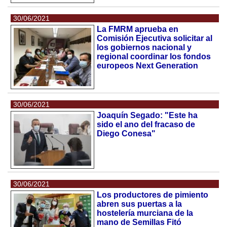
30/06/2021
La FMRM aprueba en
Comisión Ejecutiva solicitar al
los gobiernos nacional y
regional coordinar los fondos
europeos Next Generation
30/06/2021
Joaquín Segado: "Este ha
sido el ano del fracaso de
Diego Conesa"
30/06/2021
Los productores de pimiento
abren sus puertas a la
hostelería murciana de la
mano de Semillas Fitó