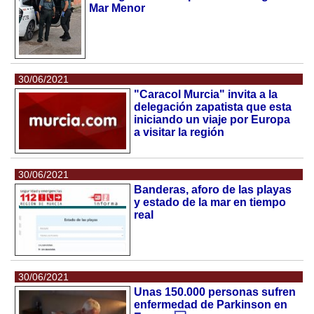
Mar Menor
30/06/2021
"Caracol Murcia" invita a la
delegación zapatista que esta
iniciando un viaje por Europa
a visitar la región
30/06/2021
Banderas, aforo de las playas
y estado de la mar en tiempo
real
30/06/2021
Unas 150.000 personas sufren
enfermedad de Parkinson en