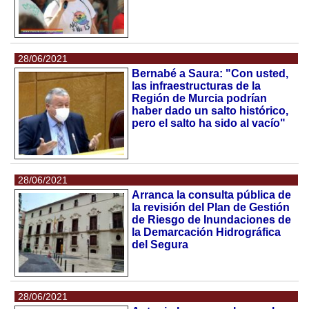
28/06/2021
Bernabé a Saura: "Con usted,
las infraestructuras de la
Región de Murcia podrían
haber dado un salto histórico,
pero el salto ha sido al vacío"
28/06/2021
Arranca la consulta pública de
la revisión del Plan de Gestión
de Riesgo de Inundaciones de
la Demarcación Hidrográfica
del Segura
28/06/2021