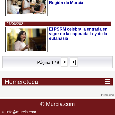
Región de Murcia
26/06/2021
El PSRM celebra la entrada en
vigor de la esperada Ley de la
eutanasia
>
>|
Página 1 / 9
Hemeroteca
©
Murcia.com
info@murcia.com