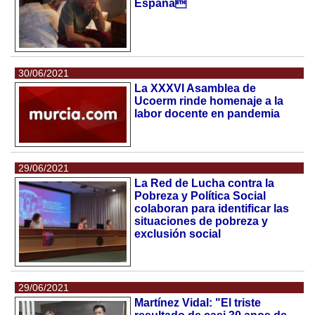
Espana
30/06/2021
La XXXVI Asamblea de
Ucoerm rinde homenaje a la
labor docente en pandemia
29/06/2021
La Red de Lucha contra la
Pobreza y Política Social
colaboran para identificar las
situaciones de pobreza y
exclusión social
29/06/2021
Martínez Vidal: "El triste