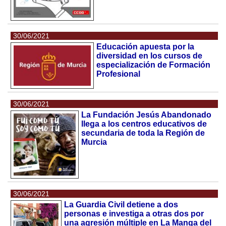
30/06/2021
Educación apuesta por la
diversidad en los cursos de
especialización de Formación
Profesional
30/06/2021
La Fundación Jesús Abandonado
llega a los centros educativos de
secundaria de toda la Región de
Murcia
30/06/2021
La Guardia Civil detiene a dos
personas e investiga a otras dos por
una agresión múltiple en La Manga del