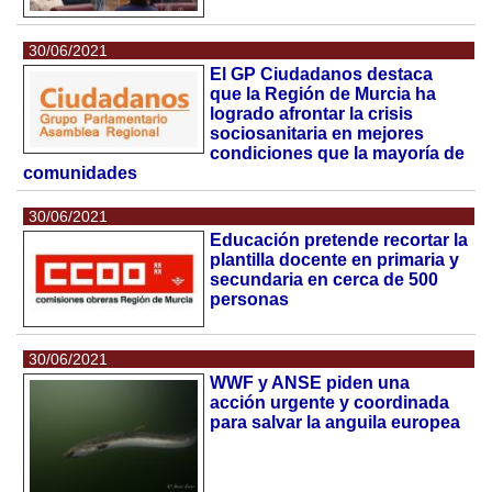
30/06/2021
El GP Ciudadanos destaca
que la Región de Murcia ha
logrado afrontar la crisis
sociosanitaria en mejores
condiciones que la mayoría de
comunidades
30/06/2021
Educación pretende recortar la
plantilla docente en primaria y
secundaria en cerca de 500
personas
30/06/2021
WWF y ANSE piden una
acción urgente y coordinada
para salvar la anguila europea