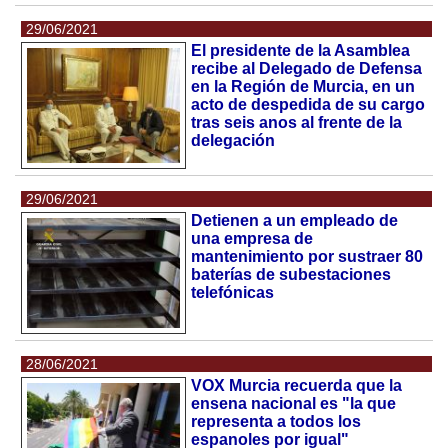
29/06/2021
El presidente de la Asamblea
recibe al Delegado de Defensa
en la Región de Murcia, en un
acto de despedida de su cargo
tras seis anos al frente de la
delegación
29/06/2021
Detienen a un empleado de
una empresa de
mantenimiento por sustraer 80
baterías de subestaciones
telefónicas
28/06/2021
VOX Murcia recuerda que la
ensena nacional es "la que
representa a todos los
espanoles por igual"