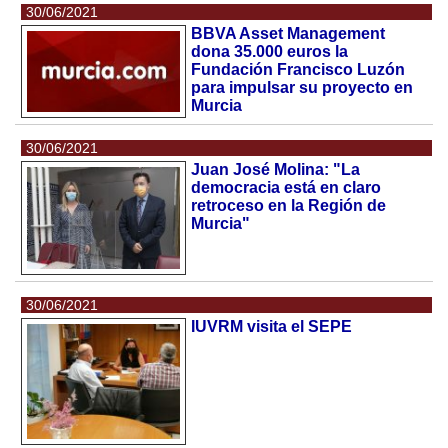
30/06/2021
BBVA Asset Management
dona 35.000 euros la
Fundación Francisco Luzón
para impulsar su proyecto en
Murcia
30/06/2021
Juan José Molina: "La
democracia está en claro
retroceso en la Región de
Murcia"
30/06/2021
IUVRM visita el SEPE