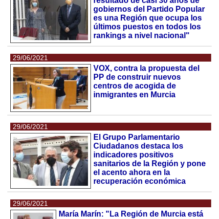
resultado de casi 30 anos de
gobiernos del Partido Popular
es una Región que ocupa los
últimos puestos en todos los
rankings a nivel nacional"
29/06/2021
VOX, contra la propuesta del
PP de construir nuevos
centros de acogida de
inmigrantes en Murcia
29/06/2021
El Grupo Parlamentario
Ciudadanos destaca los
indicadores positivos
sanitarios de la Región y pone
el acento ahora en la
recuperación económica
29/06/2021
María Marín: "La Región de Murcia está