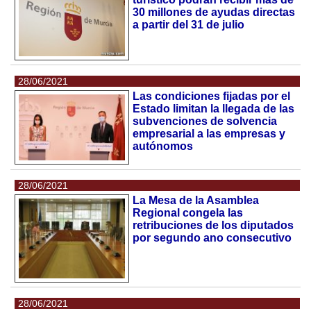
30 millones de ayudas directas
a partir del 31 de julio
28/06/2021
Las condiciones fijadas por el
Estado limitan la llegada de las
subvenciones de solvencia
empresarial a las empresas y
autónomos
28/06/2021
La Mesa de la Asamblea
Regional congela las
retribuciones de los diputados
por segundo ano consecutivo
28/06/2021