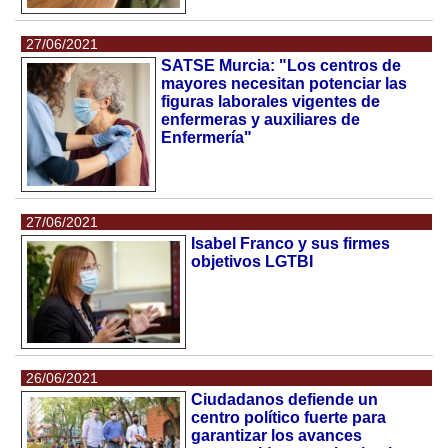
27/06/2021
SATSE Murcia: "Los centros de
mayores necesitan potenciar las
figuras laborales vigentes de
enfermeras y auxiliares de
Enfermería"
27/06/2021
Isabel Franco y sus firmes
objetivos LGTBI
26/06/2021
Ciudadanos defiende un
centro político fuerte para
garantizar los avances