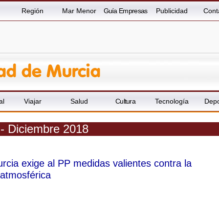
Región
Mar Menor
Guía Empresas
Publicidad
Cont
al
Viajar
Salud
Cultura
Tecnología
Depo
 - Diciembre 2018
ia exige al PP medidas valientes contra la
atmosférica