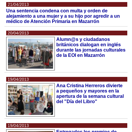
21/04/2013
Una sentencia condena con multa y orden de
alejamiento a una mujer y a su hijo por agredir a un
médico de Atención Primaria en Mazarrón
20/04/2013
Alumn@s y ciudadanos
británicos dialogan en inglés
durante las jornadas culturales
de la EOI en Mazarrón
19/04/2013
Ana Cristina Herreros divierte
a pequeños y mayores en la
apertura de la semana cultural
del "Día del Libro"
19/04/2013
Entregados los premios de