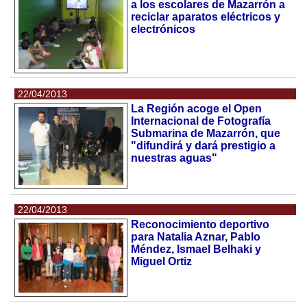
a los escolares de Mazarrón a
reciclar aparatos eléctricos y
electrónicos
22/04/2013
La Región acoge el Open
Internacional de Fotografía
Submarina de Mazarrón, que
"difundirá y dará prestigio a
nuestras aguas"
22/04/2013
Reconocimiento deportivo
para Natalia Aznar, Pablo
Méndez, Ismael Belhaki y
Miguel Ortiz