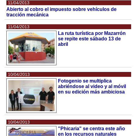
11/04/2013
Abierto al cobro el impuesto sobre vehículos de
tracción mecánica
11/04/2013
La ruta turística por Mazarrón
se repite este sábado 13 de
abril
10/04/2013
Fotogenio se multiplica
abriéndose al video y al móvil
en su edición más ambiciosa
10/04/2013
"Phicaria" se centra este año
en los recursos naturales