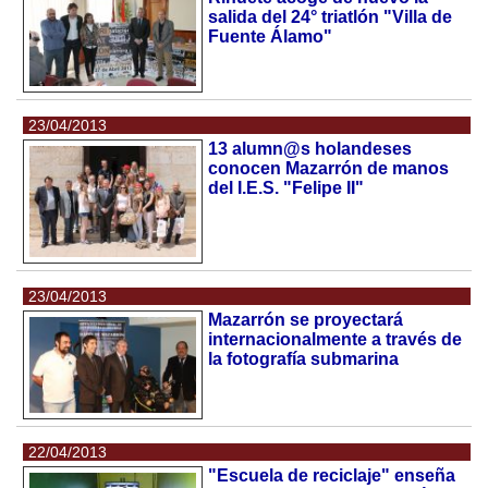
salida del 24° triatlón "Villa de
Fuente Álamo"
23/04/2013
13 alumn@s holandeses
conocen Mazarrón de manos
del I.E.S. "Felipe II"
23/04/2013
Mazarrón se proyectará
internacionalmente a través de
la fotografía submarina
22/04/2013
"Escuela de reciclaje" enseña