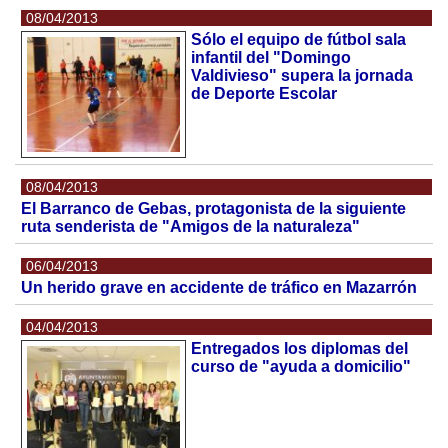
08/04/2013
Sólo el equipo de fútbol sala
infantil del "Domingo
Valdivieso" supera la jornada
de Deporte Escolar
08/04/2013
El Barranco de Gebas, protagonista de la siguiente
ruta senderista de "Amigos de la naturaleza"
06/04/2013
Un herido grave en accidente de tráfico en Mazarrón
04/04/2013
Entregados los diplomas del
curso de "ayuda a domicilio"