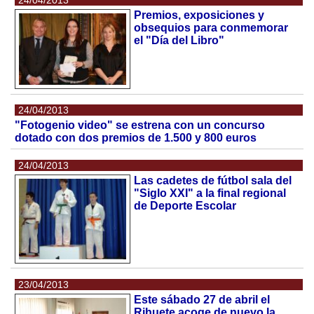
24/04/2013
Premios, exposiciones y
obsequios para conmemorar
el "Día del Libro"
24/04/2013
"Fotogenio video" se estrena con un concurso
dotado con dos premios de 1.500 y 800 euros
24/04/2013
Las cadetes de fútbol sala del
"Siglo XXI" a la final regional
de Deporte Escolar
23/04/2013
Este sábado 27 de abril el
Rihuete acoge de nuevo la