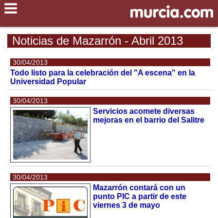
Noticias de Mazarrón - Abril 2013
30/04/2013
Todo listo para la celebración del "A escena" en la
Universidad Popular
30/04/2013
Servicios acomete diversas
mejoras en el barrio del Salitre
30/04/2013
Mazarrón contará con un
punto PIC a partir de este
viernes 3 de mayo