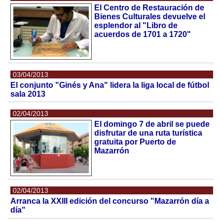
El Centro de Restauración de
Bienes Culturales devuelve el
esplendor al "Libro de
acuerdos de 1701 a 1720"
03/04/2013
El conjunto "Ginés y Ana" lidera la liga local de fútbol
sala 2013
02/04/2013
El domingo 7 de abril se puede
disfrutar de una ruta turística
gratuita por Puerto de
Mazarrón
02/04/2013
Arranca la XXIII edición del concurso "Mazarrón día a
día"