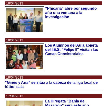
18/04/2013
"Phicaria" abre por segundo
año una ventana a la
investigación
18/04/2013
Los Alumnos del Aula abierta
del I.E.S. "Felipe II" visitan las
Casas Consistoriales
18/04/2013
"Ginés y Ana" se sitúa a la cabeza de la liga local de
fútbol sala
17/04/2013
La III regata "Bahía de
Mazarrón" será este año