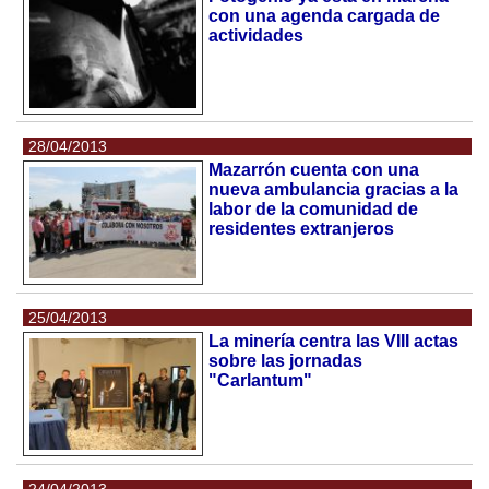
con una agenda cargada de
actividades
28/04/2013
Mazarrón cuenta con una
nueva ambulancia gracias a la
labor de la comunidad de
residentes extranjeros
25/04/2013
La minería centra las VIII actas
sobre las jornadas
"Carlantum"