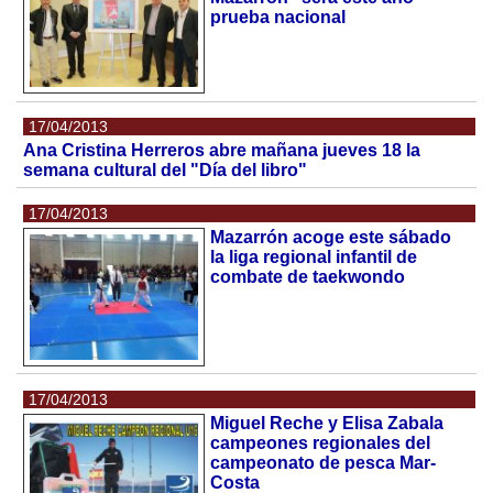
prueba nacional
17/04/2013
Ana Cristina Herreros abre mañana jueves 18 la
semana cultural del "Día del libro"
17/04/2013
Mazarrón acoge este sábado
la liga regional infantil de
combate de taekwondo
17/04/2013
Miguel Reche y Elisa Zabala
campeones regionales del
campeonato de pesca Mar-
Costa