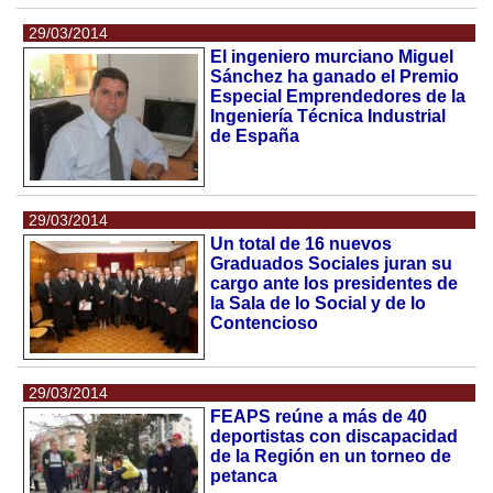
29/03/2014
El ingeniero murciano Miguel
Sánchez ha ganado el Premio
Especial Emprendedores de la
Ingeniería Técnica Industrial
de España
29/03/2014
Un total de 16 nuevos
Graduados Sociales juran su
cargo ante los presidentes de
la Sala de lo Social y de lo
Contencioso
29/03/2014
FEAPS reúne a más de 40
deportistas con discapacidad
de la Región en un torneo de
petanca