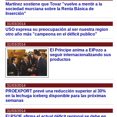
Martínez sostiene que Tovar "vuelve a mentir a la
sociedad murciana sobre la Renta Básica de
Inserción"
31/03/2014
USO expresa su preocupación al ser nuestra region
otro año más "campeona en el déficit publico"
31/03/2014
El Príncipe anima a ElPozo a
seguir internacionalizando sus
productos
31/03/2014
PROEXPORT prevé una reducción superior al 30%
en la lechuga iceberg disponible para las próximas
semanas
31/03/2014
El PSOE afirma el actual déficit regional se debe en