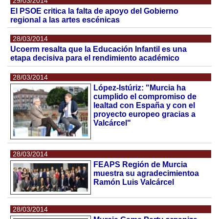
29/03/2014
El PSOE critica la falta de apoyo del Gobierno
regional a las artes escénicas
28/03/2014
Ucoerm resalta que la Educación Infantil es una
etapa decisiva para el rendimiento académico
28/03/2014
López-Istúriz: "Murcia ha
cumplido el compromiso de
lealtad con España y con el
proyecto europeo gracias a
Valcárcel"
28/03/2014
FEAPS Región de Murcia
muestra su agradecimientoa
Ramón Luis Valcárcel
28/03/2014