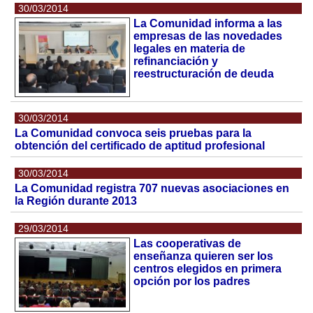
30/03/2014
La Comunidad informa a las
empresas de las novedades
legales en materia de
refinanciación y
reestructuración de deuda
30/03/2014
La Comunidad convoca seis pruebas para la
obtención del certificado de aptitud profesional
30/03/2014
La Comunidad registra 707 nuevas asociaciones en
la Región durante 2013
29/03/2014
Las cooperativas de
enseñanza quieren ser los
centros elegidos en primera
opción por los padres