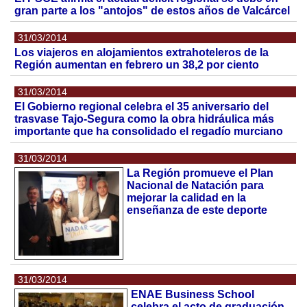
gran parte a los "antojos" de estos años de Valcárcel
31/03/2014
Los viajeros en alojamientos extrahoteleros de la
Región aumentan en febrero un 38,2 por ciento
31/03/2014
El Gobierno regional celebra el 35 aniversario del
trasvase Tajo-Segura como la obra hidráulica más
importante que ha consolidado el regadío murciano
31/03/2014
La Región promueve el Plan
Nacional de Natación para
mejorar la calidad en la
enseñanza de este deporte
31/03/2014
ENAE Business School
celebra el acto de graduación