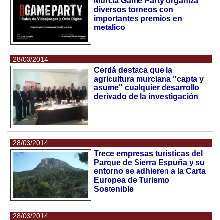
Murcia Game Party organiza
diversos torneos con
importantes premios en
metálico
28/03/2014
Cerdá destaca que la
agricultura murciana "capta y
asume" cualquier desarrollo
derivado de la investigación
28/03/2014
Trece empresas turísticas del
Parque de Sierra Espuña y su
entorno se adhieren a la Carta
Europea de Turismo
Sostenible
28/03/2014