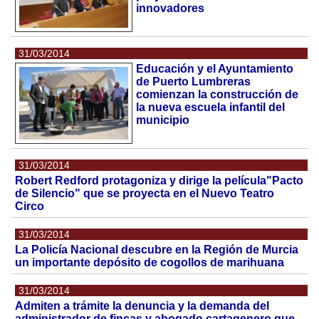
innovadores
31/03/2014
Educación y el Ayuntamiento
de Puerto Lumbreras
comienzan la construcción de
la nueva escuela infantil del
municipio
31/03/2014
Robert Redford protagoniza y dirige la película"Pacto
de Silencio" que se proyecta en el Nuevo Teatro
Circo
31/03/2014
La Policía Nacional descubre en la Región de Murcia
un importante depósito de cogollos de marihuana
31/03/2014
Admiten a trámite la denuncia y la demanda del
administrador de fincas y abogado cartagenero que