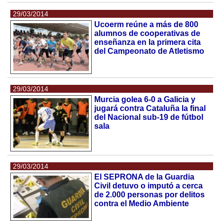
29/03/2014
Ucoerm reúne a más de 800
alumnos de cooperativas de
enseñanza en la primera cita
del Campeonato de Atletismo
29/03/2014
Murcia golea 6-0 a Galicia y
jugará contra Cataluña la final
del Nacional sub-19 de fútbol
sala
29/03/2014
El SEPRONA de la Guardia
Civil detuvo o imputó a cerca
de 2.000 personas por delitos
contra el Medio Ambiente