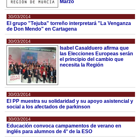
Marzo
30/03/2014
El grupo "Tejuba" torreño interpretará "La Venganza
de Don Mendo" en Cartagena
30/03/2014
Isabel Casalduero afirma que
las Elecciones Europeas serán
el principio del cambio que
necesita la Región
30/03/2014
El PP muestra su solidaridad y su apoyo asistencial y
social a los afectados de parkinson
30/03/2014
Educación convoca campamentos de verano en
inglés para alumnos de 4° de la ESO