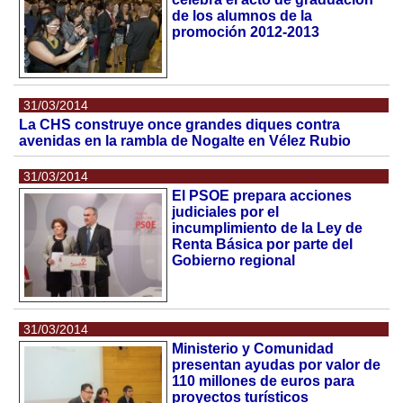
de los alumnos de la
promoción 2012-2013
31/03/2014
La CHS construye once grandes diques contra
avenidas en la rambla de Nogalte en Vélez Rubio
31/03/2014
El PSOE prepara acciones
judiciales por el
incumplimiento de la Ley de
Renta Básica por parte del
Gobierno regional
31/03/2014
Ministerio y Comunidad
presentan ayudas por valor de
110 millones de euros para
proyectos turísticos