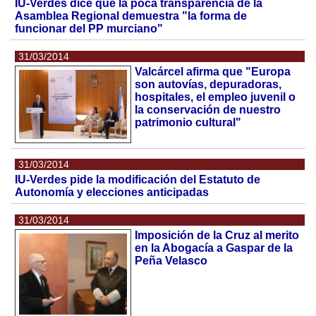
IU-Verdes dice que la poca transparencia de la
Asamblea Regional demuestra "la forma de
funcionar del PP murciano"
31/03/2014
Valcárcel afirma que "Europa
son autovías, depuradoras,
hospitales, el empleo juvenil o
la conservación de nuestro
patrimonio cultural"
31/03/2014
IU-Verdes pide la modificación del Estatuto de
Autonomía y elecciones anticipadas
31/03/2014
Imposición de la Cruz al merito
en la Abogacía a Gaspar de la
Peña Velasco