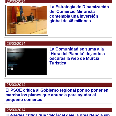
28/03/2014
La Estrategia de Dinamización
del Comercio Minorista
contempla una inversión
global de 46 millones
28/03/2014
La Comunidad se suma a la
´Hora del Planeta´ dejando a
oscuras la web de Murcia
Turística
28/03/2014
El PSOE critica al Gobierno regional por no poner en
marcha los planes que anuncia para ayudar al
pequeño comercio
28/03/2014
IU-Verdes critica que Valcárcel deje la presidencia sin