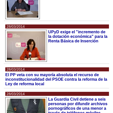
28/03/2014
UPyD exige el "incremento de
la dotación económica" para la
Renta Básica de Inserción
28/03/2014
El PP veta con su mayoría absoluta el recurso de
inconstitucionalidad del PSOE contra la reforma de la
Ley de reforma local
28/03/2014
La Guardia Civil detiene a seis
personas por difundir archivos
pornográficos de una menor a
través de teléfonos móviles