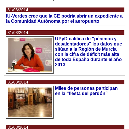
31/03/2014
IU-Verdes cree que la CE podría abrir un expediente a
la Comunidad Autónoma por el aeropuerto
31/03/2014
UPyD califica de "pésimos y
desalentadores" los datos que
sitúan a la Región de Murcia
con la cifra de déficit más alta
de toda España durante el año
2013
31/03/2014
Miles de personas participan
en la “fiesta del perdón”
31/03/2014