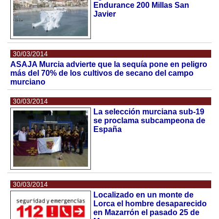
Endurance 200 Millas San
Javier
30/03/2014
ASAJA Murcia advierte que la sequía pone en peligro
más del 70% de los cultivos de secano del campo
murciano
30/03/2014
La selección murciana sub-19
se proclama subcampeona de
España
30/03/2014
Localizado en un monte de
Lorca el hombre desaparecido
en Mazarrón el pasado 25 de