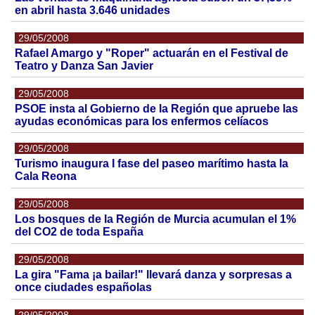
en abril hasta 3.646 unidades
29/05/2008
Rafael Amargo y "Roper" actuarán en el Festival de
Teatro y Danza San Javier
29/05/2008
PSOE insta al Gobierno de la Región que apruebe las
ayudas económicas para los enfermos celíacos
29/05/2008
Turismo inaugura I fase del paseo marítimo hasta la
Cala Reona
29/05/2008
Los bosques de la Región de Murcia acumulan el 1%
del CO2 de toda España
29/05/2008
La gira "Fama ¡a bailar!" llevará danza y sorpresas a
once ciudades españolas