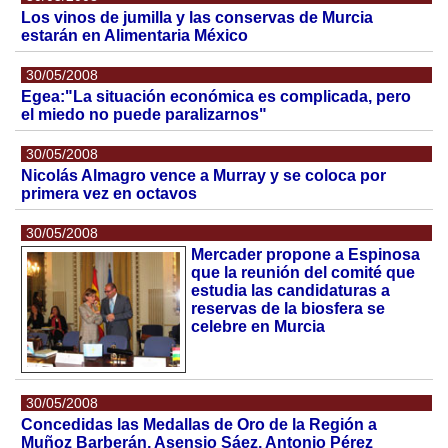
Los vinos de jumilla y las conservas de Murcia
estarán en Alimentaria México
30/05/2008
Egea:"La situación económica es complicada, pero
el miedo no puede paralizarnos"
30/05/2008
Nicolás Almagro vence a Murray y se coloca por
primera vez en octavos
30/05/2008
Mercader propone a Espinosa
que la reunión del comité que
estudia las candidaturas a
reservas de la biosfera se
celebre en Murcia
30/05/2008
Concedidas las Medallas de Oro de la Región a
Muñoz Barberán, Asensio Sáez, Antonio Pérez