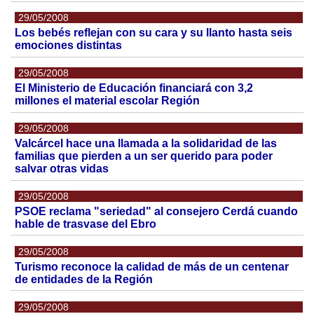
29/05/2008
Los bebés reflejan con su cara y su llanto hasta seis
emociones distintas
29/05/2008
El Ministerio de Educación financiará con 3,2
millones el material escolar Región
29/05/2008
Valcárcel hace una llamada a la solidaridad de las
familias que pierden a un ser querido para poder
salvar otras vidas
29/05/2008
PSOE reclama "seriedad" al consejero Cerdá cuando
hable de trasvase del Ebro
29/05/2008
Turismo reconoce la calidad de más de un centenar
de entidades de la Región
29/05/2008