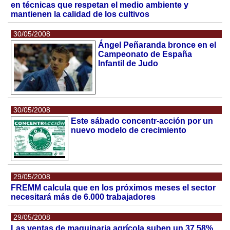
en técnicas que respetan el medio ambiente y
mantienen la calidad de los cultivos
30/05/2008
Ángel Peñaranda bronce en el
Campeonato de España
Infantil de Judo
30/05/2008
Este sábado concentr-acción por un
nuevo modelo de crecimiento
29/05/2008
FREMM calcula que en los próximos meses el sector
necesitará más de 6.000 trabajadores
29/05/2008
Las ventas de maquinaria agrícola suben un 37,58%