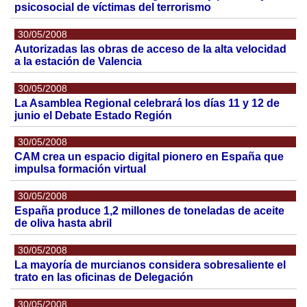
psicosocial de víctimas del terrorismo
30/05/2008
Autorizadas las obras de acceso de la alta velocidad
a la estación de Valencia
30/05/2008
La Asamblea Regional celebrará los días 11 y 12 de
junio el Debate Estado Región
30/05/2008
CAM crea un espacio digital pionero en España que
impulsa formación virtual
30/05/2008
España produce 1,2 millones de toneladas de aceite
de oliva hasta abril
30/05/2008
La mayoría de murcianos considera sobresaliente el
trato en las oficinas de Delegación
30/05/2008