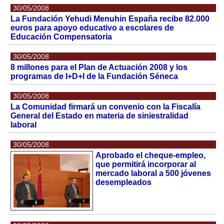
30/05/2008
La Fundación Yehudi Menuhin España recibe 82.000
euros para apoyo educativo a escolares de
Educación Compensatoria
30/05/2008
8 millones para el Plan de Actuación 2008 y los
programas de I+D+I de la Fundación Séneca
30/05/2008
La Comunidad firmará un convenio con la Fiscalía
General del Estado en materia de siniestralidad
laboral
30/05/2008
Aprobado el cheque-empleo,
que permitirá incorporar al
mercado laboral a 500 jóvenes
desempleados