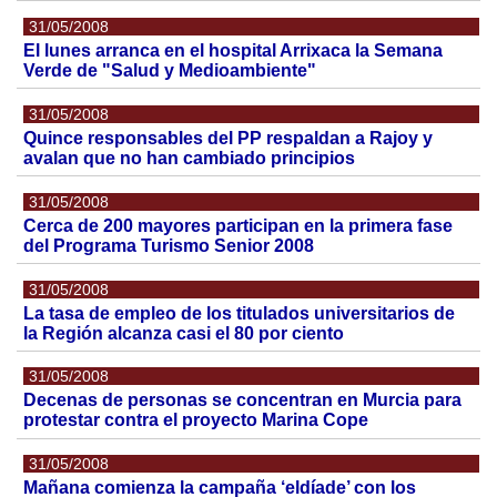
31/05/2008
El lunes arranca en el hospital Arrixaca la Semana
Verde de "Salud y Medioambiente"
31/05/2008
Quince responsables del PP respaldan a Rajoy y
avalan que no han cambiado principios
31/05/2008
Cerca de 200 mayores participan en la primera fase
del Programa Turismo Senior 2008
31/05/2008
La tasa de empleo de los titulados universitarios de
la Región alcanza casi el 80 por ciento
31/05/2008
Decenas de personas se concentran en Murcia para
protestar contra el proyecto Marina Cope
31/05/2008
Mañana comienza la campaña ‘eldíade’ con los