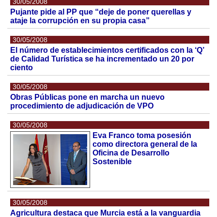
30/05/2008
Pujante pide al PP que “deje de poner querellas y
ataje la corrupción en su propia casa”
30/05/2008
El número de establecimientos certificados con la ‘Q’
de Calidad Turística se ha incrementado un 20 por
ciento
30/05/2008
Obras Públicas pone en marcha un nuevo
procedimiento de adjudicación de VPO
30/05/2008
Eva Franco toma posesión
como directora general de la
Oficina de Desarrollo
Sostenible
30/05/2008
Agricultura destaca que Murcia está a la vanguardia