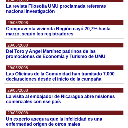
29/05/2008
La revista Filosofía UMU proclamada referente
nacional investigación
29/05/2008
Compraventa vivienda Región cayó 20,7% hasta
marzo, según los registradores
29/05/2008
Del Toro y Angel Martínez padrinos de las
promociones de Economía y Turismo de UMU
29/05/2008
Las Oficinas de la Comunidad han tramitado 7.000
declaraciones desde el inicio de la campaña
29/05/2008
La visita al embajador de Nicaragua abre misiones
comerciales con ese país
29/05/2008
Un experto asegura que la infelicidad es una
enfermedad origen de otros males