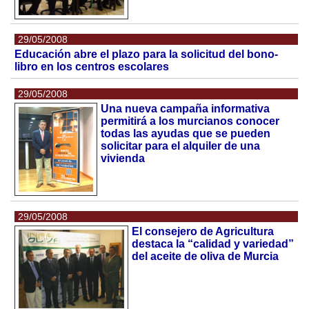
29/05/2008
Educación abre el plazo para la solicitud del bono-
libro en los centros escolares
29/05/2008
Una nueva campaña informativa
permitirá a los murcianos conocer
todas las ayudas que se pueden
solicitar para el alquiler de una
vivienda
29/05/2008
El consejero de Agricultura
destaca la “calidad y variedad”
del aceite de oliva de Murcia