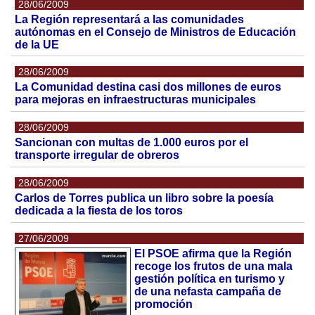
28/06/2009
La Región representará a las comunidades
autónomas en el Consejo de Ministros de Educación
de la UE
28/06/2009
La Comunidad destina casi dos millones de euros
para mejoras en infraestructuras municipales
28/06/2009
Sancionan con multas de 1.000 euros por el
transporte irregular de obreros
28/06/2009
Carlos de Torres publica un libro sobre la poesía
dedicada a la fiesta de los toros
27/06/2009
El PSOE afirma que la Región
recoge los frutos de una mala
gestión política en turismo y
de una nefasta campaña de
promoción