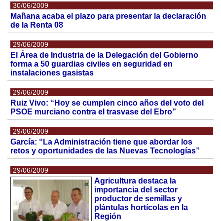
30/06/2009
Mañana acaba el plazo para presentar la declaración
de la Renta 08
29/06/2009
El Área de Industria de la Delegación del Gobierno
forma a 50 guardias civiles en seguridad en
instalaciones gasistas
29/06/2009
Ruiz Vivo: “Hoy se cumplen cinco años del voto del
PSOE murciano contra el trasvase del Ebro”
29/06/2009
García: “La Administración tiene que abordar los
retos y oportunidades de las Nuevas Tecnologías”
29/06/2009
Agricultura destaca la
importancia del sector
productor de semillas y
plántulas hortícolas en la
Región