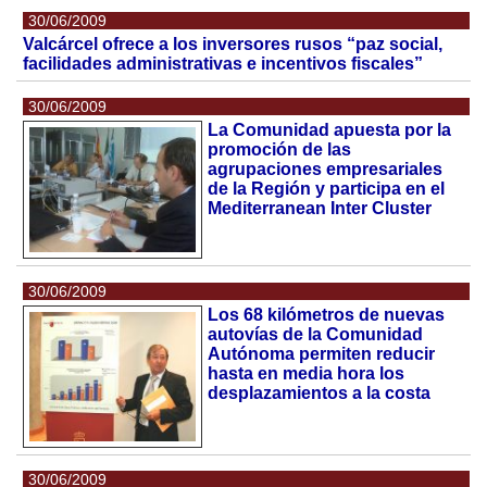
30/06/2009
Valcárcel ofrece a los inversores rusos “paz social,
facilidades administrativas e incentivos fiscales”
30/06/2009
La Comunidad apuesta por la
promoción de las
agrupaciones empresariales
de la Región y participa en el
Mediterranean Inter Cluster
30/06/2009
Los 68 kilómetros de nuevas
autovías de la Comunidad
Autónoma permiten reducir
hasta en media hora los
desplazamientos a la costa
30/06/2009