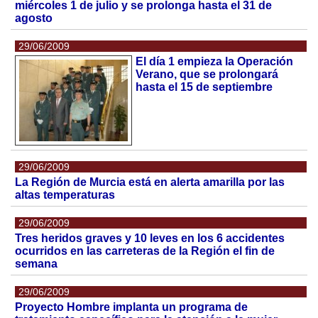
miércoles 1 de julio y se prolonga hasta el 31 de
agosto
29/06/2009
El día 1 empieza la Operación
Verano, que se prolongará
hasta el 15 de septiembre
29/06/2009
La Región de Murcia está en alerta amarilla por las
altas temperaturas
29/06/2009
Tres heridos graves y 10 leves en los 6 accidentes
ocurridos en las carreteras de la Región el fin de
semana
29/06/2009
Proyecto Hombre implanta un programa de