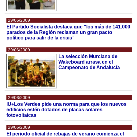
29/06/2009
El Partido Socialista destaca que “los más de 141.000
parados de la Región reclaman un gran pacto
político para salir de la crisis”
29/06/2009
La selección Murciana de
Wakeboard arrasa en el
Campeonato de Andalucía
29/06/2009
IU+Los Verdes pide una norma para que los nuevos
edificios estén dotados de placas solares
fotovoltaicas
29/06/2009
El periodo oficial de rebajas de verano comienza el