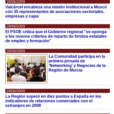
28/06/2009
Valcárcel encabeza una misión institucional a Moscú
con 35 representantes de asociaciones sectoriales,
empresas y cajas
28/06/2009
El PSOE critica que el Gobierno regional "se oponga
a los nuevos criterios de reparto de fondos estatales
de empleo y formación"
28/06/2009
La Comunidad participa en la
primera jornada de
‘Networking’ y Negocios de la
Región de Murcia
28/06/2009
La Región superó en diez puntos a España en los
indicadores de relaciones comerciales con el
extranjero en 2008