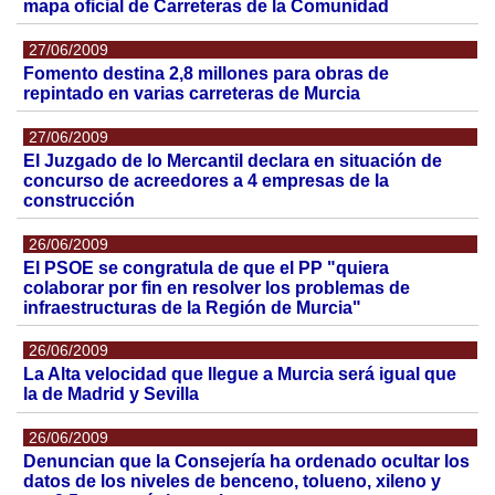
mapa oficial de Carreteras de la Comunidad
27/06/2009
Fomento destina 2,8 millones para obras de
repintado en varias carreteras de Murcia
27/06/2009
El Juzgado de lo Mercantil declara en situación de
concurso de acreedores a 4 empresas de la
construcción
26/06/2009
El PSOE se congratula de que el PP "quiera
colaborar por fin en resolver los problemas de
infraestructuras de la Región de Murcia"
26/06/2009
La Alta velocidad que llegue a Murcia será igual que
la de Madrid y Sevilla
26/06/2009
Denuncian que la Consejería ha ordenado ocultar los
datos de los niveles de benceno, tolueno, xileno y