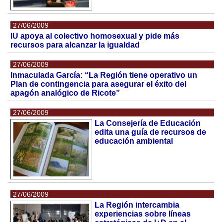
27/06/2009
IU apoya al colectivo homosexual y pide más
recursos para alcanzar la igualdad
27/06/2009
Inmaculada García: “La Región tiene operativo un
Plan de contingencia para asegurar el éxito del
apagón analógico de Ricote”
27/06/2009
La Consejería de Educación
edita una guía de recursos de
educación ambiental
27/06/2009
La Región intercambia
experiencias sobre líneas