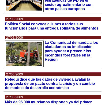
estratégicas de I+D en el
sector agroalimentario con
otros países europeos
27/06/2009
Política Social convoca el lunes a todos sus
funcionarios para una entrega solidaria de alimentos
27/06/2009
La Comunidad demanda a los
ciudadanos su implicación
para ayudar a prevenir los
incendios forestales en la
Región
27/06/2009
Retegui dice que los datos de vivienda avalan la
propuesta de un pacto contra la crisis y un cambio
de modelo de desarrollo económico
27/06/2009
Más de 96.000 murcianos disponen ya del primer