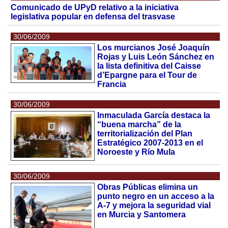
Comunicado de UPyD relativo a la iniciativa
legislativa popular en defensa del trasvase
30/06/2009
Los murcianos José Joaquín
Rojas y Luis León Sánchez en
la lista definitiva del Caisse
d’Epargne para el Tour de
Francia
30/06/2009
Inmaculada García destaca la
“buena marcha” de la
territorialización del Plan
Estratégico 2007-2013 en el
Noroeste y Río Mula
30/06/2009
Obras Públicas elimina un
punto negro en un acceso a la
A-7 y mejora la seguridad vial
en Murcia y Santomera