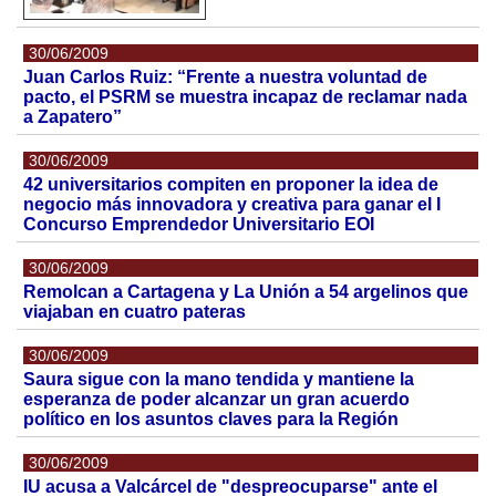
30/06/2009
Juan Carlos Ruiz: “Frente a nuestra voluntad de
pacto, el PSRM se muestra incapaz de reclamar nada
a Zapatero”
30/06/2009
42 universitarios compiten en proponer la idea de
negocio más innovadora y creativa para ganar el I
Concurso Emprendedor Universitario EOI
30/06/2009
Remolcan a Cartagena y La Unión a 54 argelinos que
viajaban en cuatro pateras
30/06/2009
Saura sigue con la mano tendida y mantiene la
esperanza de poder alcanzar un gran acuerdo
político en los asuntos claves para la Región
30/06/2009
IU acusa a Valcárcel de "despreocuparse" ante el